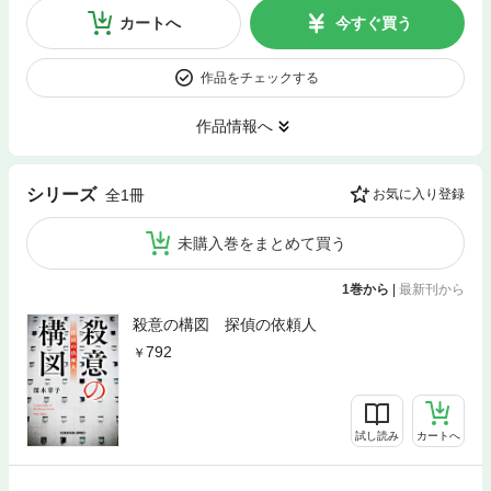
カートへ
今すぐ買う
作品をチェックする
作品情報へ
シリーズ
全1冊
お気に入り登録
未購入巻をまとめて買う
1巻から
|
最新刊から
殺意の構図 探偵の依頼人
792
試し読み
カートへ