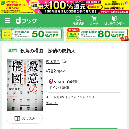
作品検索
カート
はじめての方へ
殺意の構図 探偵の依頼人
最新刊
深木章子
792
(税込)
7
pt
獲得
ポイント詳細
dカード利用でさらにポイント+2%
返品不可
試し読み