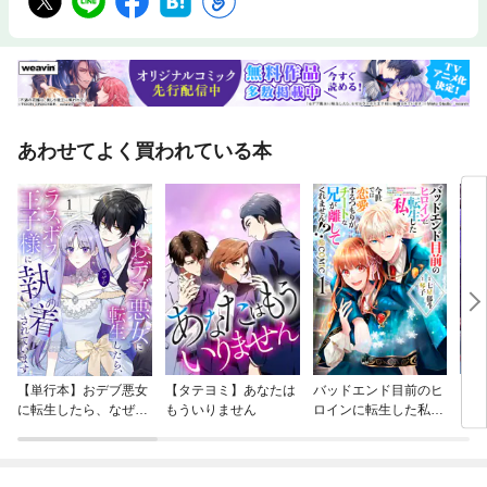
あわせてよく買われている本
【単行本】おデブ悪女
【タテヨミ】あなたは
バッドエンド目前のヒ
【タ
に転生したら、なぜか
もういりません
ロインに転生した私、
リ〜
ラスボス王子様に執着
今世では恋愛するつも
されています
りがチートな兄が離し
てくれません！？@C