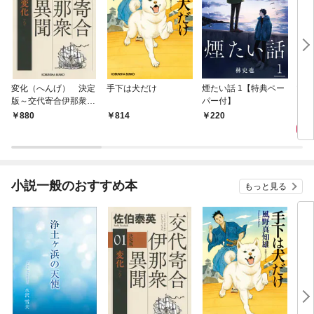
変化（へんげ） 決定
手下は犬だけ
煙たい話 1【特典ペー
マリ
版～交代寄合伊那衆異
パー付】
聞（1）～
1,
880
814
220
小説一般のおすすめ本
もっと見る