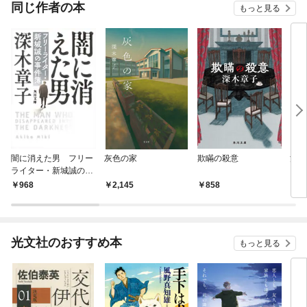
OMIC
同じ作者の本
もっと見る
闇に消えた男 フリー
灰色の家
欺瞞の殺意
消え
ライター・新城誠の事
件簿
968
2,145
858
7
光文社のおすすめ本
もっと見る