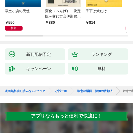
浄土ヶ浜の天使
変化（へんげ） 決定
手下は犬だけ
マリ
版～交代寄合伊那衆異
聞（1）～
550
1,
880
814
新着
新刊配信予定
ランキング
キャンペーン
無料
漫画無料試し読みならdブック
小説一般
殺意の構図 探偵の依頼人
殺意の
アプリならもっと便利で快適に！