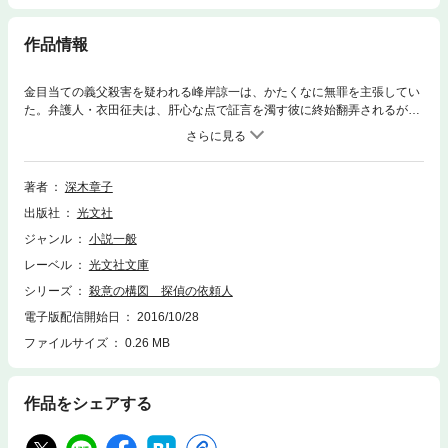
作品情報
金目当ての義父殺害を疑われる峰岸諒一は、かたくなに無罪を主張してい
た。弁護人・衣田征夫は、肝心な点で証言を濁す彼に終始翻弄されるが、
アリバイの証明により無罪が確定し、釈放に。ところが、間もなく峰岸の
死体が発見される！ 冤罪事件に端を発し、めまぐるしく浮上する疑惑の
果てに潜む真実とは!? 予想は即座に裏切られる展開に、驚嘆必至のミス
テリー！
著者
深木章子
出版社
光文社
ジャンル
小説一般
レーベル
光文社文庫
シリーズ
殺意の構図 探偵の依頼人
電子版配信開始日
2016/10/28
ファイルサイズ
0.26 MB
作品をシェアする