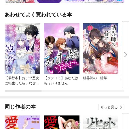
あわせてよく買われている本
【単行本】おデブ悪女
【タテヨミ】あなたは
結界師の一輪華
バッ
に転生したら、なぜか
もういりません
ロイ
ラスボス王子様に執着
今世
されています
りが
てく
OMI
同じ作者の本
もっと見る