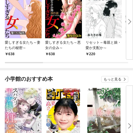
愛しすぎる女たち～妻
愛しすぎる女たち～悪
リセット～毒親と娘・
だか
たちの秘密～
女の企み～
愛か支配か～
らな
全員
638
638
220
2
いび
小学館のおすすめ本
もっと見る