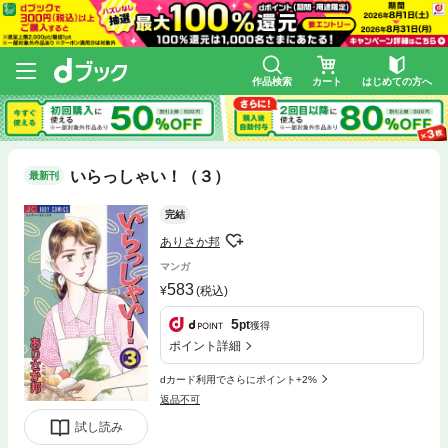
作品検索
カート
はじめての方へ
いらっしゃい！（３）
最新刊
完結
ありさか邦
マンガ
583
(税込)
5
pt
獲得
ポイント詳細
dカード利用でさらにポイント+2%
返品不可
試し読み