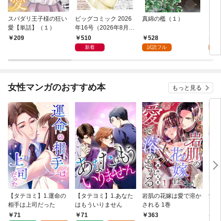
スパダリ王子様の狂い
ビッグコミック 2026
真綿の檻（１）
こん
愛【単話】（１）
年16号（2026年8月7
（１
日発売）
510
528
5
209
新着
試読フル
試
女性マンガのおすすめ本
もっと見る
【タテヨミ】1.運命の
【タテヨミ】1.あなた
岩肌の花嫁は愛で溶か
愛し
相手は上司だった
はもういりません
される 1巻
い 
71
71
1
363