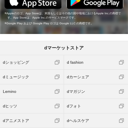
Appleのロゴ、App Storeは、米国もしくはその他の国や地域におけるApple Inc.の商標で
す。App Storeは、Apple Inc.のサービスマークです。
Google Play および Google Play ロゴは Google LLC の商標です。
dマーケットストア
dショッピング
d fashion
dミュージック
dカーシェア
Lemino
dマガジン
dヒッツ
dフォト
dアニメストア
dヘルスケア