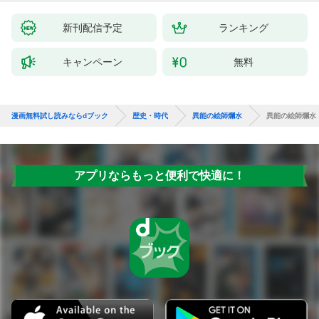
新刊配信予定
ランキング
キャンペーン
無料
漫画無料試し読みならdブック
歴史・時代
異能の絵師爛水
異能の絵師爛水 
アプリならもっと便利で快適に！