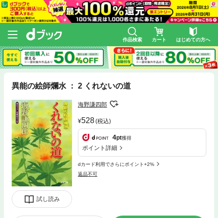
作品検索
カート
はじめての方へ
異能の絵師爛水 ： 2 くれないの道
海野謙四郎
528
(税込)
4
pt
獲得
ポイント詳細
dカード利用でさらにポイント+2%
返品不可
試し読み