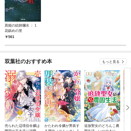
異能の絵師爛水 ： 1
花鎮めの里
561
双葉社のおすすめ本
もっと見る
売られた辺境伯令嬢は
かたわれ令嬢が男装す
追放聖女のどろんこ農
ミイ