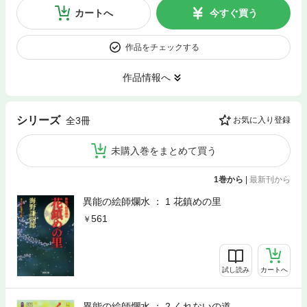
カートへ
今すぐ買う
作品をチェックする
作品情報へ
シリーズ
全3冊
お気に入り登録
未購入巻をまとめて買う
1巻から
|
最新刊から
異能の絵師爛水 ： 1 花鎮めの里
561
試し読み
カートへ
異能の絵師爛水 ： 2 くれないの道