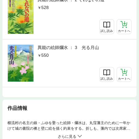
528
試し読み
カートへ
異能の絵師爛水 ： 3 光る月山
550
試し読み
カートへ
作品情報
櫛流村の名主の娘・ふゆを娶った絵師・爛水は、丸窪藩主のために一年か
けて城の書院の襖と壁に絵を描く約束をする。折しも、藩内では次席家
老・遠見資正が筆頭家老の座を狙っていたが、爛水はその企みの懐で何か