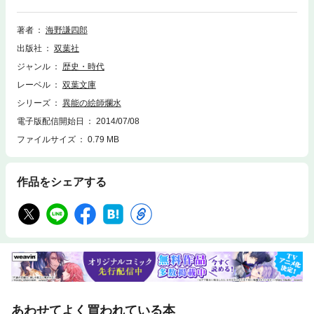
を画策しはじめる。書き下ろし時代小説。
著者
海野謙四郎
出版社
双葉社
ジャンル
歴史・時代
レーベル
双葉文庫
シリーズ
異能の絵師爛水
電子版配信開始日
2014/07/08
ファイルサイズ
0.79 MB
作品をシェアする
あわせてよく買われている本