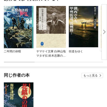
二年間の休暇
ヤマケイ文庫 白神山地
街道をゆく
伊能
マタギ伝 鈴木忠勝の生
涯
同じ作者の本
もっと見る