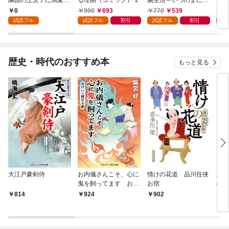
隣国の王太子に溺愛さ
る理由（コミック） 1
園生活～いつのまにか
れる 1
隣国を救ってしまいま
0
990
693
770
539
7
した～（コミック） 1
試読フル
試読フル
割引
試読フル
割引
試
歴史・時代のおすすめ本
もっと見る
大江戸豪剣侍
お内儀さんこそ、心に
情けの花道 品川任侠
必殺
鬼を飼ってます おけ
お宿
の弦
いの戯作手帖
814
924
902
8