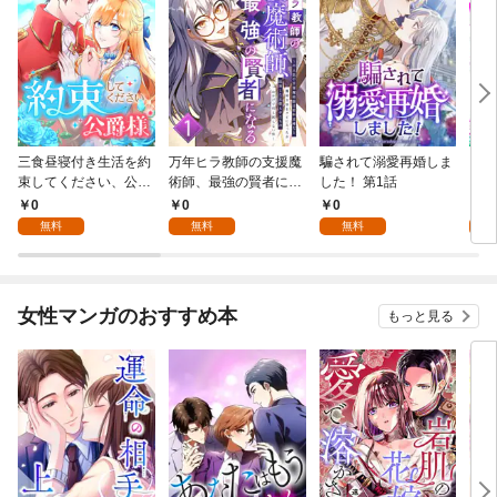
三食昼寝付き生活を約
万年ヒラ教師の支援魔
騙されて溺愛再婚しま
ヒト
束してください、公爵
術師、最強の賢者にな
した！ 第1話
様 1話
る～不人気の支援魔術
0
0
0
0
師は給料泥棒だと魔術
無料
無料
無料
大学をクビになった
が、出世した元教え子
たちのおかげで何も困
らない件～ 第1話
女性マンガのおすすめ本
もっと見る