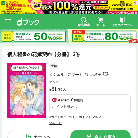
作品検索
カート
はじめての方へ
個人秘書の花嫁契約【分冊】 2巻
完結
ミシェル・スマート
井上洋子
マンガ
61
(税込)
0
pt
獲得
ポイント詳細
dカード利用でさらにポイント+2%
返品不可
カートへ
今すぐ買う