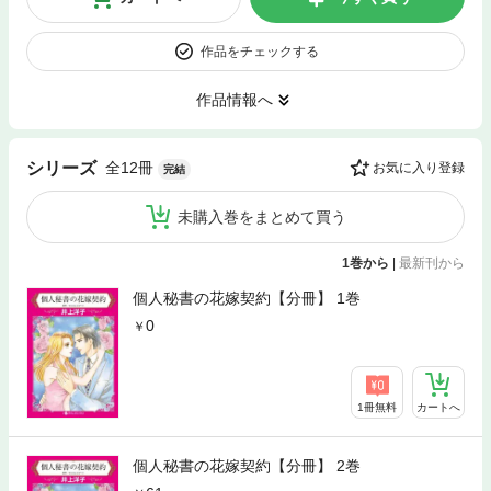
作品をチェックする
作品情報へ
全12冊
シリーズ
お気に入り登録
完結
未購入巻をまとめて買う
1巻から
|
最新刊から
個人秘書の花嫁契約【分冊】 1巻
0
1冊無料
カートへ
個人秘書の花嫁契約【分冊】 2巻