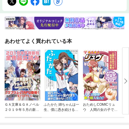
あわせてよく買われている本
ＧＡ文庫＆ＧＡノベル
ふたかた 姉ちゃんは一
おためしCOMICリュ
【無
２０１９年５月の新
生、僕に憑き続けるつ
ウ 人間の女の子では
ンジ
刊 全作品立読み（合
もりなのかもしれない
物足りない編
イク
本版）