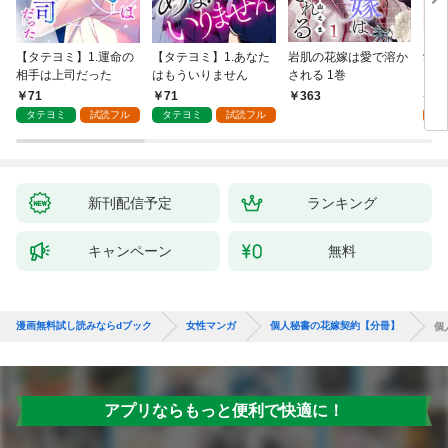
【タテヨミ】1.運命の
【タテヨミ】1.あなた
岩肌の花嫁は愛で溶か
愛し
相手は上司だった
はもういりません
される 1巻
い 
71
71
1
363
タテヨミ
試読フル
タテヨミ
試読フル
試
新刊配信予定
ランキング
キャンペーン
無料
漫画無料試し読みならdブック
女性マンガ
個人秘書の花嫁契約【分冊】
個
アプリならもっと便利で快適に！