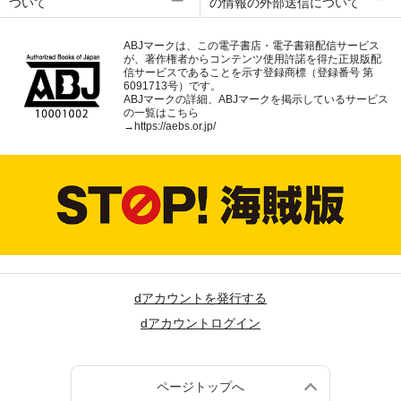
ついて
の情報の外部送信について
ABJマークは、この電子書店・電子書籍配信サービス
が、著作権者からコンテンツ使用許諾を得た正規版配
信サービスであることを示す登録商標（登録番号 第
6091713号）です。
ABJマークの詳細、ABJマークを掲示しているサービス
の一覧はこちら
→
https://aebs.or.jp/
dアカウントを発行する
dアカウントログイン
ページトップへ