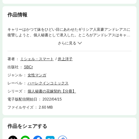
作品情報
キャリーはかつて妹をひどい目にあわせたギリシア人富豪アンドレアスに
復讐しようと、個人秘書として潜入した。ところがアンドレアスはキャリ
ーの正体を見抜き潜入の目的を探ろうと、ぶどうの皮をむかせたり裸を見
せつけたりと、挑発するようにきわどい命令ばかりする。我慢の限界から
キャリーが反発すると、この潜入は違法だとして訴訟を起こす覚悟がある
という彼は、一方で思いがけない解決策を提案してきた。６か月間、妻に
著者
ミシェル・スマート
井上洋子
なれば穏便に済ませてやるというのだ！
出版社
SBCr
ジャンル
女性マンガ
レーベル
ハーレクインコミックス
シリーズ
個人秘書の花嫁契約【分冊】
電子版配信開始日
2022/04/15
ファイルサイズ
2.60 MB
作品をシェアする