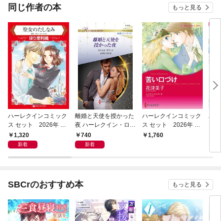
同じ作者の本
もっと見る
ハーレクインコミック
離婚と天使を授かった
ハーレクインコミック
ハー
ス セット 2026年 vo
夜 ハーレクイン・ロマ
ス セット 2026年 vo
ス 
l.1015
ンス～純潔のシンデレ
l.918
l.90
1,320
740
1,760
1,
ラ～
新着
新着
SBCrのおすすめ本
もっと見る