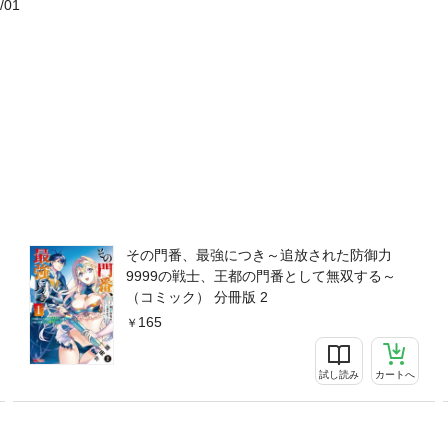
/01
その門番、最強につき～追放された防御力
9999の戦士、王都の門番として無双する～
（コミック） 分冊版 2
165
試し読み
カートへ