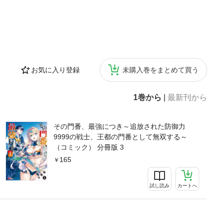
お気に入り登録
未購入巻をまとめて買う
1巻から
|
最新刊から
その門番、最強につき～追放された防御力
9999の戦士、王都の門番として無双する～
（コミック） 分冊版 3
165
試し読み
カートへ