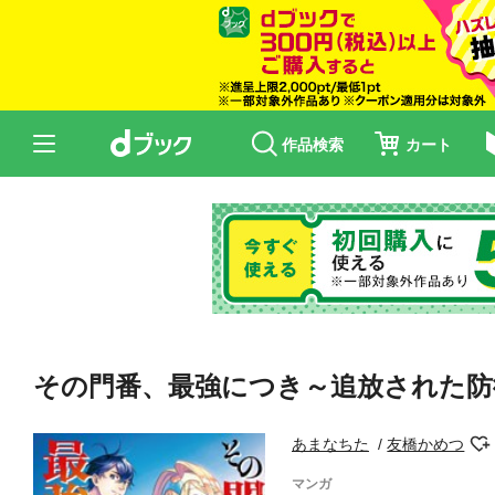
作品検索
カート
その門番、最強につき～追放された防御
あまなちた
友橋かめつ
マンガ