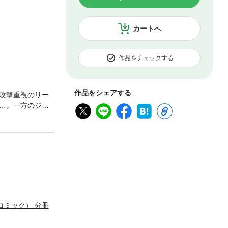
カートへ
作品をチェックする
作品をシェアする
攻撃重視のリー
…。一方のジー
無防備な巨乳剣
に！ 「小説家
コミック） 分冊