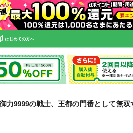
はじめての方へ
力9999の戦士、王都の門番として無双す