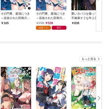
その門番、最強につき
その門番、最強につき
重いタバコを吸ってる
～追放された防御力99
～追放された防御力99
不健康そうな年上美人
99の戦士、王都の門番
99の戦士、王都の門番
とドロドロの関係にな
770
539
165
836
として無双する～（コ
として無双する～（コ
っていた話
試読フル
割引
ミック） 分冊版 1
ミック） 1
もっと見る