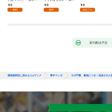
た僕の留守中に、一途
話
0
0
0
な彼女が汚されるまで
無料
無料
試読フル
～ 1話
新刊配信予定
漫画無料試し読みならdブック
青年マンガ
その門番、最強につき～追放された防