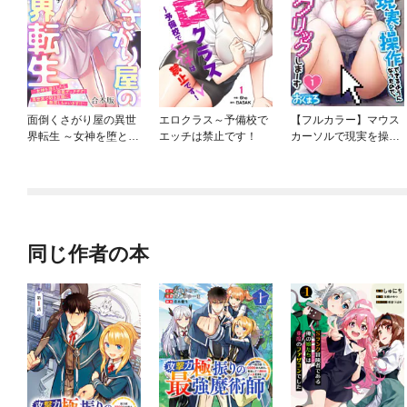
面倒くさがり屋の異世
エロクラス～予備校で
【フルカラー】マウス
界転生 ～女神を堕とし
エッチは禁止です！
カーソルで現実を操作
たらご褒美ザックザ
できるようになったの
ク！ 異世界で好き放題
で、女の子をいっぱい
に無双しちゃいま
クリックしまーす
す！！～【フルカラ
ー】【合本版】
同じ作者の本