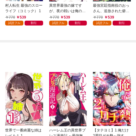
村人転生 最強のスロー
異世界最強の嫁です
最強宮廷指南役のおっ
ライフ（コミック） 1
が、夜の戦いは俺の方
さん、追放された僻地
が強いようです 知略
で無双する～幻となっ
770
539
770
539
770
539
を活かして成り上がる
た種族の美少女たちを
試読フル
割引
試読フル
割引
試読フル
割引
ハーレム戦記（コミッ
育てて辺境を開拓～
ク） 1
（コミック） 1
世界で一番綺麗な姉は
ハーレム王の異世界プ
【タテヨミ】1.俺だけ
レベル１ 1
レス漫遊記 ～最強無双
2周目ガチ勢～強すぎ