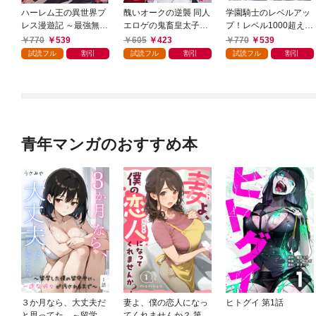
ハーレム王の異世界プ
醜いオークの逆襲 同人
学園騎士のレベルアッ
レス漫遊記 ～最強無双
エロゲの鬼畜皇太子に
プ！レベル1000超えの
のおじさんはあらゆる
転生した喪男の受難
転生者、落ちこぼれク
770
539
605
423
770
539
種族を嫁にする～（コ
（コミック） 1
ラスに入学。そして、
試読フル
割引
試読フル
割引
試読フル
割引
ミック） 1
（コミック） 1
青年マンガのおすすめ本
３か月なら、大丈夫だ
妻よ、僕の恋人になっ
ヒトグイ 第1話
と思ってた。～留学し
てくれませんか？ 第1