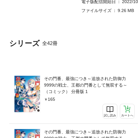
電子版配信開始日
2022/10
ファイルサイズ
9.26 MB
シリーズ
全42冊
その門番、最強につき～追放された防御力
9999の戦士、王都の門番として無双する～
（コミック） 分冊版 1
165
試し読み
カートへ
その門番、最強につき～追放された防御力