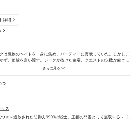
ト詳細
%
クは魔物のヘイトを一身に集め、パーティーに貢献していた。しかし、
かず、追放を言い渡す。ジークが抜けた途端、クエストの失敗が続き…
った。持ち前の防御力の高さで、瞬く間に分隊長に昇格。部下についた
ヤンデレ気質の弓使い、彼女らと共に周囲から絶大な信頼を集める存在
ファンタジー、待望のコミカライズ！
めつ
ックス
つき～追放された防御力9999の戦士、王都の門番として無双する～（