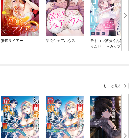
蜜蜂ライアー
禁欲シェアハウス
モトカレ紫藤くんに告
りたい！ ～カップルユ
ーチューバー始めまし
た～【単話売】
もっと見る