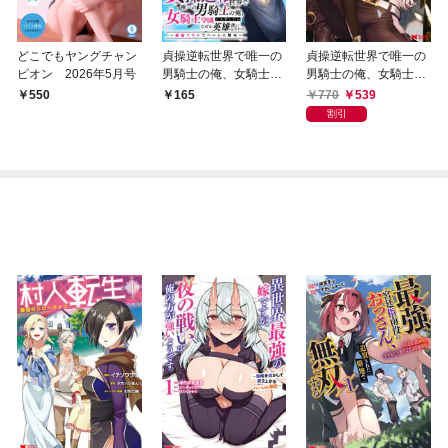
どこでもヤングチャン
貞操逆転世界で唯一の
貞操逆転世界で唯一の
ピオン 2026年5月号
男騎士の俺、女騎士学
男騎士の俺、女騎士学
園に入学したらなぜか
園に入学したらなぜか
770
539
550
165
英雄扱いされた ～絶倫
英雄扱いされた ～絶倫
割引
スキルでハーレム無双
スキルでハーレム無双
～（コミック） 分冊版
～（コミック） 1
1