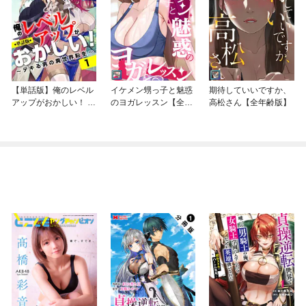
【単話版】俺のレベル
イケメン甥っ子と魅惑
期待していいですか、
アップがおかしい！ ～
のヨガレッスン【全年
高松さん【全年齢版】
デキる男の異世界転生
齢版】
～（フルカラー）