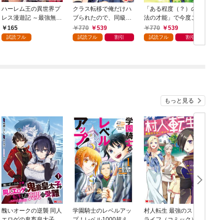
ハーレム王の異世界プ
クラス転移で俺だけハ
「ある程度（？）の魔
レス漫遊記 ～最強無双
ブられたので、同級生
法の才能」で今度こそ
のおじさんはあらゆる
ハーレム作ることにし
異世界でスローライフ
165
770
539
770
539
種族を嫁にする～（コ
た（コミック） 1
をおくります（コミッ
試読フル
試読フル
割引
試読フル
割引
ミック） 分冊版 1
ク） 1
ク
もっと見る
醜いオークの逆襲 同人
学園騎士のレベルアッ
村人転生 最強のスロー
エロゲの鬼畜皇太子に
プ！レベル1000超えの
ライフ（コミック） 1