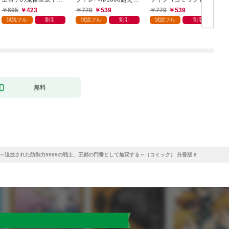
転生した喪男の受難
転生者、落ちこぼれク
605
423
770
539
770
539
（コミック） 1
ラスに入学。そして、
試読フル
割引
試読フル
割引
試読フル
割引
（コミック） 1
ク
無料
～追放された防御力9999の戦士、王都の門番として無双する～（コミック） 分冊版 8