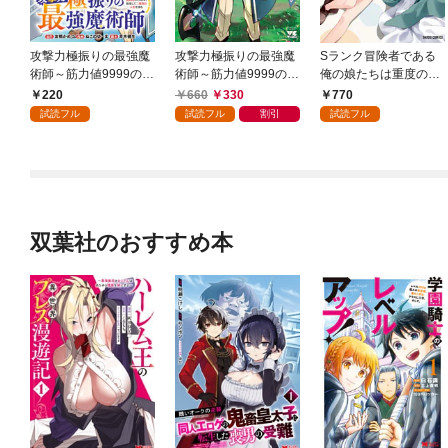
攻撃力極振りの最強魔
攻撃力極振りの最強魔
Sランク冒険者である
術師～筋力値9999の大
術師～筋力値9999の大
俺の娘たちは重度のフ
剣士、転生して二度目
剣士、転生して二度目
ァザコンでした 1
220
660
330
770
の人生を歩む～(話売
の人生を歩む～ 1
試読フル
試読フル
割引
試読フル
り) #1
双葉社のおすすめ本