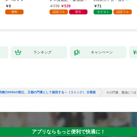
のおじさんはあらゆる
てゲームバランスを破
0
770
539
71
種族を嫁にする～（コ
壊した～
無料
試読フル
割引
タテヨミ
試読フル
ミック） 1
ランキング
キャンペーン
御力9999の戦士、王都の門番として無双する～（コミック） 分冊版
その門番、最強につき
アプリならもっと便利で快適に！