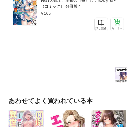
9999の戦士、王都の門番として無双する～
（コミック） 分冊版 4
165
試し読み
カートへ
あわせてよく買われている本