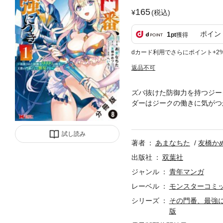
165
(税込)
ポイン
1
pt
獲得
dカード利用でさらにポイント+2
返品不可
ズバ抜けた防御力を持つジー
ダーはジークの働きに気がつ
クは王都に就職し、門番とな
士、セクハラ好きの怪力女、
試し読み
になろう」発ハードボイルド
著者
あまなちた
友橋か
出版社
双葉社
ジャンル
青年マンガ
レーベル
モンスターコミ
シリーズ
その門番、最強に
版