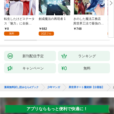
転生したけどステータ
創成魔法の再現者 1
きのした魔法工務店
王位
ス「魅力」に全振
異世界工法で最強の家
兆候
り！？(1)
づくりを（コミック）
入れ
0
682
0
748
１
る。
無料
試読フル
新刊配信予定
ランキング
キャンペーン
無料
漫画無料試し読みならdブック
少年マンガ
異世界チート魔術師【分冊版】
アプリならもっと便利で快適に！