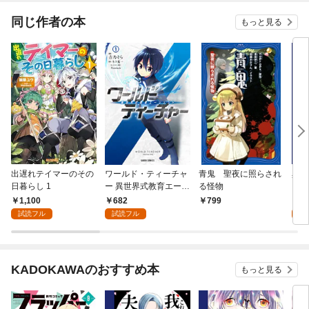
同じ作者の本
もっと見る
出遅れテイマーのその
ワールド・ティーチャ
青鬼 聖夜に照らされ
異世
日暮らし 1
ー 異世界式教育エージ
る怪物
【分
ェント 1
1,100
682
0
799
試読フル
試読フル
KADOKAWAのおすすめ本
もっと見る