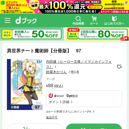
作品検索
カート
はじめての方へ
異世界チート魔術師【分冊版】 97
内田健（ヒーロー文庫／イマジカインフォ
ス）
鈴羅木かりん
他1名
マンガ
88
(税込)
0
pt
獲得
ポイント詳細
dカード利用でさらにポイント+2%
返品不可