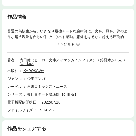
作品情報
普通の高校生から、いきなり最強チートな魔術師に。火を。風を。夢のよ
うな超常現象を自らの手で生み出す感動。想像をはるかに超える圧倒的な
身体能力。平和な国からやってきた太一と凛の異世界での冒険譚が始ま
る。分冊版第97弾。※本作品は単行本を分割したもので、本編内容は同一
のものとなります。重複購入にご注意ください。
著者
内田健（ヒーロー文庫／イマジカインフォス）
鈴羅木かりん
Nardack
出版社
KADOKAWA
ジャンル
少年マンガ
レーベル
角川コミックス・エース
シリーズ
異世界チート魔術師【分冊版】
電子版配信開始日
2022/07/26
ファイルサイズ
15.14 MB
作品をシェアする