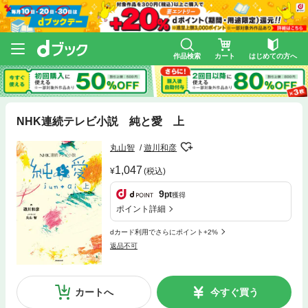
作品検索
カート
はじめての方へ
NHK連続テレビ小説 純と愛 上
丸山智
遊川和彦
1,047
(税込)
9
pt
獲得
ポイント詳細
dカード利用でさらにポイント+2%
返品不可
カートへ
今すぐ買う