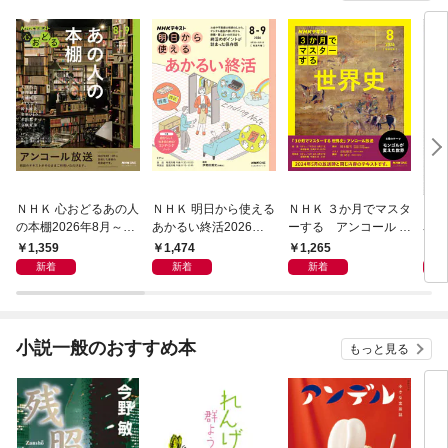
ＮＨＫ 心おどるあの人
ＮＨＫ 明日から使える
ＮＨＫ ３か月でマスタ
ＮＨ
の本棚2026年8月～9
あかるい終活2026年8
ーする アンコール 世
名著
月
月～9月
界史2026年8月
ン 
1,359
1,474
1,265
6
宣言
新着
新着
新着
小説一般のおすすめ本
もっと見る