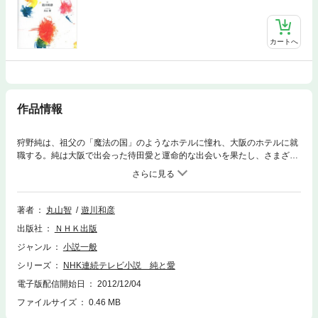
カートへ
作品情報
狩野純は、祖父の「魔法の国」のようなホテルに憧れ、大阪のホテルに就
職する。純は大阪で出会った待田愛と運命的な出会いを果たし、さまざま
な困難を乗り越えた末、結婚する。一本気な純の行く先には数々の難題が
立ちはだかるが、愛がそれを全身全霊で支えていく。宮古島と大阪を舞台
に繰り広げられる愛情物語。平成24年度後期連続テレビ小説を完全ノベラ
イズ！
著者
丸山智
遊川和彦
出版社
ＮＨＫ出版
ジャンル
小説一般
シリーズ
NHK連続テレビ小説 純と愛
電子版配信開始日
2012/12/04
ファイルサイズ
0.46 MB