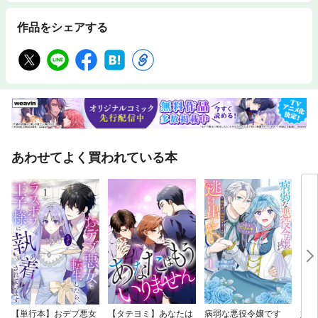
作品をシェアする
あわせてよく買われている本
【単行本】おデブ悪女
【タテヨミ】あなたは
病弱な悪役令嬢です
妹は