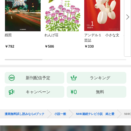
残照
れんげ荘
アンデル１ 小さな文
琴子
芸誌
792
586
330
7
新刊配信予定
ランキング
キャンペーン
無料
漫画無料試し読みならdブック
小説一般
NHK連続テレビ小説 純と愛
NH