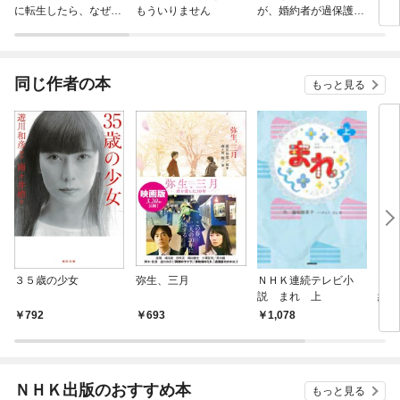
に転生したら、なぜか
もういりません
が、婚約者が過保護す
ラスボス王子様に執着
ぎて逃げ出したい(私
されています
たち犬猿の仲でしたよ
ね！？)
同じ作者の本
もっと見る
３５歳の少女
弥生、三月
ＮＨＫ連続テレビ小
NH
説 まれ 上
純と
792
693
1,078
1,
ＮＨＫ出版のおすすめ本
もっと見る