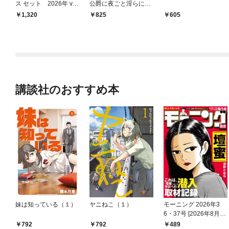
ス セット 2026年 vo
公爵に夜ごと淫らに溺
l.839
愛される
1,320
825
605
講談社のおすすめ本
妹は知っている（１）
ヤニねこ（１）
モーニング 2026年3
6・37号 [2026年8月6
日発売]
792
792
489