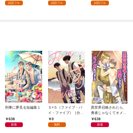
を駆使して最強を目指
試読フル
試読フル
試読フル
してみた（１）
刑事に夢見る短編集１
５×５（ファイブ・バ
異世界召喚されたら、
イ・ファイブ）［分冊
勇者じゃなくてオメガ
版１］
になりました
638
0
638
新着
無料
新着