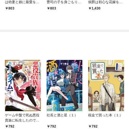
は幼妻と娘に最愛を教
曹司の子を身ごもりま
侯爵は初心な花嫁を甘
え込む～偽装結婚が身
した
く手折る
803
803
1,430
ごもり溺愛婚に変わる
まで～
ゲーム中盤で死ぬ悪役
社長と酒と星（１）
税金で買った本（１）
貴族に転生したので、
外れスキル【テイム】
792
792
792