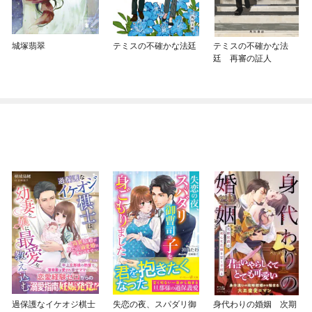
城塚翡翠
テミスの不確かな法廷
テミスの不確かな法
廷 再審の証人
過保護なイケオジ棋士
失恋の夜、スパダリ御
身代わりの婚姻 次期