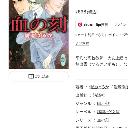
638
(税込)
ポイン
5
pt
獲得
dカード利用でさらにポイント+2
返品不可
平凡な高校教師・大友上総は
剣出雲（つるぎいずも）。な
る出雲に、警戒心を覚えなが
空を超える運命の歯車が今、
試し読み
著者
仙道はるか
岩崎陽
出版社
講談社
ジャンル
BL小説
レーベル
講談社X文庫
シリーズ
血の刻