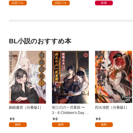
試読フル
試読フル
新着
BL小説のおすすめ本
銅銭龕世［分冊版1］
初三の六一児童節 〜
烈火澆愁［分冊版1］
3・6 Children's Day fo
r You〜［分冊版1］
0
0
0
無料
無料
無料