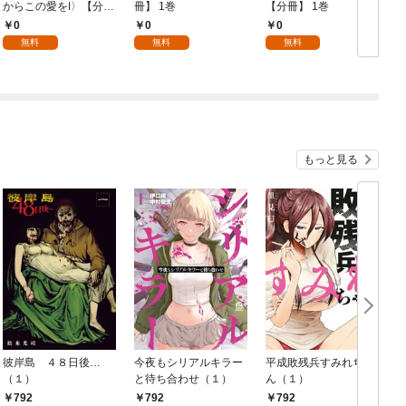
からこの愛をⅠ〉【分
冊】 1巻
【分冊】 1巻
冊】 1巻
0
0
0
無料
無料
無料
もっと見る
彼岸島 ４８日後…
今夜もシリアルキラー
平成敗残兵すみれちゃ
（１）
と待ち合わせ（１）
ん（１）
792
792
792