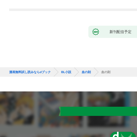
新刊配信予定
漫画無料試し読みならdブック
BL小説
血の刻
血の刻