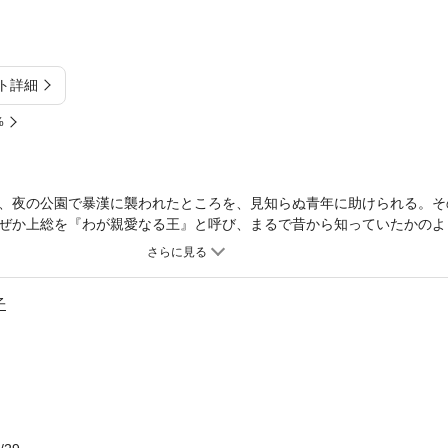
ト詳細
%
、夜の公園で暴漢に襲われたところを、見知らぬ青年に助けられる。そ
ぜか上総を『わが親愛なる王』と呼び、まるで昔から知っていたかのよ
らも心を惹かれていく上総だったが……。上総は古代の王の生まれ変わ
回り始める！
子