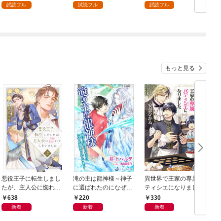
試読フル
試読フル
試読フル
もっと見る
悪役王子に転生しまし
滝の主は龍神様～神子
異世界で王家の専属パ
たが、主人公に惚れて
に選ばれたのになぜか
ティシエになりました
しまいました 上
溺愛されています～
【分冊版】1
638
220
330
【分冊版】1
新着
新着
新着