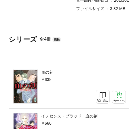
電子版配信開始日
2020/01
ファイルサイズ
3.32 MB
シリーズ
全4冊
完結
血の刻
638
試し読み
カートへ
イノセンス・ブラッド 血の刻
660