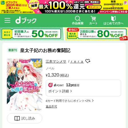
作品検索
カート
はじめての方へ
皇太子妃のお務め奮闘記
最新刊
江本マシメサ
ｒｅｒａ
ノベル
1,320
(税込)
12
pt
獲得
ポイント詳細
dカード利用でさらにポイント+2%
返品不可
試し読み