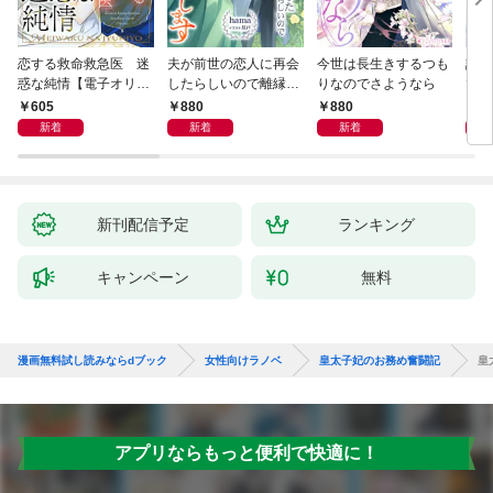
恋する救命救急医 迷
夫が前世の恋人に再会
今世は長生きするつも
話し
惑な純情【電子オリジ
したらしいので離縁し
りなのでさようなら
でし
ナル】
ます
605
880
880
1,
新着
新着
新着
新刊配信予定
ランキング
キャンペーン
無料
漫画無料試し読みならdブック
女性向けラノベ
皇太子妃のお務め奮闘記
皇
アプリならもっと便利で快適に！