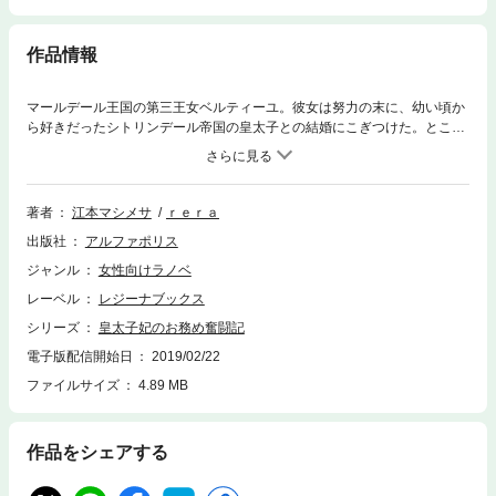
作品情報
マールデール王国の第三王女ベルティーユ。彼女は努力の末に、幼い頃か
ら好きだったシトリンデール帝国の皇太子との結婚にこぎつけた。ところ
が、胸を膨らませて嫁いだ帝国で始まったのは、旦那様不在の新婚生活!?
なんでも彼は、十数年前から命を狙われていて表舞台に出られず、他人に
扮して生活しているらしい。しかもベルティーユに危険が及ぶかもしれな
いからと、会うことすら断られてしまう。せっかく結婚できたのに、愛し
著者
江本マシメサ
ｒｅｒａ
の旦那様と一緒にいられないなんて、冗談じゃない！ベルティーユは、平
出版社
アルファポリス
和で幸せな新婚生活を勝ち取るべく、皇太子の命を狙う者を探しはじめて
――!? ※電子版は単行本をもとに編集しています。
ジャンル
女性向けラノベ
レーベル
レジーナブックス
シリーズ
皇太子妃のお務め奮闘記
電子版配信開始日
2019/02/22
ファイルサイズ
4.89 MB
作品をシェアする