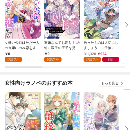
女嫌い公爵はただ一人
重婚なんてお断り！ 絶
拾ったものは大切にし
転生
の令嬢にのみ恋をする
対に双子の王子を見分
ましょう ～子狼に気
下に
（分冊版）第１話
けてみせます！（分冊
に入られた男の転移物
冒険
0
0
1,320
924
1,
版） 第１話
語～
試読フル
試読フル
試読フル
割引
試
女性向けラノベのおすすめ本
もっと見る