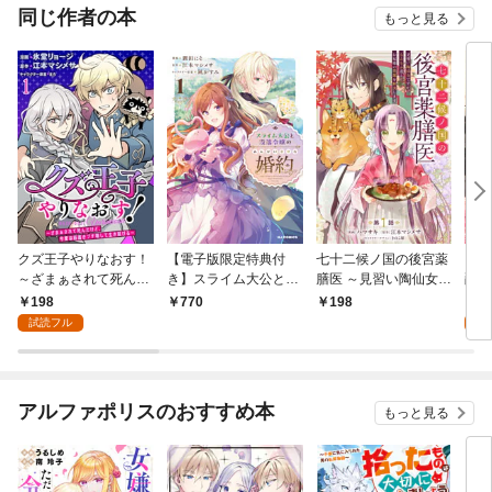
同じ作者の本
もっと見る
クズ王子やりなおす！
【電子版限定特典付
七十二候ノ国の後宮薬
【分
～ざまぁされて死んだ
き】スライム大公と没
膳医 ～見習い陶仙女で
爵令
けど、今度は筋書きブ
落令嬢のあんがい幸せ
すが、もふもふ達とお
者代
198
0
770
198
チ壊して生き延びる～
な婚約1
妃様の問題を解決しま
話（
試読フル
【連載版】１
す～ 第1話
ミッ
アルファポリスのおすすめ本
もっと見る