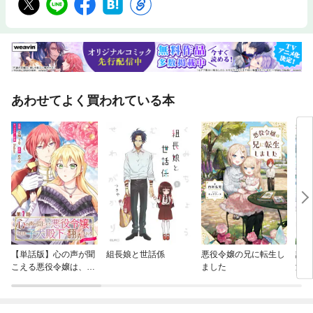
あわせてよく買われている本
【単話版】心の声が聞
組長娘と世話係
悪役令嬢の兄に転生し
訳あ
こえる悪役令嬢は、今
ました
溺愛
日も子犬殿下に翻弄さ
です
れる@COMIC
ック