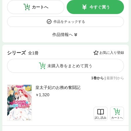
カートへ
今すぐ買う
作品をチェックする
作品情報へ
シリーズ
全1冊
お気に入り登録
未購入巻をまとめて買う
1巻から
|
最新刊から
皇太子妃のお務め奮闘記
1,320
試し読み
カートへ