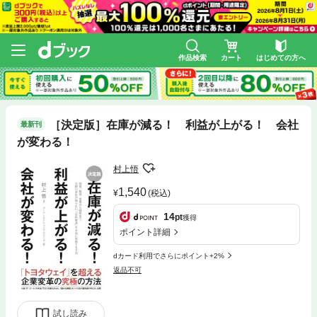
作品検索
カート
はじめての方へ
［決定版］在庫が減る！ 利益が上がる！ 会社
最新刊
が変わる！
村上悟
1,540
(税込)
14
pt
獲得
ポイント詳細
dカード利用でさらにポイント+2%
返品不可
試し読み