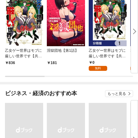
乙女ゲー世界はモブに
淫獄団地【第1話】
乙女ゲー世界はモブに
私、
厳しい世界です【共和
厳しい世界です【共和
をテ
国編】 ０１
国編】【分冊版】 1
パイ
0
0
836
181
を頑
無料
版】
ビジネス・経済のおすすめ本
もっと見る