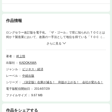
作品情報
ロングセラー改訂版を電子化。「ザ・ゴール」で世に知られたＴＯＣとは
何か？製造業において、改善の一手法として地位を得ている「ＴＯＣ（制
約条件の理論）」の基本をわかりやすく説明するとともに、「ザ・ゴー
ル」以降の１０年間における「ＴＯＣの進化」を盛り込んだ決定版入門
書。
著者
村上悟
出版社
KADOKAWA
ジャンル
ビジネス・経済
レーベル
中経出版
シリーズ
［決定版］在庫が減る！ 利益が上がる！ 会社が変わる！
電子版配信開始日
2014/07/29
ファイルサイズ
9.67 MB
作品をシェアする