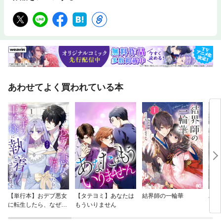
あわせてよく買われている本
【単行本】おデブ悪女
【タテヨミ】あなたは
結界師の一輪華
バッ
に転生したら、なぜか
もういりません
ロイ
ラスボス王子様に執着
今世