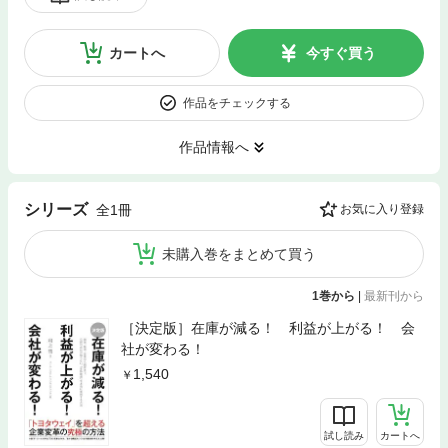
カートへ
今すぐ買う
作品をチェックする
作品情報へ
シリーズ
全1冊
お気に入り登録
未購入巻をまとめて買う
1巻から
|
最新刊から
［決定版］在庫が減る！ 利益が上がる！ 会
社が変わる！
1,540
試し読み
カートへ