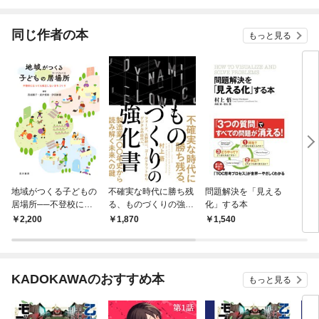
されています
りが
てく
OMI
同じ作者の本
もっと見る
地域がつくる子どもの
不確実な時代に勝ち残
問題解決を「見える
［決
居場所──不登校にな
る、ものづくりの強化
化」する本
る！
っても孤立しないまち
書――フォード、大野
会
2,200
1,870
1,540
1,
づくり
耐一、ゴールドラット
からデジタルの時代
へ、製造業100年史か
ら読み解く未来への鍵
KADOKAWAのおすすめ本
もっと見る