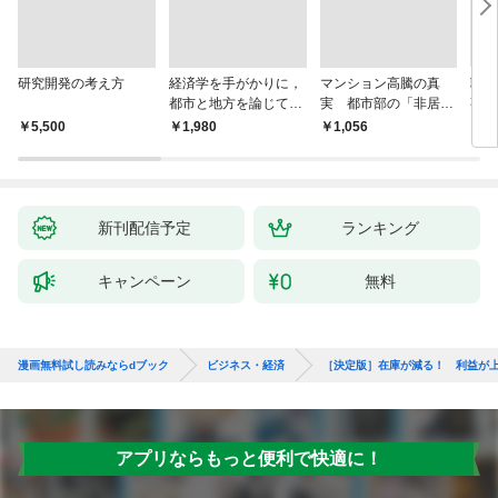
研究開発の考え方
経済学を手がかりに，
マンション高騰の真
聴
都市と地方を論じてみ
実 都市部の「非居住
事業
よう
化」が街を壊す
版 
￥5,500
￥1,980
￥1,056
￥2,
株式
取締
の議
きと
新刊配信予定
ランキング
キャンペーン
無料
漫画無料試し読みならdブック
ビジネス・経済
［決定版］在庫が減る！ 利益が
アプリならもっと便利で快適に！