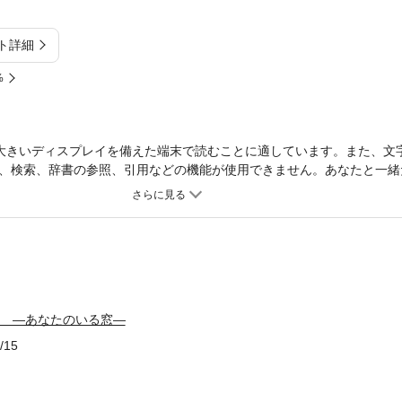
ト詳細
%
大きいディスプレイを備えた端末で読むことに適しています。また、文
、検索、辞書の参照、引用などの機能が使用できません。あなたと一緒
い。一羽の小鳥があなたへのあふれる気持ちを届けます。大切な人のお
葉に出せない感謝の気持ちを伝えるグリーティングブック。「今日は 
えたかったキモチが 私の中から あふれだす」あなたの大切な人に、
トを贈ってください。
thday ―あなたのいる窓―
/15