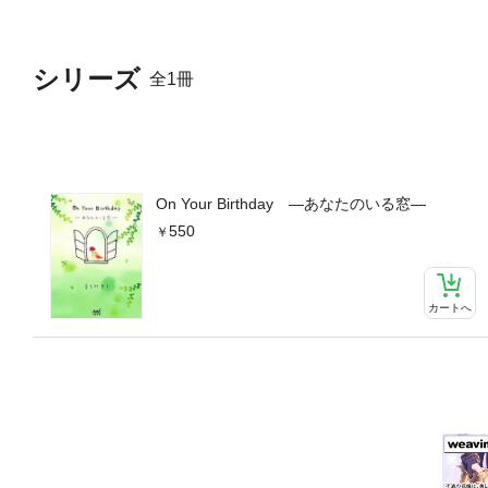
シリーズ
全1冊
On Your Birthday ―あなたのいる窓―
550
カートへ