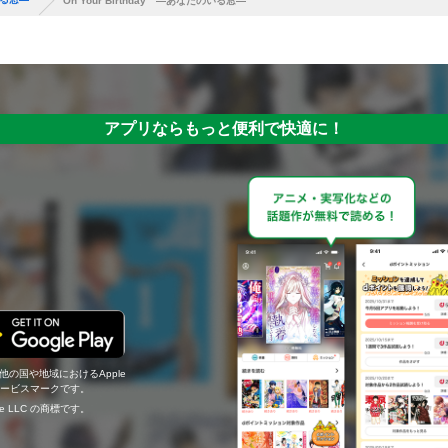
On Your Birthday ―あなたのいる窓―
アプリならもっと便利で快適に！
の他の国や地域におけるApple
c.のサービスマークです。
ogle LLC の商標です。