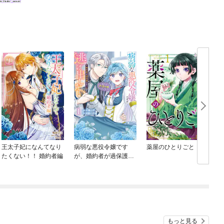
王太子妃になんてなり
病弱な悪役令嬢です
薬屋のひとりごと
たくない！！ 婚約者編
が、婚約者が過保護す
ぎて逃げ出したい(私た
ち犬猿の仲でしたよ
ね！？)
もっと見る