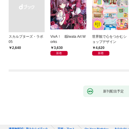
スカルプターズ・ラボ
VivA！ 緜/wata Art W
世界観で心をつかむシ
05
orks
ョップデザイン
3,630
4,620
￥2,640
新着
新着
新刊配信予定
漫画無料試し読みならdブック
芸術・アート
On Your Birthday ―あなた