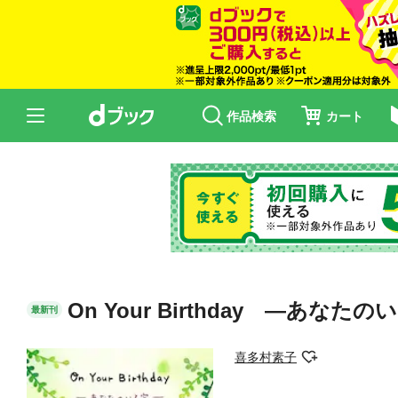
作品検索
カート
On Your Birthday ―あなた
最新刊
喜多村素子