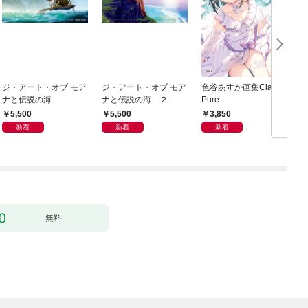
ジ・アート・オブ モア
ジ・アート・オブ モア
色谷あすか画集Clarté
ナと伝説の海
ナと伝説の海 ２
Pure
5,500
5,500
3,850
新着
新着
新着
無料