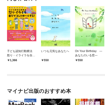
子ども認知行動療法
いつも元気なあなたへ
On Your Birthday ―
怒り・イライラを自分
あなたのいる窓―
でコントロールする！
1,366
550
550
マイナビ出版のおすすめ本