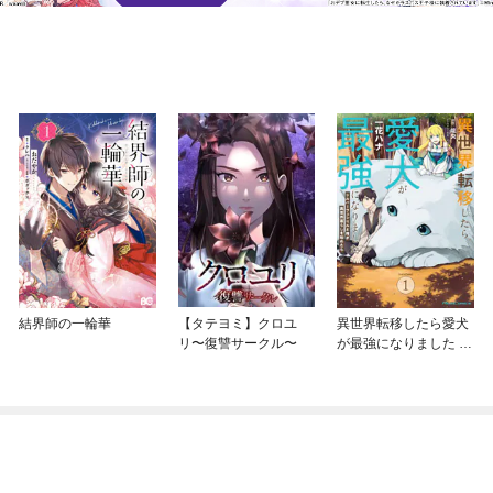
結界師の一輪華
【タテヨミ】クロユ
異世界転移したら愛犬
リ〜復讐サークル〜
が最強になりました ～
シルバーフェンリルと
俺が異世界暮らしを始
めたら～ THE COMIC