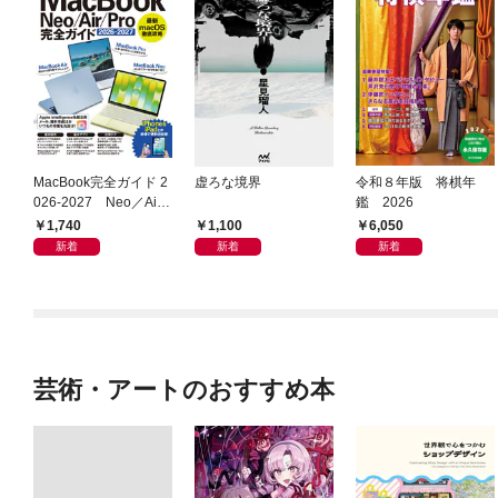
MacBook完全ガイド 2
虚ろな境界
令和８年版 将棋年
026-2027 Neo／Air
鑑 2026
／Pro対応
1,740
1,100
6,050
新着
新着
新着
芸術・アートのおすすめ本