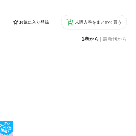
お気に入り登録
未購入巻をまとめて買う
1巻から
|
最新刊から