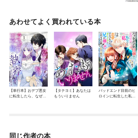
あわせてよく買われている本
【単行本】おデブ悪女
【タテヨミ】あなたは
バッドエンド目前のヒ
に転生したら、なぜか
もういりません
ロインに転生した私、
ラスボス王子様に執着
今世では恋愛するつも
されています
りがチートな兄が離し
てくれません！？@C
OMIC
同じ作者の本