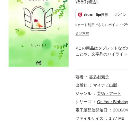
550
(税込)
ポイン
5
pt
獲得
dカード利用でさらにポイント+2
返品不可
※この商品はタブレットなど
ことや、文字列のハイライト
て ここち良くて あったか
も思っているけどなかなか言
た 大切な日」「ずっと 伝
著者
喜多村素子
る言葉とイラストのプレゼン
出版社
マイナビ出版
ジャンル
芸術・アート
シリーズ
On Your Bir
電子版配信開始日
2016/04
ファイルサイズ
1.77 MB