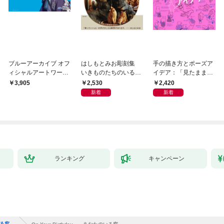
ブルーアーカイブ オフ
はしもとみお彫刻集
手の描き方とポーズア
ィシャルアートワーク
いきものたちのいると
イデア：「見たまま描
ス
ころ
く」から「思い通りに
2,530
2,420
3,905
描く」へ
新着
新着
ランキング
キャンペーン
のいる窓―