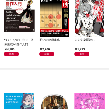
つくりながら学ぶ！画
囲いの急所事典
失失失楽園殺し
像生成AI 自作入門
4,180
2,200
1,793
新着
新着
新着