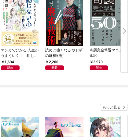
マンガで分かる 人生が
読めば強くなる やじ研
奇襲完全撃退マニュア
うまくいく！「動じな
の麻雀戦術
ル50
い心」の作り方
1,694
2,200
2,970
新着
新着
新着
もっと見る