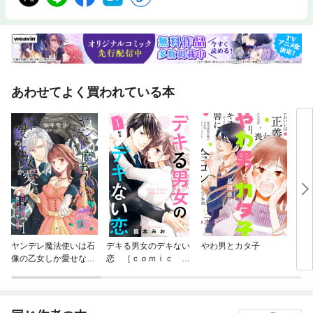
あわせてよく買われている本
ヤンデレ魔法使いは石
デキる男女のデキない
やわ男とカタ子
ミス
像の乙女しか愛せない
恋 ［ｃｏｍｉｃ ｔ
魔女は愛弟子の熱い口
ｉｎｔ］ 分冊版
づけでとける 【短編】