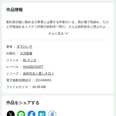
作品情報
創幻堂出版に勤める六車君には愛する作家がいる。我が儘で気紛れ、だけ
ど才能溢れるミステリ作家の由利京一郎だ。そんな由利先生と戀人のよう
な関係になったものの、そこに貴族のお坊っちゃま作家、佐倉先生が横槍
を入れてきたり、由利先生の婚約者の女学生が現れたり、相も変わらず六
車君の悩みは尽きず……純情可憐な六車君と偏屈な由利先生の喧嘩あり、
愛ありの愛しき日々の物語。
著者
木下けい子
出版社
大洋図書
ジャンル
BLマンガ
レーベル
HertZ&CRAFT
シリーズ
由利先生と愛しき日々
電子版配信開始日
2014/08/01
ファイルサイズ
40.08 MB
作品をシェアする