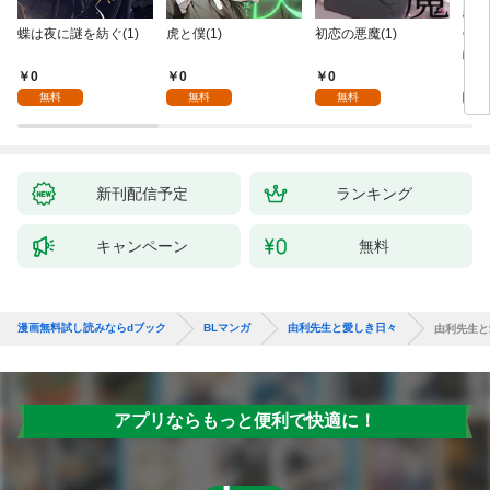
蝶は夜に謎を紡ぐ(1)
虎と僕(1)
初恋の悪魔(1)
Ove
齢版
0
0
0
0
無料
無料
無料
新刊配信予定
ランキング
キャンペーン
無料
漫画無料試し読みならdブック
BLマンガ
由利先生と愛しき日々
由利先生と
アプリならもっと便利で快適に！