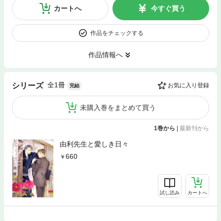
カートへ
今すぐ買う
作品をチェックする
作品情報へ
全1冊
シリーズ
お気に入り登録
完結
未購入巻をまとめて買う
1巻から
|
最新刊から
由利先生と愛しき日々
660
試し読み
カートへ