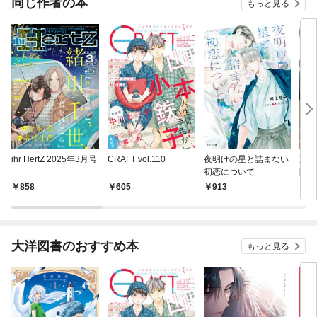
同じ作者の本
もっと見る
ihr HertZ 2025年3月号
CRAFT vol.110
夜明けの星と詰まない
京極
初恋について
限定
ンガ
858
605
913
8
大洋図書のおすすめ本
もっと見る