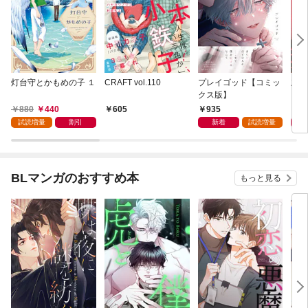
灯台守とかもめの子 １
CRAFT vol.110
プレイゴッド【コミッ
灰色
クス版】
880
440
935
9
605
試読増量
割引
新着
試読増量
BLマンガのおすすめ本
もっと見る