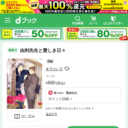
作品検索
カート
はじめての方へ
由利先生と愛しき日々
最新刊
完結
木下けい子
マンガ
660
(税込)
6
pt
獲得
ポイント詳細
dカード利用でさらにポイント+2%
返品不可
試し読み