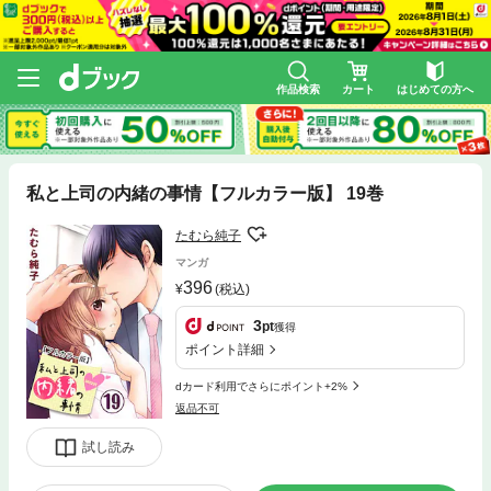
作品検索
カート
はじめての方へ
私と上司の内緒の事情【フルカラー版】 19巻
たむら純子
マンガ
396
(税込)
3
pt
獲得
ポイント詳細
dカード利用でさらにポイント+2%
返品不可
試し読み