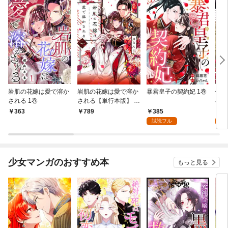
岩肌の花嫁は愛で溶か
岩肌の花嫁は愛で溶か
暴君皇子の契約妃 1巻
偽り
される 1巻
される【単行本版】 1
むく
巻
385
1
363
789
試読フル
試
少女マンガのおすすめ本
もっと見る