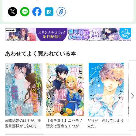
あわせてよく買われている本
政略結婚のはずが、溺
【タテヨミ】ニセモノ
どうせ、恋してしまう
私を
愛旦那様がご執心すぎ
聖女は運命をくつがえ
んだ。
て離婚を許してくれま
す