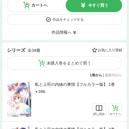
カートへ
今すぐ買う
作品をチェックする
作品情報へ
シリーズ
全34冊
お気に入り登録
未購入巻をまとめて買う
1巻から
|
最新刊から
私と上司の内緒の事情【フルカラー版】 1巻
396
試し読み
カートへ