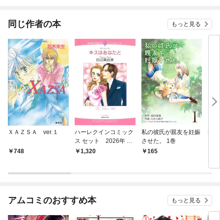
せん【分冊版】
同じ作者の本
もっと見る
ＸＡＺＳＡ ver.１
ハーレクインコミック
私の彼氏が親友を妊娠
私と
ス セット 2026年 vo
させた。 1巻
【フ
l.866
748
1,320
165
3
アムコミのおすすめ本
もっと見る