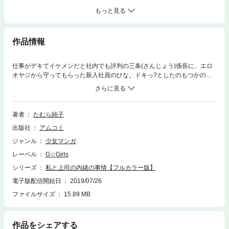
もっと見る
作品情報
仕事がデキてイケメンだと社内でも評判の三条(さんじょう)係長に、エロ
オヤジから守ってもらった新入社員のひな。ドキっ?としたのもつかの
間…「おまえバカか?」とひなを罵倒!!2人はドジな部下を厳しく躾ける上
司という関係だったのだが……。ある日、ひなを女手一つでずっと育てて
きた母親が同じく男手一つで息子を育ててきた男性と再婚することに!戸惑
いつつも歓迎するひなに「急だけど新婚旅行に行ってくるから!」と新居の
著者
たむら純子
鍵を置いて両親は旅立ってしまう。あきらめてひとり新居に帰りシャワー
出版社
アムコミ
を浴びるひな。そこへいきなり入ってきたのは全裸の三条係長──!?「さ、
三条係長がもしかして私のお兄ちゃん!!??」上司が義理の兄になっちゃっ
ジャンル
少女マンガ
た!?秘密のひとつ屋根の下ラブストーリー!
レーベル
G☆Girls
シリーズ
私と上司の内緒の事情【フルカラー版】
電子版配信開始日
2019/07/26
ファイルサイズ
15.89 MB
作品をシェアする