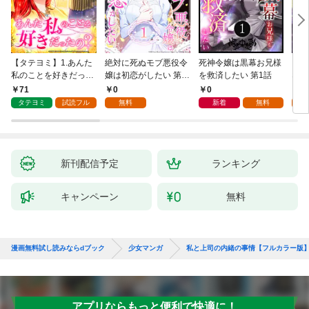
【タテヨミ】1.あんた
絶対に死ぬモブ悪役令
死神令嬢は黒幕お兄様
レベ
私のことを好きだった
嬢は初恋がしたい 第1
を救済したい 第1話
なり
の？
話
71
0
0
0
タテヨミ
試読フル
無料
新着
無料
新刊配信予定
ランキング
キャンペーン
無料
漫画無料試し読みならdブック
少女マンガ
私と上司の内緒の事情【フルカラー版
アプリならもっと便利で快適に！