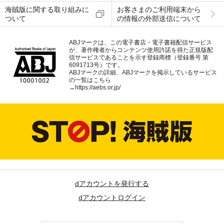
海賊版に関する取り組みに
お客さまのご利用端末から
ついて
の情報の外部送信について
ABJマークは、この電子書店・電子書籍配信サービス
が、著作権者からコンテンツ使用許諾を得た正規版配
信サービスであることを示す登録商標（登録番号 第
6091713号）です。
ABJマークの詳細、ABJマークを掲示しているサービス
の一覧はこちら
→
https://aebs.or.jp/
dアカウントを発行する
dアカウントログイン