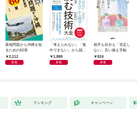
基地問題から沖縄を知
「考えられない」「集
相手も自分も「否定し
るための60章
中できない」から脱
ない」言い換え手帖
却！ AI時代の読む技
2,112
1,980
924
術大全
新着
新着
新着
ランキング
キャンペーン