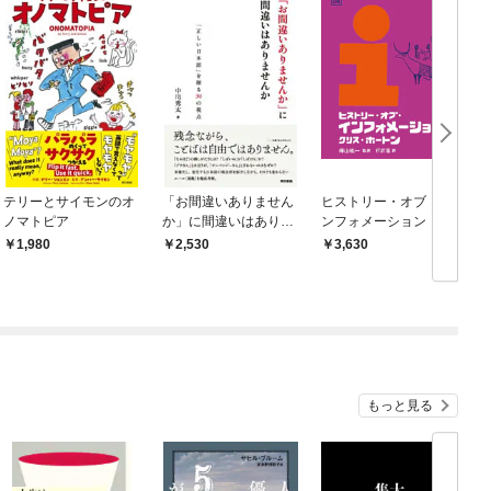
テリーとサイモンのオ
「お間違いありません
ヒストリー・オブ・イ
ノマトピア
か」に間違いはありま
ンフォメーション
せんか――「正しい日
1,980
2,530
3,630
本語」を探る30の視点
もっと見る