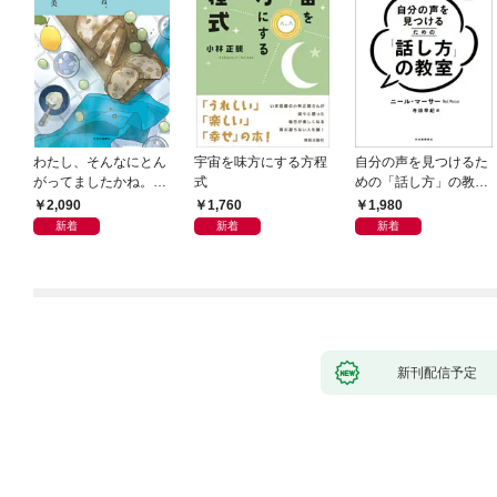
わたし、そんなにとん
宇宙を味方にする方程
自分の声を見つけるた
がってましたかね。
式
めの「話し方」の教
獅子座、Ａ型、丙午は
室 Ｏｒａｃｙ（オラ
2,090
1,760
1,980
めぐる
シー）
新着
新着
新着
新刊配信予定