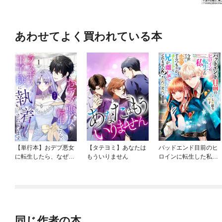
あわせてよく買われている本
【単行本】おデブ悪女
【タテヨミ】あなたは
バッドエンド目前のヒ
に転生したら、なぜか
もういりません
ロインに転生した私、
ラスボス王子様に執着
今世では恋愛するつも
されています
りがチートな兄が離し
てくれません！？@C
OMIC
同じ作者の本