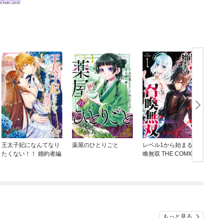
王太子妃になんてなり
薬屋のひとりごと
レベル1から始まる召
たくない！！ 婚約者編
喚無双 THE COMIC
ね
もっと見る