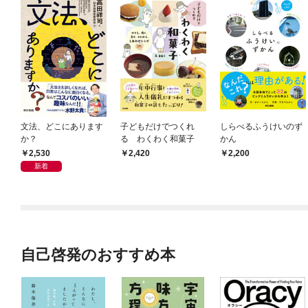
文法、どこにあります
子どもだけでつくれ
しらべるふうけいのず
か？
る わくわく和菓子
かん
2,530
2,420
2,200
新着
自己啓発のおすすめ本