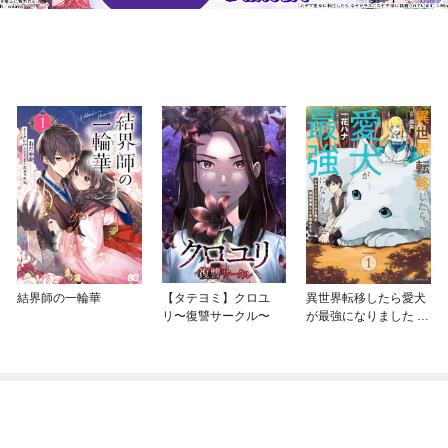
結界師の一輪華
【タテヨミ】クロユ
異世界転移したら愛犬
リ〜復讐サークル〜
が最強になりました ～
シルバーフェンリルと
俺が異世界暮らしを始
めたら～ THE COMIC