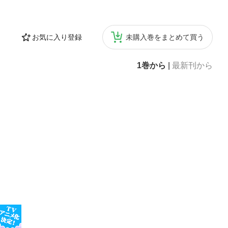
お気に入り登録
未購入巻をまとめて買う
1巻から
|
最新刊から