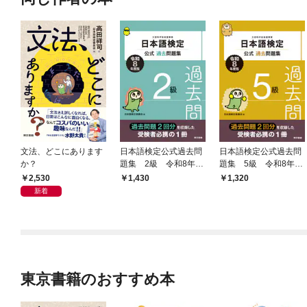
文法、どこにあります
日本語検定公式過去問
日本語検定公式過去問
か？
題集 2級 令和8年度
題集 5級 令和8年度
版
版
2,530
1,430
1,320
新着
東京書籍のおすすめ本