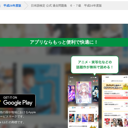
級 平成24年度版
日本語検定 公式 過去問題集 ６・７級 平成24年度版
アプリならもっと便利で快適に！
の他の国や地域におけるApple
c.のサービスマークです。
ogle LLC の商標です。