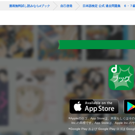
漫画無料試し読みならdブック
自己啓発
日本語検定 公式 過去問題集 ６・７
Appleのロゴ、App Storeは、米国もしくはそ
Inc.の商標です。App Storeは、Apple In
Google Play および Google Play ロゴは Go