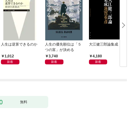
人生は逆算できるのか
人生の優先順位は「５
大江健三郎論集成
つの富」が決める
1,012
3,740
4,180
新着
新着
新着
無料