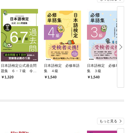
日本語検定公式過去問
日本語検定 必修単語
日本語検定 必修単語
題集 ６・７級 令和
集 ４級
集 ３級
8年度版
1,320
1,540
1,540
もっと見る