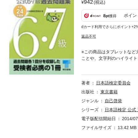
942
(税込)
ポイン
8
pt
獲得
dカード利用でさらにポイント+2
返品不可
※この商品はタブレットなど
ことや、文字列のハイライト
て、ますます注目を浴びる日
録。受検者必携の１冊。
著者
日本語検定委員会
出版社
東京書籍
ジャンル
自己啓発
シリーズ
日本語検定 公式
電子版配信開始日
2014/07
ファイルサイズ
13.42 MB