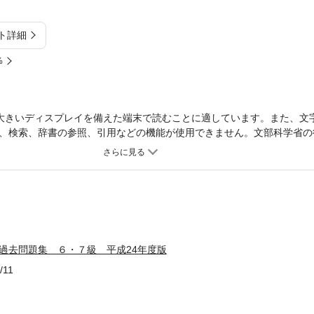
ト詳細
%
大きいディスプレイを備えた端末で読むことに適しています。また、文
、検索、辞書の参照、引用などの機能が使用できません。文部科学省の
本語検定の公式過去問題集。平成23年度に実施された日本語検定2回分
 過去問題集 ６・７級 平成24年度版
/11