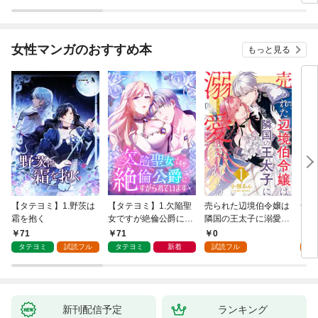
女性マンガのおすすめ本
もっと見る
【タテヨミ】1.野茨は
【タテヨミ】1.欠陥聖
売られた辺境伯令嬢は
千鶴
霜を抱く
女ですが絶倫公爵にす
隣国の王太子に溺愛さ
に一
がられています
れる 1
【分
71
71
0
0
家の
タテヨミ
試読フル
タテヨミ
新着
試読フル
新刊配信予定
ランキング