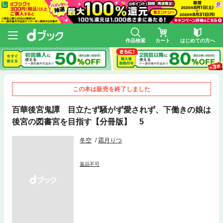
作品検索
カート
はじめての方へ
この本は販売を終了しました
百華後宮鬼譚 目立たず騒がず愛されず、下働きの娘は
後宮の図書宮を目指す【分冊版】 5
冬空
霜月りつ
返品不可