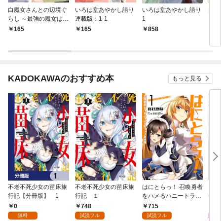
白魔女さんとの辺境ぐ
いろは堂あやかし語り
いろは堂あやかし語り
白魔
らし ～最強の魔女はの
連載版：1-1
1
らし
んびり暮らしたい～ 連
んび
165
165
858
7
載版：1-1
KADOKAWAのおすすめ本
もっと見る
不老不死少女の苗床旅
不老不死少女の苗床旅
はにとらっ！ 召喚勇者
ダ・
行記【分冊版】 1
行記 １
をハメるハニートラッ
年9
プ包囲網 1
0
748
715
9
無料
試読フル
試読フル