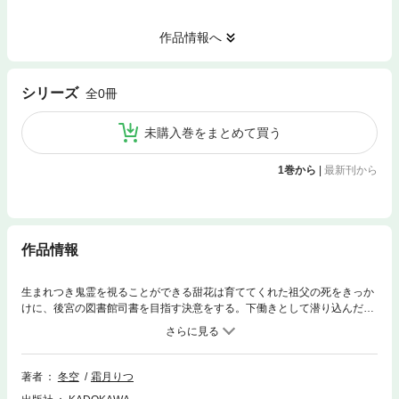
作品情報へ
シリーズ
全0冊
未購入巻をまとめて買う
1巻から
|
最新刊から
作品情報
生まれつき鬼霊を視ることができる甜花は育ててくれた祖父の死をきっか
けに、後宮の図書館司書を目指す決意をする。下働きとして潜り込んだ後
宮暮らしだが、なぜか皇帝のお妃・陽湖の付き人として抜擢され運命が大
きく動くことに……！？あやかし×謎解きの中華後宮ファンタジー！ 分
冊版第5弾。※本作品は単行本を分割したもので、本編内容は同一のものと
なります。重複購入にご注意ください。
著者
冬空
霜月りつ