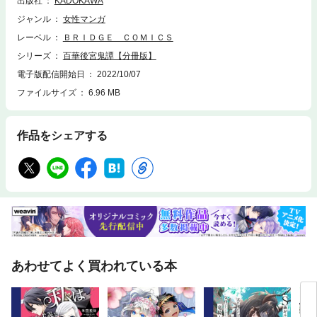
出版社
KADOKAWA
ジャンル
女性マンガ
レーベル
ＢＲＩＤＧＥ ＣＯＭＩＣＳ
シリーズ
百華後宮鬼譚【分冊版】
電子版配信開始日
2022/10/07
ファイルサイズ
6.96 MB
作品をシェアする
あわせてよく買われている本