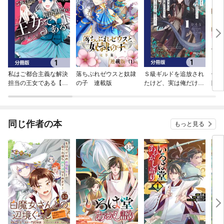
私はご都合主義な解決
落ちぶれゼウスと奴隷
Ｓ級ギルドを追放され
偽り
担当の王女である【分
の子 連載版
たけど、実は俺だけド
隊に
冊版】
ラゴンの言葉がわかる
皇帝
ので、気付いたときに
た～
は竜騎士の頂点を極め
てました。【分冊版】
同じ作者の本
もっと見る