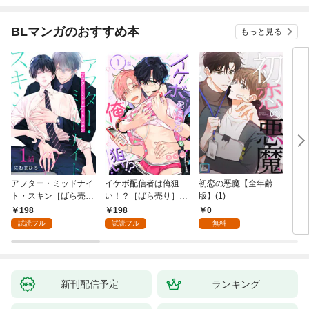
BLマンガのおすすめ本
もっと見る
アフター・ミッドナイ
イケボ配信者は俺狙
初恋の悪魔【全年齢
ライ
ト・スキン［ばら売
い！？［ばら売り］
版】(1)
【全
り］ 第1話
第1話
198
198
0
0
試読フル
試読フル
無料
新刊配信予定
ランキング