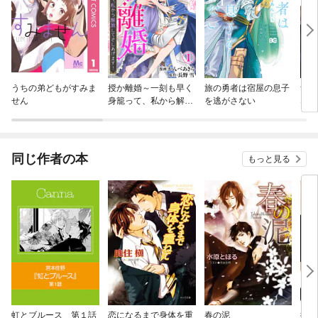
うちの弟どもがすみま
授か離婚～一刻も早く
旅の勇者は宿屋の息子
無口
せん
身籠って、私から解放
を逃がさない
な皇
してさしあげます！
供が
した
同じ作者の本
もっと見る
虹とブルース 第１話
恋になるまで身体を重
春の泥
挑発