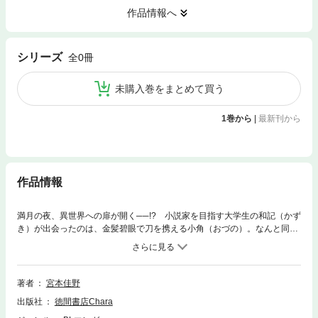
作品情報へ
シリーズ
全0冊
未購入巻をまとめて買う
1巻から
|
最新刊から
作品情報
満月の夜、異世界への扉が開く──!? 小説家を目指す大学生の和記（かず
き）が出会ったのは、金髪碧眼で刀を携える小角（おづの）。なんと同じ
日本なのに文化も歴史も異なる平行世界の住人で、迷い込む異界の人間
を“鬼”として始末するのが仕事らしい!? 交わるはずのなかった異世界の
男達が、運命の悪戯で巡り合う──異世界トリップロマン!!
著者
宮本佳野
出版社
徳間書店Chara