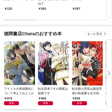
ねて
220
565
597
5
徳間書店Charaのおすすめ本
もっと見る
アイドルの再就職先に
転生賢者ですが職業は
転生騎士団長は腹黒宰
本郷
ついて考えてみようか
寵姫です
相の執着愛を全力回避
味が
したい【SS付き電子
電子
979
968
858
8
限定版】
新着
新着
新着