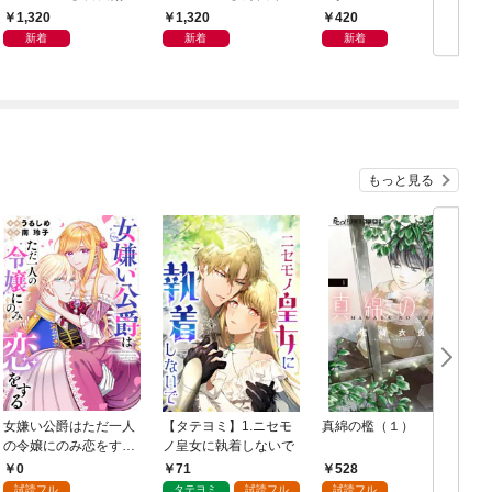
写真集「羽色日和」
写真集「きらら、キラ
1,320
1,320
420
リ」
新着
新着
新着
もっと見る
女嫌い公爵はただ一人
【タテヨミ】1.ニセモ
真綿の檻（１）
の令嬢にのみ恋をする
ノ皇女に執着しないで
む
（分冊版）第１話
0
71
528
試読フル
タテヨミ
試読フル
試読フル