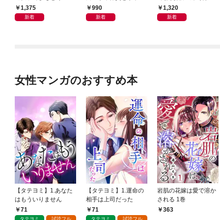
良の友」の進化
ン体質
会」が生まれた謎
1,375
990
1,320
新着
新着
新着
女性マンガのおすすめ本
【タテヨミ】1.あなた
【タテヨミ】1.運命の
岩肌の花嫁は愛で溶か
はもういりません
相手は上司だった
される 1巻
71
71
363
タテヨミ
試読フル
タテヨミ
試読フル