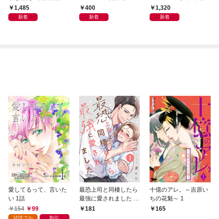
から
集「続・『ぽみ』！？
1,485
400
1,320
どこでもトレイン・ベ
新着
新着
新着
トナム篇」
愛してるって、言いた
最恐上司と同棲したら
十億のアレ。～吉原い
い 1話
最強に愛されました 1
ちの花魁～ 1
巻
154
99
181
165
試読フル
割引