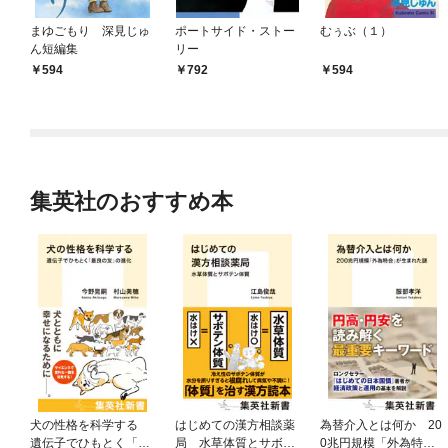
まゆごもり 深見じゅ
ポートサイド・ストー
むぅぶ（１）
ん短編集
リー
594
792
594
集英社のおすすめ本
犬の性格を科学する
はじめての漢方相談薬
為替介入とは何か 20
遺伝子でひもとく「最
局 水草体質とサボテ
0兆円規模「外為特