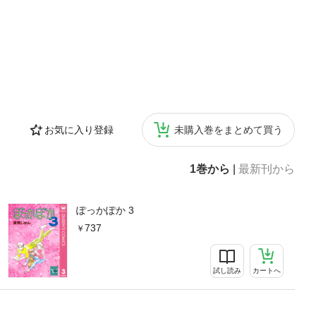
お気に入り登録
未購入巻をまとめて買う
1巻から
|
最新刊から
ぽっかぽか 3
737
試し読み
カートへ