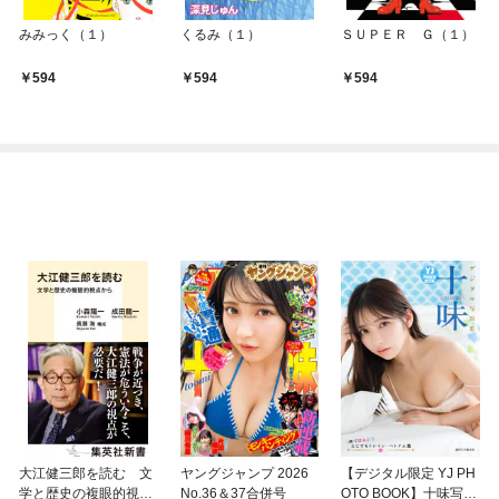
みみっく（１）
くるみ（１）
ＳＵＰＥＲ Ｇ（１）
594
594
594
大江健三郎を読む 文
ヤングジャンプ 2026
【デジタル限定 YJ PH
学と歴史の複眼的視点
No.36＆37合併号
OTO BOOK】十味写真