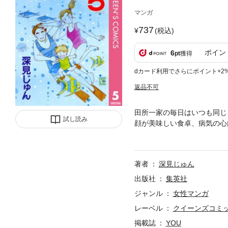
マンガ
737
(税込)
ポイン
6
pt
獲得
dカード利用でさらにポイント+2
返品不可
田所一家の毎日はいつも同じ
試し読み
顔が美味しい食卓、病気の心
ァミリー・ロマンス”第5巻!!
著者
深見じゅん
出版社
集英社
ジャンル
女性マンガ
レーベル
クイーンズコミック
掲載誌
YOU