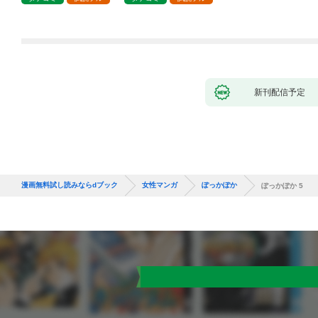
新刊配信予定
漫画無料試し読みならdブック
女性マンガ
ぽっかぽか
ぽっかぽか 5