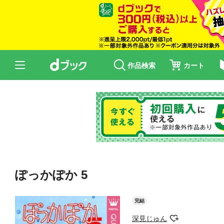
作品検索
カート
ぽっかぽか 5
完結
深見じゅん