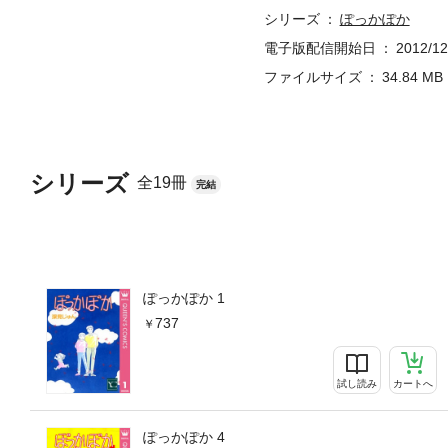
シリーズ
ぽっかぽか
電子版配信開始日
2012/12
ファイルサイズ
34.84 MB
シリーズ
全19冊
完結
ぽっかぽか 1
737
試し読み
カートへ
ぽっかぽか 4