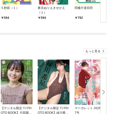
５秒前（１）
東京ぬりえきせかえ
同棲片道切符
（１）
594
594
792
もっと見る
【デジタル限定 YJ PH
【デジタル限定 YJ PH
マーガレット 2026年1
グ
OTO BOOK】片田陽依
OTO BOOK】緑川希星
7号
6