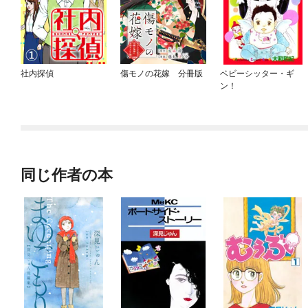
社内探偵
傷モノの花嫁 分冊版
ベビーシッター・ギ
ン！
同じ作者の本