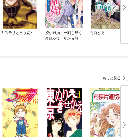
ミステリと言う勿れ
授か離婚～一刻も早く
高嶺と花
身籠って、私から解放
してさしあげます！
【単行本版】
もっと見る