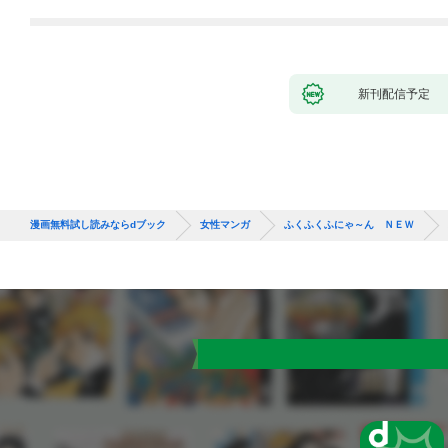
新刊配信予定
漫画無料試し読みならdブック
女性マンガ
ふくふくふにゃ～ん ＮＥＷ