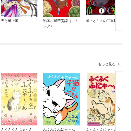
天と献上姫
戦国小町苦労譚（コミ
ボクとキミの二重探偵
ック）
もっと見る
ふくふくふにゃ～ん
ふくふくふにゃ～ん
ふくふくふにゃ～ん