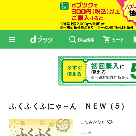
作品検索
カート
ふくふくふにゃ～ん ＮＥＷ（５）
こなみかなた
マンガ