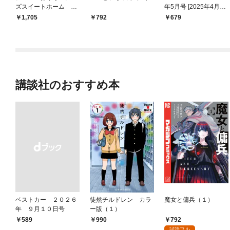
ズスイートホーム 公
年5月号 [2025年4月1
式えほん
日発売]
1,705
792
679
講談社のおすすめ本
ベストカー ２０２６
徒然チルドレン カラ
魔女と傭兵（１）
年 ９月１０日号
ー版（１）
792
￥589
990
試読フル