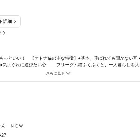
ト詳細
%
もっといい！ 【オトナ猫の主な特徴】●基本、呼ばれても聞かない耳 ●
口 ●気まぐれに遊びたい心 ――フリーダム猫ふくふくと、一人暮らしを
イフ。たま～に「ふにゃん」と甘える姿は、猫好きにはたまりません！
ぴりノスタルジックな四季折々の猫ショートです。
～ん ＮＥＷ
/27