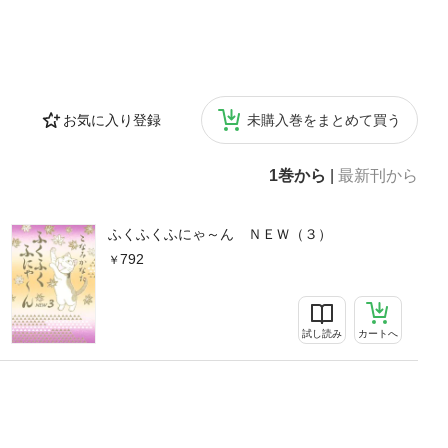
お気に入り登録
未購入巻をまとめて買う
1巻から
|
最新刊から
ふくふくふにゃ～ん ＮＥＷ（３）
792
試し読み
カートへ