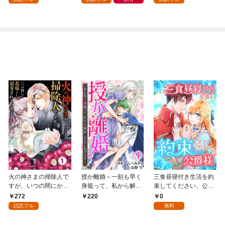
９９の仲間達を手に入
～最強クラフトスキル
れて元パーティーメン
で始める、楽々領地開
バーと世界に復讐＆
拓スローライフ～
『ざまぁ！』します！
（１）
（１）
火の神さまの掃除人で
授か離婚～一刻も早く
三食昼寝付き生活を約
すが、いつの間にか花
身籠って、私から解放
束してください、公爵
嫁として溺愛されてい
してさしあげます！1
様 1話
272
0
220
ます【単話】（１）
試読フル
無料