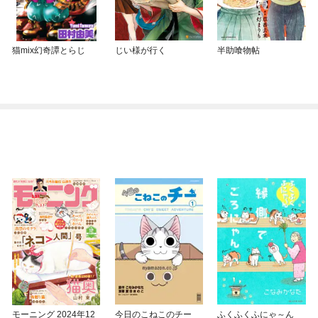
猫mix幻奇譚とらじ
じい様が行く
半助喰物帖
モーニング 2024年12
今日のこねこのチー
ふくふくふにゃ～ん