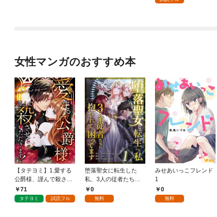
女性マンガのおすすめ本
【タテヨミ】1.愛する
堕落聖女に転生した
みせあいっこフレンド
公爵様、謹んで殺させ
私、3人の従者たちに
1
ていただきます！
抱かれて困ってます 第
71
0
0
1話
タテヨミ
試読フル
無料
無料