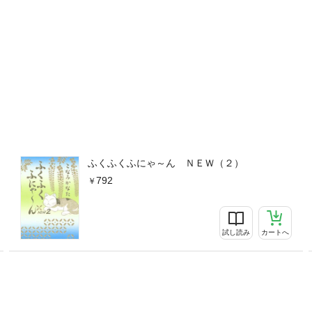
ふくふくふにゃ～ん ＮＥＷ（２）
792
試し読み
カートへ