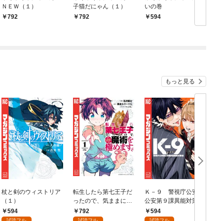
ＮＥＷ（１）
子猫だにゃん（１）
いの巻
792
792
594
もっと見る
杖と剣のウィストリア
転生したら第七王子だ
Ｋ－９ 警視庁公安部
（１）
ったので、気ままに魔
公安第９課異能対策係
術を極めます（１）
（１）
594
792
594
試読フル
試読フル
試読フル