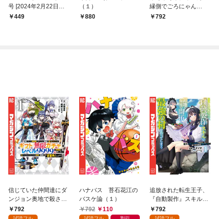
号 [2024年2月22日発
（１）
縁側でごろにゃん
売]
（１）
449
880
792
信じていた仲間達にダ
ハナバス 苔石花江の
追放された転生王子、
ンジョン奥地で殺され
バスケ論（１）
『自動製作』スキルで
かけたがギフト『無限
領地を爆速で開拓し最
792
792
110
792
ガチャ』でレベル９９
強の村を作ってしまう
試読フル
試読フル
割引
試読フル