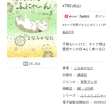
792
(税込)
ポイン
7
pt
獲得
dカード利用でさらにポイント+2
返品不可
子猫もいいけど、オトナ猫は
愛想ナシの目 ●よく食べる
ばあちゃんの、ポカポカ猫ラ
イストを盛り込んだ、ちょっ
試し読み
著者
こなみかなた
出版社
講談社
ジャンル
女性マンガ
掲載誌
BE・LOVE
シリーズ
ふくふくふにゃ
電子版配信開始日
2019/12