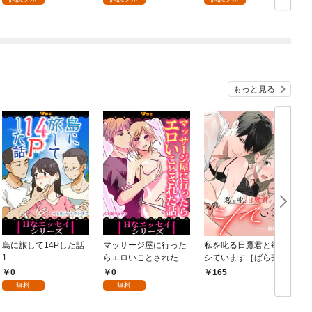
もっと見る
島に旅して14Pした話
マッサージ屋に行った
私を叱る日鷹君と毎晩
1
らエロいことされた話
シています［ばら売
1
り］ 第1話
0
0
165
無料
無料