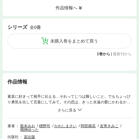
作品情報へ
シリーズ
全0冊
未購入巻をまとめて買う
1巻から
|
最新刊から
作品情報
素直に好きって相手に伝える…それってじつは難しいこと。でもちょっぴ
り勇気を出して言葉にしてみて。その恋は、きっと永遠の愛にかわるか
ら。６組のカップルが贈る、優しくて温かな純愛物語。どんな困難にもく
じけず、強い絆を手に入れるハッピーエンド。あなたの日常にも幸せを運
んでくれる、甘い、甘い一冊です。
著者
龍本みお
標野司
かわしまさい
阿部摘花
友寄きみこ
鳴神ゆった
出版社
宙出版