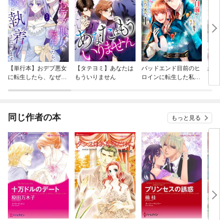
【単行本】おデブ悪女
【タテヨミ】あなたは
バッドエンド目前のヒ
結界
に転生したら、なぜか
もういりません
ロインに転生した私、
ラスボス王子様に執着
今世では恋愛するつも
されています
りがチートな兄が離し
てくれません！？@C
OMIC
同じ作者の本
もっと見る