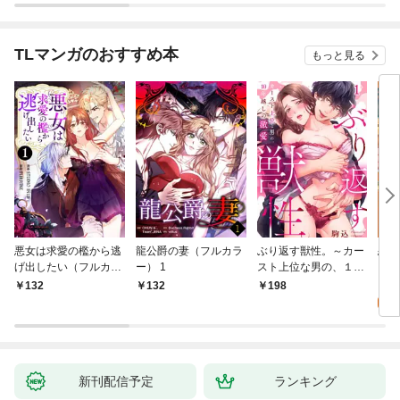
1話
TLマンガのおすすめ本
もっと見る
悪女は求愛の檻から逃
龍公爵の妻（フルカラ
ぶり返す獣性。～カー
恋す
げ出したい（フルカラ
ー） 1
スト上位な男の、１０
【fo
ー） 1
年越しの激愛１
2
132
132
198
試
新刊配信予定
ランキング