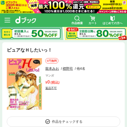
作品検索
カート
はじめての方へ
ピュアなＨしたいっ！
0円無料
龍本みお
標野司
他4名
マンガ
0
(税込)
返品不可
作品をチェックする