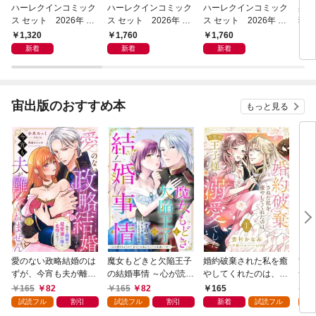
ハーレクインコミック
ハーレクインコミック
ハーレクインコミック
身代
ス セット 2026年 vo
ス セット 2026年 vo
ス セット 2026年 vo
猛王
l.1020
l.1072
l.1071
1,320
1,760
1,760
6
新着
新着
新着
宙出版のおすすめ本
もっと見る
愛のない政略結婚のは
魔女もどきと欠陥王子
婚約破棄された私を癒
竜騎
ずが、今宵も夫が離し
の結婚事情 ～心が読め
やしてくれたのは、不
つが
てくれません～無骨な
ちゃうので、あなたの
器用王子様の溺愛でし
た悪
165
82
165
82
165
1
将軍は最愛妻に滾る恋
本心なんてお見通しで
た【単話売】 1話
ない
試読フル
割引
試読フル
割引
新着
試読フル
試
情を注ぐ～【単話売】
す～【単話売】 1話