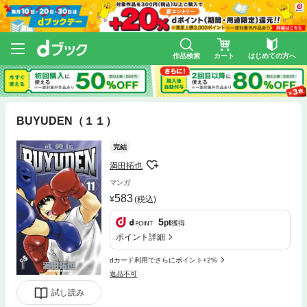
作品検索
カート
はじめての方へ
BUYUDEN（１１）
完結
満田拓也
マンガ
583
(税込)
5
pt
獲得
ポイント詳細
dカード利用でさらにポイント+2%
返品不可
試し読み