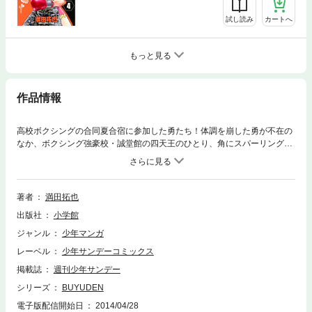
試し読み
カートへ
もっと見る
作品情報
高校ボクシングの合同夏合宿に参加した勇たち！体調を崩した勇が不在の
なか、ボクシング強豪校・誠堂館の四天王のひとり、角にスパーリングを
挑んで敗北した亘。だがその翌日、スパーリング大会が開催され、他のけ
やき台の部員も四天王に挑むのだが…！？
著者
満田拓也
出版社
小学館
ジャンル
少年マンガ
レーベル
少年サンデーコミックス
掲載誌
週刊少年サンデー
シリーズ
BUYUDEN
電子版配信開始日
2014/04/28