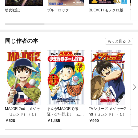
幼女戦記
ブルーロック
BLEACH モノクロ版
予知
同じ作者の本
もっと見る
MAJOR 2nd（メジャ
まんがMAJORで考
TVシリーズ メジャー2
小
ーセカンド）（１）
証・少年野球チーム診
nd（セカンド）（１）
小説
断
ｎｄ
528
1,485
990
7
～