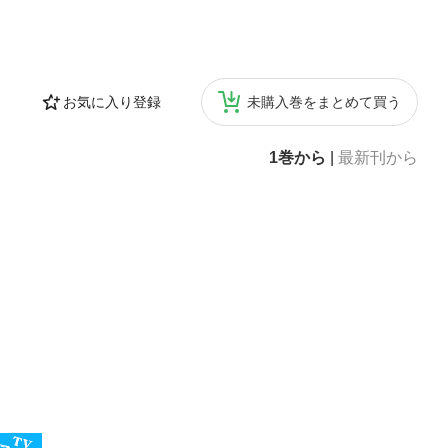
お気に入り登録
未購入巻をまとめて買う
1巻から
|
最新刊から