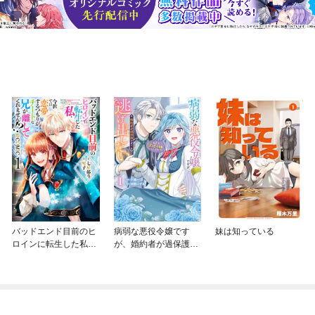
バッドエンド目前のヒ
病弱な悪役令嬢です
妹は知っている
ロインに転生した私、
が、婚約者が過保護す
今世では恋愛するつも
ぎて逃げ出したい(私た
りがチートな兄が離し
ち犬猿の仲でしたよ
てくれません！？@C
ね！？)
OMIC