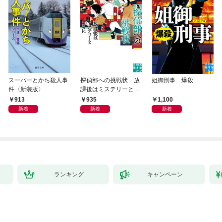
スーパーとかち殺人事
探偵部への挑戦状 放
姐御刑事 爆殺
件〈新装版〉
課後はミステリーとと
もに 新装版
913
935
1,100
新着
新着
新着
ランキング
キャンペーン