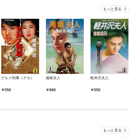
『ざまぁ！』します！
もっと見る
グルメ刑事（デカ）
湘南夫人
軽井沢夫人
550
660
550
もっと見る