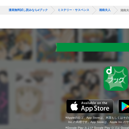
漫画無料試し読みならdブック
ミステリー・サスペンス
湘南夫人
湘南夫
Appleのロゴ、App Storeは、米国もしくはそ
Inc.の商標です。App Storeは、Apple In
Google Play および Google Play ロゴは Go