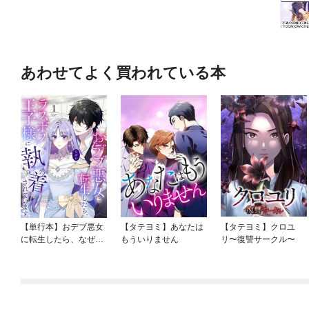
あわせてよく買われている本
【単行本】おデブ悪女
【タテヨミ】あなたは
【タテヨミ】クロユ
に転生したら、なぜか
もういりません
リ〜復讐サークル〜
ラスボス王子様に執着
されています