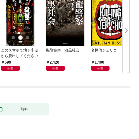
このスマホで地下牢獄
機龍警察 漆黒社会
名探偵ジェリコ
から脱出してください
599
2,420
1,400
新着
新着
新着
無料