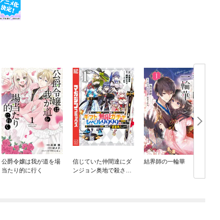
公爵令嬢は我が道を場
信じていた仲間達にダ
結界師の一輪華
当たり的に行く
ンジョン奥地で殺され
かけたがギフト『無限
ガチャ』でレベル９９
９９の仲間達を手に入
れて元パーティーメン
バーと世界に復讐＆