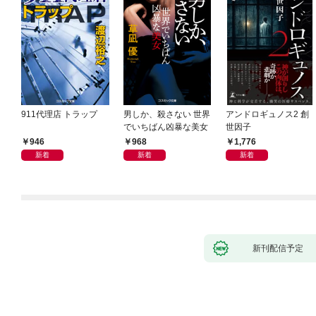
911代理店 トラップ
男しか、殺さない 世界
アンドロギュノス2 創
でいちばん凶暴な美女
世因子
946
968
1,776
新着
新着
新着
新刊配信予定