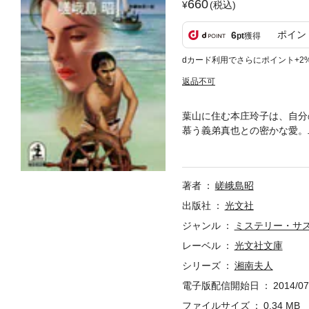
660
(税込)
ポイン
6
pt
獲得
dカード利用でさらにポイント+2
返品不可
葉山に住む本庄玲子は、自分
慕う義弟真也との密かな愛。
た！ さらに幽霊船に絡む夫
著者
嵯峨島昭
出版社
光文社
ジャンル
ミステリー・サ
レーベル
光文社文庫
シリーズ
湘南夫人
電子版配信開始日
2014/07
ファイルサイズ
0.34 MB