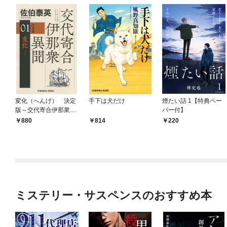
変化（へんげ） 決定
手下は犬だけ
煙たい話 1【特典ペー
版～交代寄合伊那衆異
パー付】
聞（1）～
880
814
220
ミステリー・サスペンスのおすすめ本