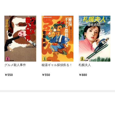
グルメ殺人事件
秘湯ギャル探偵疾る！
札幌夫人
550
550
880