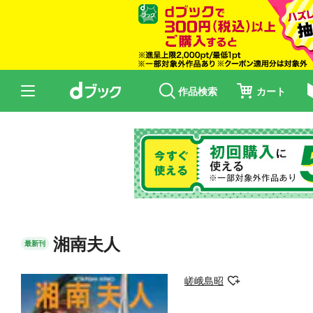
作品検索
カート
湘南夫人
最新刊
嵯峨島昭