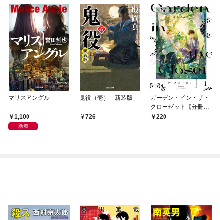
マリスアングル
鬼役（壱） 新装版
ガーデン・イン・ザ・
クローゼット【分冊
版】1
1,100
726
220
新着