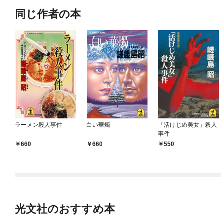
同じ作者の本
ラーメン殺人事件
白い華燭
「活けじめ美女」殺人
事件
660
660
550
光文社のおすすめ本