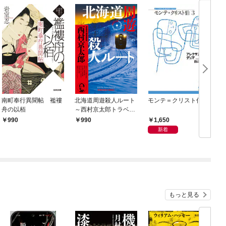
南町奉行異聞帖 襤褸
北海道周遊殺人ルート
モンテ＝クリスト伯3
舟の以栢
～西村京太郎トラベル
ミステリー・セレクシ
1,650
990
990
ョン（1）～
新着
もっと見る