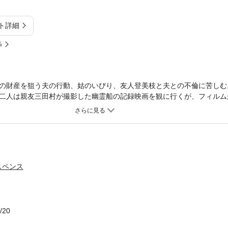
ト詳細
%
の財産を狙う夫の行動、姑のいびり、友人登美枝と夫との不倫に苦しむ
二人は親友三田村が撮影した幽霊船の記録映画を観に行くが、フィルム
の保険金詐欺容疑も浮かぶ。酒島警視の出動だ。湘南の海を背景に描く
スペンス
/20