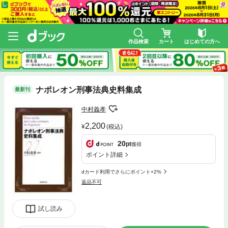
作品検索
カート
はじめての方へ
ナポレオン刑事法典史料集成
最新刊
中村義孝
2,200
(税込)
20
pt
獲得
ポイント詳細
dカード利用でさらにポイント+2%
返品不可
試し読み