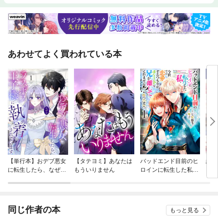
あわせてよく買われている本
【単行本】おデブ悪女
【タテヨミ】あなたは
バッドエンド目前のヒ
結界
に転生したら、なぜか
もういりません
ロインに転生した私、
ラスボス王子様に執着
今世では恋愛するつも
されています
りがチートな兄が離し
てくれません！？@C
OMIC
同じ作者の本
もっと見る