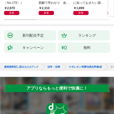
〔No.276〕）
図解で早わかり 改訂
に知っておきたい届
版 
新版 裁判・訴訟の法
出・手続きの準備（き
十年
2,970
2,310
1,899
1,
律がわかる事典
ずな出版）
が教
新着
新着
新着
き 
全終
新刊配信予定
ランキング
キャンペーン
無料
漫画無料試し読みならdブック
法学・法律
ナポレオン刑事法典史料集成
ナ
アプリならもっと便利で快適に！