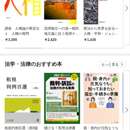
講座 人権論の再定位
琉球独立への道―植民
憲法から世界を診る―
裁判
１ 人権の再問
地主義に抗う琉球ナシ
人権・平和・ジェンダ
ガイ
ョナリズム
ー講演録
3,300
2,420
1,430
9
法学・法律のおすすめ本
もっと見る
租税判例百選（第8版
聴ける！実用法律書
親・身内が元気なうち
ひと