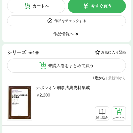
カートへ
今すぐ買う
作品をチェックする
作品情報へ
シリーズ
全1冊
お気に入り登録
未購入巻をまとめて買う
1巻から
|
最新刊から
ナポレオン刑事法典史料集成
2,200
試し読み
カートへ