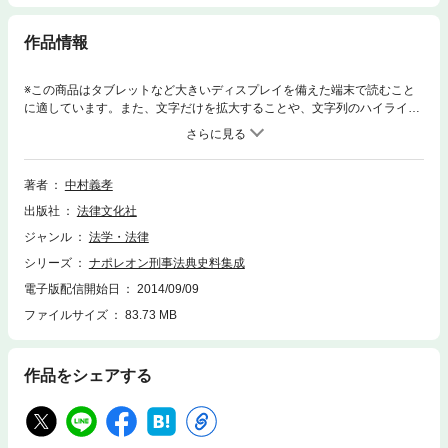
作品情報
※この商品はタブレットなど大きいディスプレイを備えた端末で読むこと
に適しています。また、文字だけを拡大することや、文字列のハイライ
ト、検索、辞書の参照、引用などの機能が使用できません。わが国の近代
刑事立法にも影響を与えたとされるナポレオン刑事訴訟法典・刑法典の翻
訳書。刑事訴訟法は制定時そのままの条文を、刑法では制定以降およそ２
世紀にわたる条文の変遷を訳出した、史料的価値の高い一冊。
著者
中村義孝
出版社
法律文化社
ジャンル
法学・法律
シリーズ
ナポレオン刑事法典史料集成
電子版配信開始日
2014/09/09
ファイルサイズ
83.73 MB
作品をシェアする