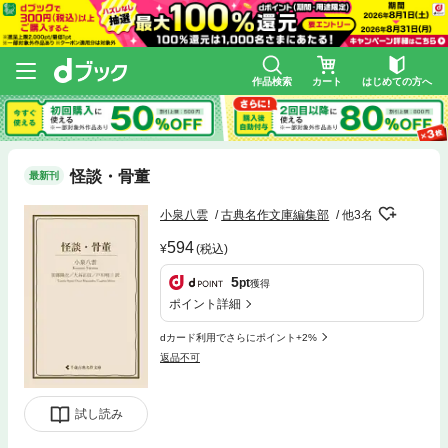
作品検索
カート
はじめての方へ
怪談・骨董
最新刊
小泉八雲
古典名作文庫編集部
他3名
594
(税込)
5
pt
獲得
ポイント詳細
dカード利用でさらにポイント+2%
返品不可
試し読み