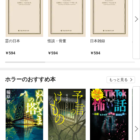
霊の日本
怪談・骨董
日本雑録
異国
594
594
594
5
ホラーのおすすめ本
もっと見る