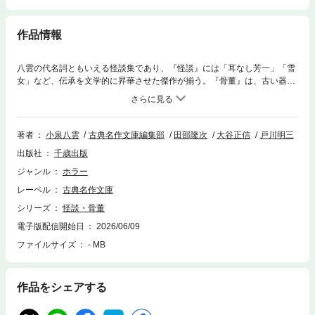
作品情報
八雲の代名詞ともいえる怪談集であり、『怪談』には「耳なし芳一」「雪
女」など、伝承を文学的に昇華させた傑作が揃う。『骨董』は、古い器物
や日常の風景に宿る霊性を描いた短編集。単なるホラーではなく、日本人
が古来より信じてきた「魂」や人智を超えた存在を、洗練された文章で書
き遺した怪異文学の金字塔。ハーンの教え子たちによる現代語訳で復刻。
●目次『怪談』 原序 耳無芳一の話 おしどり お貞のはなし 姥桜
著者
小泉八雲
古典名作文庫編集部
田部隆次
大谷正信
戸川明三
術数 鏡と鐘 食人鬼 貉 ろくろ首 葬られたる秘密 雪女 青柳のは
出版社
千歳出版
なし 十六日桜 安芸之助の夢 力ばか 日回り 蓬莱 虫の研究『骨
董』 幽霊滝の伝説 茶碗の中 常識 生霊 死霊 おかめのはなし 蠅
ジャンル
ホラー
のはなし 雉子のはなし 忠五郎のはなし ある女の日記 平家蟹 蛍
レーベル
古典名作文庫
露の一滴 餓鬼 尋常の事 黙想 病理上の事 真夜中 草雲雀 夢を食
うもの
シリーズ
怪談・骨董
電子版配信開始日
2026/06/09
ファイルサイズ
- MB
作品をシェアする