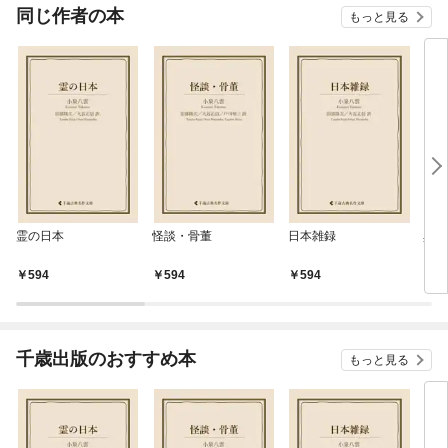
OMI
同じ作者の本
もっと見る
霊の日本
怪談・骨董
日本雑録
異国
594
594
594
5
千歳出版のおすすめ本
もっと見る