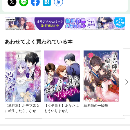
あわせてよく買われている本
【単行本】おデブ悪女
【タテヨミ】あなたは
結界師の一輪華
バッ
に転生したら、なぜか
もういりません
ロイ
ラスボス王子様に執着
今世
されています
りが
てく