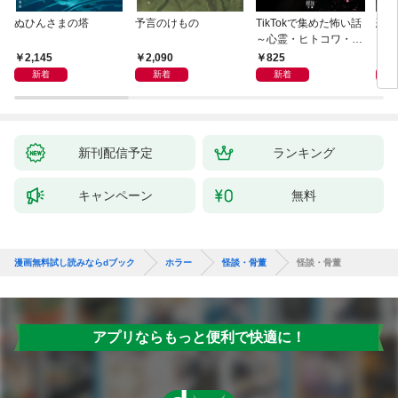
ぬひんさまの塔
予言のけもの
TikTokで集めた怖い話
恐怖
～心霊・ヒトコワ・不
思議・都市伝説～
2,145
2,090
825
9
新着
新着
新着
新刊配信予定
ランキング
キャンペーン
無料
漫画無料試し読みならdブック
ホラー
怪談・骨董
怪談・骨董
アプリならもっと便利で快適に！