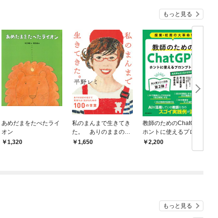
もっと見る
あめだまをたべたライ
私のまんまで生きてき
教師のためのChatGPT
オン
た。 ありのままの自
ホントに使えるプロン
分で気持ちよく生きる
プト2 カスタムイン
1,320
1,650
2,200
ための１００の言葉
ストラクション編 授
業・校務の大革命！
もっと見る