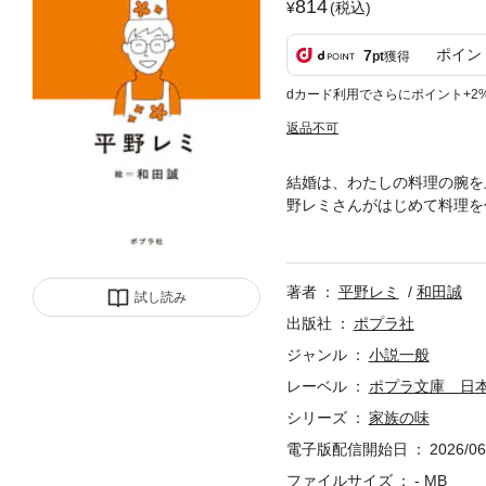
814
(税込)
ポイン
7
pt
獲得
dカード利用でさらにポイント+2
返品不可
結婚は、わたしの料理の腕を
野レミさんがはじめて料理を
ぎゅっと詰まったエッセイ集
チコさんとの鼎談も収録。
著者
平野レミ
和田誠
試し読み
出版社
ポプラ社
ジャンル
小説一般
レーベル
ポプラ文庫 日
シリーズ
家族の味
電子版配信開始日
2026/06
ファイルサイズ
- MB