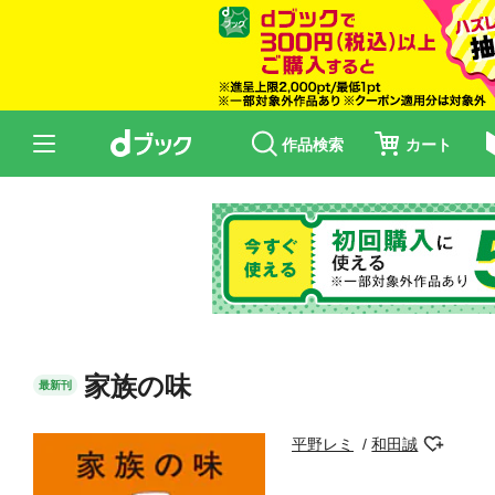
作品検索
カート
家族の味
最新刊
平野レミ
和田誠