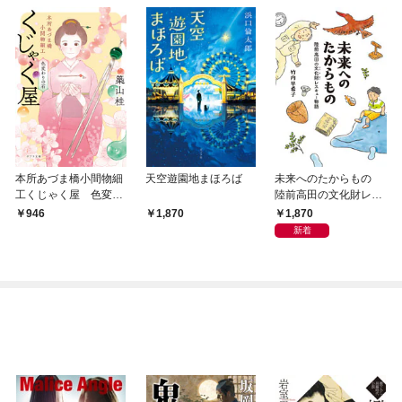
本所あづま橋小間物細
天空遊園地まほろば
未来へのたからもの
工くじゃく屋 色変わ
陸前高田の文化財レス
りの石
キュー物語
1,870
946
1,870
新着