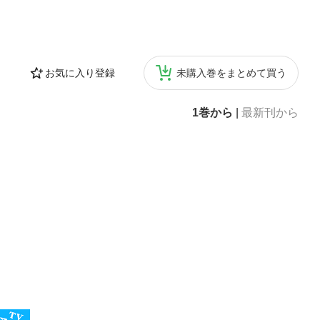
お気に入り登録
未購入巻をまとめて買う
1巻から
|
最新刊から