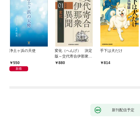
浄土ヶ浜の天使
変化（へんげ） 決定
手下は犬だけ
版～交代寄合伊那衆異
聞（1）～
550
880
814
新着
新刊配信予定