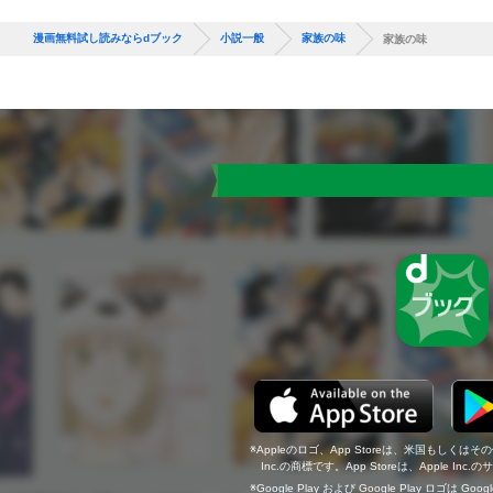
漫画無料試し読みならdブック
小説一般
家族の味
家族の味
Appleのロゴ、App Storeは、米国もしくはそ
Inc.の商標です。App Storeは、Apple In
Google Play および Google Play ロゴは Go