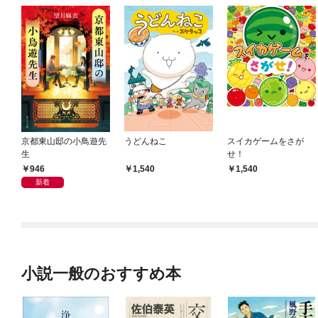
京都東山邸の小鳥遊先
うどんねこ
スイカゲームをさが
生
せ！
946
1,540
1,540
新着
小説一般のおすすめ本