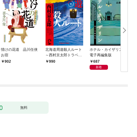
情けの花道 品川任侠
北海道周遊殺人ルート
ホテル・カイザリン
お宿
～西村京太郎トラベル
電子再編集版
ミステリー・セレクシ
687
902
990
ョン（1）～
新着
無料