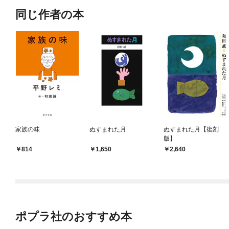
同じ作者の本
家族の味
ぬすまれた月
ぬすまれた月【復刻
版】
814
1,650
2,640
ポプラ社のおすすめ本