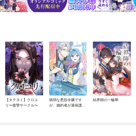
【タテヨミ】クロユ
病弱な悪役令嬢です
結界師の一輪華
リ〜復讐サークル〜
が、婚約者が過保護す
ぎて逃げ出したい(私た
ち犬猿の仲でしたよ
ね！？)