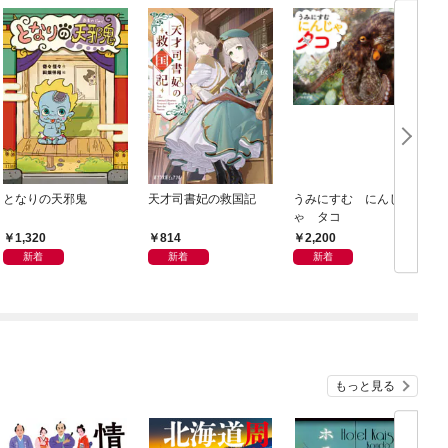
となりの天邪鬼
天才司書妃の救国記
うみにすむ にんじ
ゃ タコ
1,320
814
2,200
新着
新着
新着
もっと見る