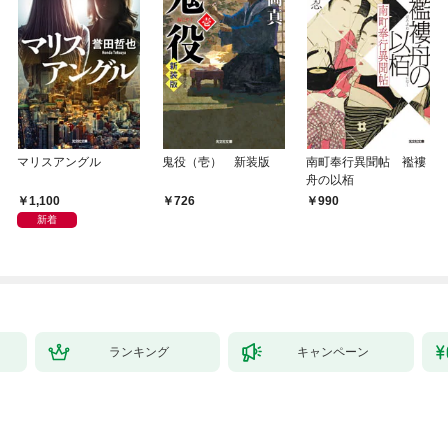
マリスアングル
鬼役（壱） 新装版
南町奉行異聞帖 襤褸
舟の以栢
1,100
726
990
新着
ランキング
キャンペーン