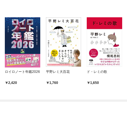
ロイロノート年鑑2026
平野レミ大百花
ド・レミの歌
2,420
1,760
1,650