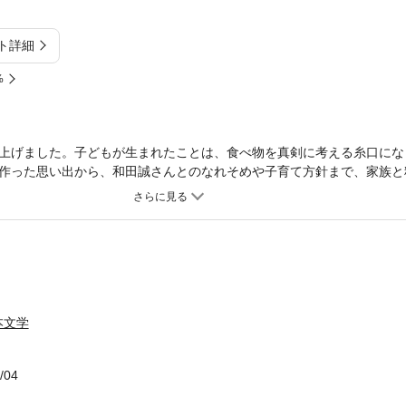
ト詳細
%
上げました。子どもが生まれたことは、食べ物を真剣に考える糸口にな
作った思い出から、和田誠さんとのなれそめや子育て方針まで、家族と
。29品のオリジナルレシピに加え、夫・和田誠さんとの対談、阿川佐
本文学
/04