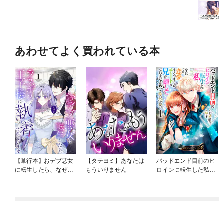
あわせてよく買われている本
【単行本】おデブ悪女
【タテヨミ】あなたは
バッドエンド目前のヒ
に転生したら、なぜか
もういりません
ロインに転生した私、
ラスボス王子様に執着
今世では恋愛するつも
されています
りがチートな兄が離し
てくれません！？@C
OMIC