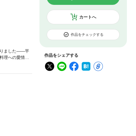
カートへ
作品をチェックする
りました――平
作品をシェアする
料理への愛情が
和子さん、清水ミ