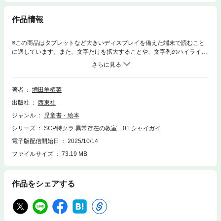
作品情報
※この商品はタブレットなど大きいディスプレイを備えた端末で読むこと
に適しています。また、文字だけを拡大することや、文字列のハイライ
ト、検索、辞書の参照、引用などの機能が使用できません。SCP財団が極
秘に育成する、特別職員候補生たち――通称“特クラ”。このプログラムの
目的は、幼少期から異常存在やオブジェクトに触れさせることで、新世代
の上位職員を育てあげることにある。世界各国の養成機関からサイト19に
著者
増田羊栖菜
集められた11名の訓練生は、年齢も、国籍も、価値観すらも異なる少年・
出版社
西東社
少女たち。その一人、日本から参加したアサヒは、エコ、ハルとともに、
異常と隣合わせの学校生活を歩み始める――。 大ヒット「SCP大百科」シ
ジャンル
児童書・絵本
リーズが、マンガになって登場！SCPの世界を、今までにない形で体験で
シリーズ
SCP特クラ 異常存在の教室 01.シャイガイ
きるオリジナルストーリー。＜電子書籍について＞※本電子書籍は同じ書
名の出版物を紙版とし電子書籍化したものです。※本電子書籍は固定型レ
電子版配信開始日
2025/10/14
イアウトタイプの電子書籍です。※本文に記載されている内容は、印刷出
ファイルサイズ
73.19 MB
版当時の情報に基づき作成されたものです。※印刷出版を電子書籍化する
にあたり、電子書籍としては不要な情報を含んでいる場合があります。ま
た、印刷出版とは異なる表記・表現の場合があります。株式会社西東社／
作品をシェアする
seitosha