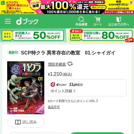
作品検索
カート
はじめての方へ
SCP特クラ 異常存在の教室 01.シャイガイ
最新刊
増田羊栖菜
1,210
(税込)
11
pt
獲得
ポイント詳細
dカード利用でさらにポイント+2%
返品不可
試し読み