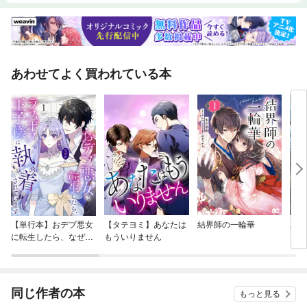
あわせてよく買われている本
【単行本】おデブ悪女
【タテヨミ】あなたは
結界師の一輪華
バッ
に転生したら、なぜか
もういりません
ロイ
ラスボス王子様に執着
今世
されています
りが
てく
OMI
同じ作者の本
もっと見る