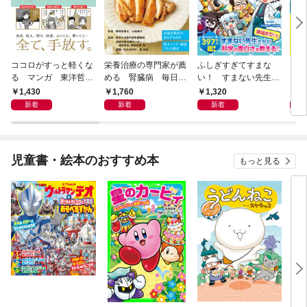
ココロがすっと軽くな
栄養治療の専門家が薦
ふしぎすぎてすまな
マイ
る マンガ 東洋哲学
める 腎臓病 毎日の
い！ すまない先生の
える
大全
おいしい献立
科学教室
1,430
1,760
1,320
1,
新着
新着
新着
児童書・絵本のおすすめ本
もっと見る