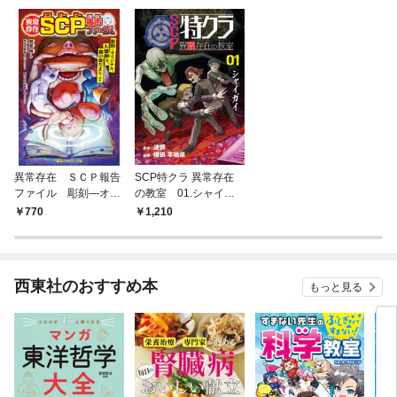
異常存在 ＳＣＰ報告
SCP特クラ 異常存在
ファイル 彫刻―オリ
の教室 01.シャイガ
ジナル、人間削り、森
イ
770
1,210
の血だまりほか
西東社のおすすめ本
もっと見る