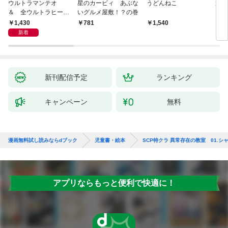
ウルトラマンテオ
星のカービィ あぶな
うどんねこ
放課
＆ 全ウルトラヒーロ
いグルメ屋敷！？の巻
を救
ー大集合 あそべるず
結成
1,430
781
1,540
8
かん
新着
新刊配信予定
ランキング
キャンペーン
無料
漫画無料試し読みならdブック
児童書・絵本
SCP特クラ 異常存在の教室 01.シ
アプリならもっと便利で快適に！