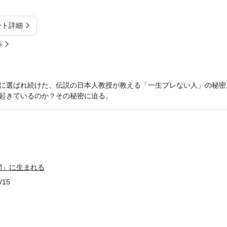
ント詳細
%
に選ばれ続けた、伝説の日本人教授が教える「一生ブレない人」の秘密
起きているのか？その秘密に迫る。
間」に生まれる
/15