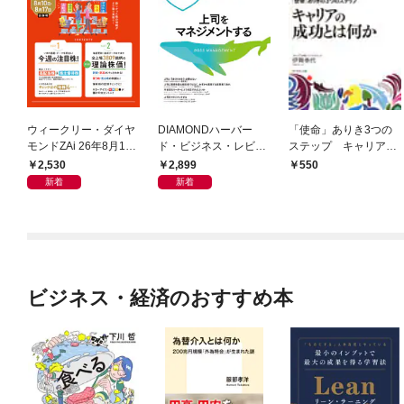
ウィークリー・ダイヤ
DIAMONDハーバー
「使命」ありき3つの
モンドZAi 26年8月10
ド・ビジネス・レビュ
ステップ キャリアの
日・17日合併号
ー 2026年9月号 特集
成功とは何か
2,530
2,899
550
「上司をマネジメント
新着
新着
する」
ビジネス・経済のおすすめ本