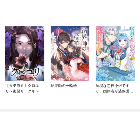
【タテヨミ】クロユ
結界師の一輪華
病弱な悪役令嬢です
リ〜復讐サークル〜
が、婚約者が過保護す
ぎて逃げ出したい(私た
ち犬猿の仲でしたよ
ね！？)