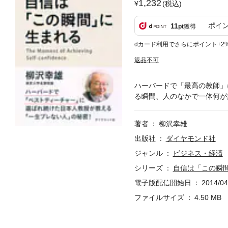
1,232
(税込)
ポイ
11
pt
獲得
dカード利用でさらにポイント+2
返品不可
ハーバードで「最高の教師」
る瞬間、人のなかで一体何が
著者
柳沢幸雄
出版社
ダイヤモンド社
ジャンル
ビジネス・経済
シリーズ
自信は「この瞬
電子版配信開始日
2014/04
ファイルサイズ
4.50 MB