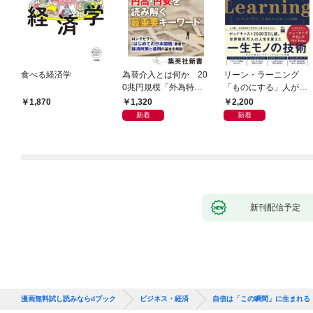
食べる経済学
為替介入とは何か 20
リーン・ラーニング
0兆円規模「外為特
「ものにする」人が自
会」が生まれた謎
然とやっている 最小の
1,320
2,200
1,870
インプットで最大の成
新着
新着
果を得る学習法
新刊配信予定
漫画無料試し読みならdブック
ビジネス・経済
自信は「この瞬間」に生まれる