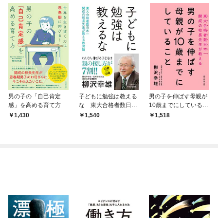
男の子の「自己肯定
子どもに勉強は教える
男の子を伸ばす母親が
感」を高める育て方
な 東大合格者数日本
10歳までにしているこ
一 開成の校長先生が
と
1,430
1,540
1,518
教える教育論