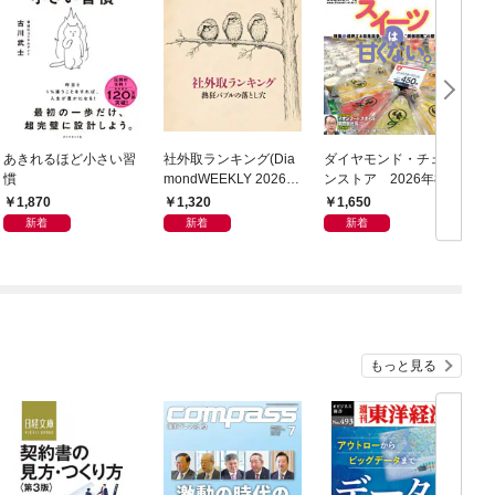
あきれるほど小さい習
社外取ランキング(Dia
ダイヤモンド・チェー
慣
mondWEEKLY 2026年
ンストア 2026年8月
8/8・15合併号)
1日・15日号
1,870
1,320
1,650
新着
新着
新着
もっと見る