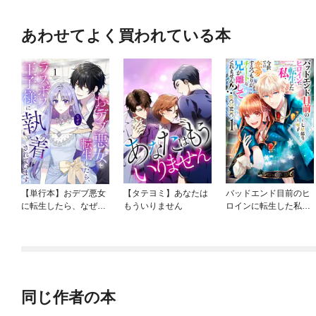
あわせてよく買われている本
【単行本】おデブ悪女
【タテヨミ】あなたは
バッドエンド目前のヒ
に転生したら、なぜか
もういりません
ロインに転生した私、
ラスボス王子様に執着
今世では恋愛するつも
されています
りがチートな兄が離し
てくれません！？@C
OMIC
同じ作者の本