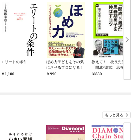
エリートの条件
ほめ力子どもをその気
教えて！ 校長先生
にさせるプロになる！
「開成×灘式」思春期
男子を伸ばすコツ
1,100
990
880
もっと見る