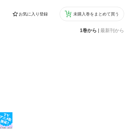
お気に入り登録
未購入巻をまとめて買う
1巻から
|
最新刊から