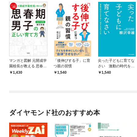
マンガと図解 元開成学
「後伸びする子」に育
尖った子どもに育てな
園校長が教える 思春期
つ親の習慣
さい 激動の時代を生
男子の正しい育て方
き抜く「強み」の見つ
1,430
1,540
1,540
け方
ダイヤモンド社のおすすめ本