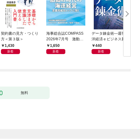
契約書の見方・つくり
海事総合誌COMPASS
データ錬金術―週刊東
方＜第３版＞
2026年7月号 激動の
洋経済ｅビジネス新書
時代の海運経営 主要
Ｎo.493
1,430
1,650
440
邦船社トップに聞く
新着
新着
新着
無料