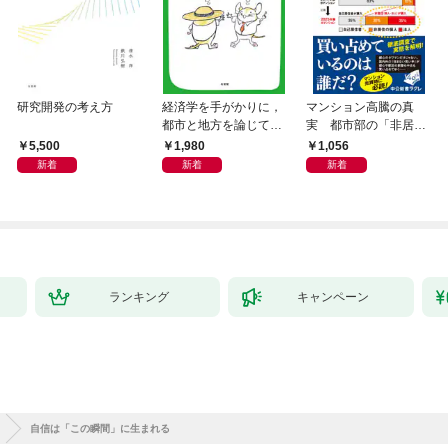
研究開発の考え方
経済学を手がかりに，
マンション高騰の真
都市と地方を論じてみ
実 都市部の「非居住
よう
化」が街を壊す
5,500
1,980
1,056
新着
新着
新着
ランキング
キャンペーン
自信は「この瞬間」に生まれる