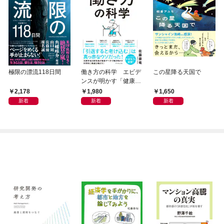
極限の漂流118日間
働き方の科学 エビデ
この星降る天国で
ンスが明かす「健康」
も「生産性」も手に入
2,178
1,980
1,650
れる方法
新着
新着
新着