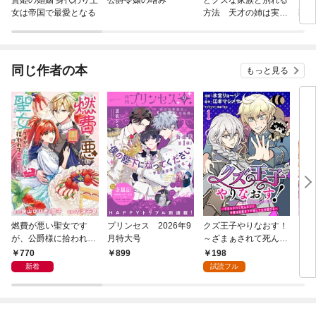
女は帝国で最愛となる
方法 天才の姉は実は
棄は
ダメ女。無能と言われ
力が
た妹は救国の魔導士だ
自由
った（コミック）
物の
く私
同じ作者の本
もっと見る
燃費が悪い聖女です
プリンセス 2026年9
クズ王子やりなおす！
【電
が、公爵様に拾われて
月特大号
～ざまぁされて死んだ
き】
幸せです！（ごはん的
けど、今度は筋書きブ
落令
770
198
899
7
に♪）（コミック） 1
チ壊して生き延びる～
な婚
新着
試読フル
巻
【連載版】１