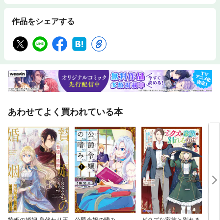
作品をシェアする
あわせてよく買われている本
贄姫の婚姻 身代わり王
公爵令嬢の嗜み
どクズな家族と別れる
Ber