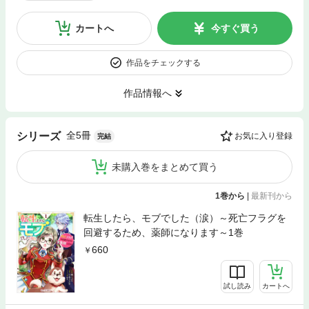
カートへ
今すぐ買う
作品をチェックする
作品情報へ
全5冊
シリーズ
お気に入り登録
完結
未購入巻をまとめて買う
1巻から
|
最新刊から
転生したら、モブでした（涙）～死亡フラグを
回避するため、薬師になります～1巻
660
試し読み
カートへ