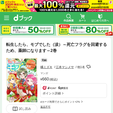
作品検索
カート
はじめての方へ
転生したら、モブでした（涙）～死亡フラグを回避する
ため、薬師になります～2巻
完結
橘ミズキ
江本マシメサ
他1名
マンガ
660
(税込)
6
pt
獲得
ポイント詳細
dカード利用でさらにポイント+2%
返品不可
試し読み