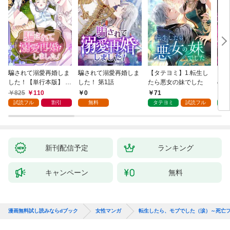
騙されて溺愛再婚しま
騙されて溺愛再婚しま
【タテヨミ】1.転生し
【タ
した！【単行本版】 1
した！ 第1話
たら悪女の妹でした
の私
巻
825
110
0
71
7
試読フル
割引
無料
タテヨミ
試読フル
タ
新刊配信予定
ランキング
キャンペーン
無料
漫画無料試し読みならdブック
女性マンガ
転生したら、モブでした（涙）～死亡