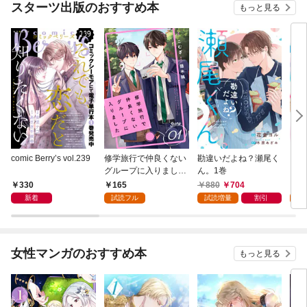
スターツ出版のおすすめ本
もっと見る
comic Berry’s vol.239
修学旅行で仲良くない
勘違いだよね？瀬尾く
ここ
グループに入りました
ん。1巻
以上
【単話版】1巻
巻
330
165
880
704
1
新着
試読フル
試読増量
割引
試
女性マンガのおすすめ本
もっと見る