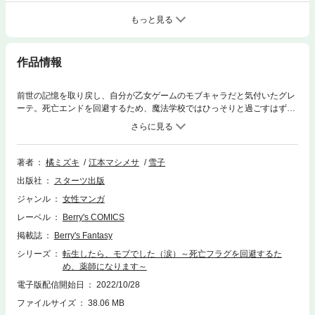
もっと見る
作品情報
前世の記憶を取り戻し、自分が乙女ゲームのモブキャラだと気付いたグレ
ーテ。死亡エンドを回避するため、魔法学校ではひっそりと過ごすはずが
――まさかの悪役令嬢やヒロインと大のお友達に！ みんなで授業を受けた
りお昼を作ったり、使い魔を召喚したり…あれ、当初の予定とは全く違う
んですが!? シナリオにはない出来事に戸惑うグレーテ。そんなある日、父
に強制され婿探しのために国家魔法薬師が集うパーティに参加すること
著者
橘ミズキ
江本マシメサ
雪子
に。アルノルト先生に男除けのため同伴してもらうはずが、突然お姫様抱
出版社
スターツ出版
っこをされて......!? 一方、闇魔法使いの動きにも不穏な気配が…。メイン
キャラ達の感情を操ろうとするその目的は一体――!? 不運令嬢の異世界生
ジャンル
女性マンガ
存奮闘記、謎が深まる第2巻！(この作品は電子コミック誌Berry’s Fantasy
レーベル
Berry's COMICS
Vol. 30・31・33・35・36に収録されています。重複購入にご注意くださ
い)
掲載誌
Berry's Fantasy
シリーズ
転生したら、モブでした（涙）～死亡フラグを回避するた
め、薬師になります～
電子版配信開始日
2022/10/28
ファイルサイズ
38.06 MB