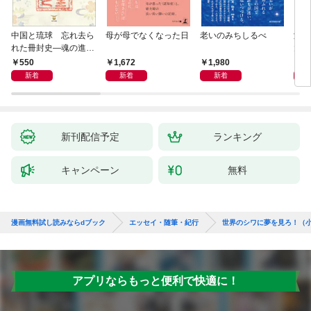
中国と琉球 忘れ去ら
母が母でなくなった日
老いのみちしるべ
激闘
れた冊封史―魂の進化
大然
―
ップ
550
1,672
1,980
2
新着
新着
新着
新刊配信予定
ランキング
キャンペーン
無料
漫画無料試し読みならdブック
エッセイ・随筆・紀行
世界のシワに夢を見ろ！（
アプリならもっと便利で快適に！