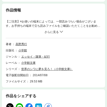
作品情報
【ご注意】※お使いの端末によっては、一部読みづらい場合がございま
す。お手持ちの端末で立ち読みファイルをご確認いただくことをお勧めし
ます。「世界のシワ」とは……世界の「辺境」のこと。先進国がアイロン
のきいた清潔な所とすれば、その逆に「シワだらけ」の地域。早稲田大学
探検部出身の著者は、そんなシワ地帯を偏愛し、若さにまかせ頭から突っ
込んでいく。初デートでは奥多摩の洞窟に突入、コンゴの密林でカロリー
著者
高野秀行
メイトに涙し、アマゾンで遭難しかけ、花のパリではマラリアとフランス
出版社
小学館
人を相手に格闘……。 単行本未収録のエピソードを7篇追加、あまりの
くだらなさに著者自ら「こんなバカな本は最後にしたい」と嘆く、爆笑探
ジャンル
エッセイ・随筆・紀行
検エッセイ完全決定版ついに電子版で配信!!※この商品は紙の書籍のページ
レーベル
小学館文庫
を画像にした電子書籍です。文字サイズだけを拡大・縮小することはでき
ませんので、予めご了承ください。 試し読みファイルにより、ご購入前に
シリーズ
世界のシワに夢を見ろ！（小学館文庫）
お手持ちの端末での表示をご確認ください。
電子版配信開始日
2014/07/08
ファイルサイズ
29.53 MB
作品をシェアする