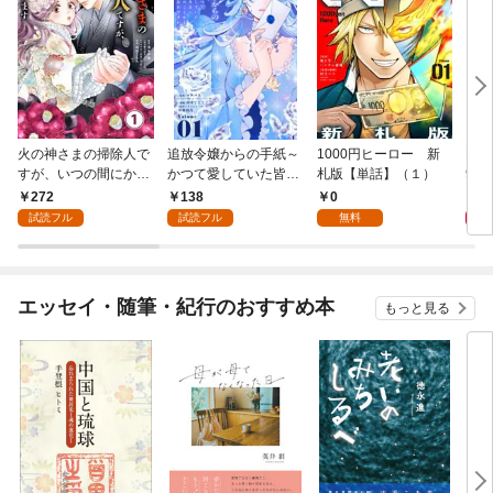
火の神さまの掃除人で
追放令嬢からの手紙～
1000円ヒーロー 新
DIM
すが、いつの間にか花
かつて愛していた皆さ
札版【単話】（１）
9.
嫁として溺愛されてい
まへ 私のことなどお忘
272
138
0
8
ます【単話】（１）
れですか？～【単話】
試読フル
試読フル
無料
（１）
エッセイ・随筆・紀行のおすすめ本
もっと見る