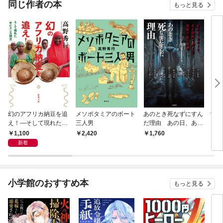
同じ作者の本
もっと見る
幻のアフリカ納豆を追
メソポタミアのボート
あのとき死なずにすん
酒を
え！—そして現れた
三人男
だ理由 あの日、あの
〈サピエンス納豆〉—
とき、あの場所で感じ
1,100
2,420
1,760
1,
（新潮文庫）
た理解不能な恐怖
新着
小学館のおすすめ本
もっと見る