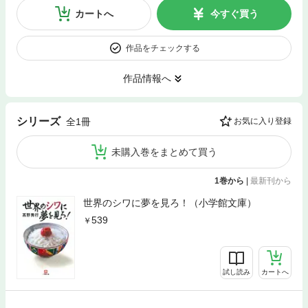
カートへ
今すぐ買う
作品をチェックする
作品情報へ
シリーズ
全1冊
お気に入り登録
未購入巻をまとめて買う
1巻から
|
最新刊から
世界のシワに夢を見ろ！（小学館文庫）
539
試し読み
カートへ