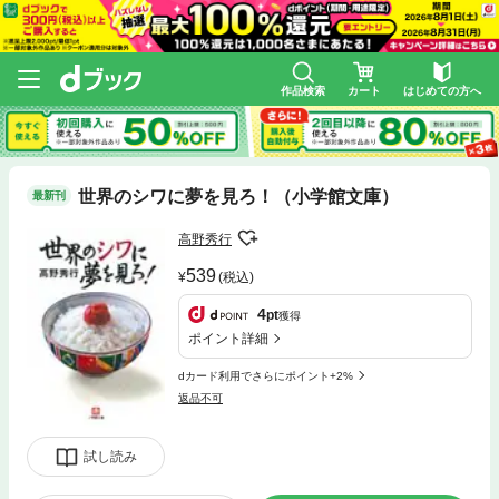
作品検索
カート
はじめての方へ
世界のシワに夢を見ろ！（小学館文庫）
最新刊
高野秀行
539
(税込)
4
pt
獲得
ポイント詳細
dカード利用でさらにポイント+2%
返品不可
試し読み