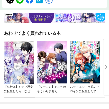
あわせてよく買われている本
【単行本】おデブ悪女
【タテヨミ】あなたは
バッドエンド目前のヒ
【タ
に転生したら、なぜか
もういりません
ロインに転生した私、
リ〜
ラスボス王子様に執着
今世では恋愛するつも
されています
りがチートな兄が離し
てくれません！？@C
OMIC