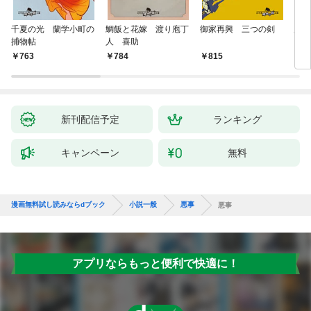
千夏の光 蘭学小町の
鯛飯と花嫁 渡り庖丁
御家再興 三つの剣
蟲祓
捕物帖
人 喜助
763
784
815
7
新刊配信予定
ランキング
キャンペーン
無料
漫画無料試し読みならdブック
小説一般
悪事
悪事
アプリならもっと便利で快適に！