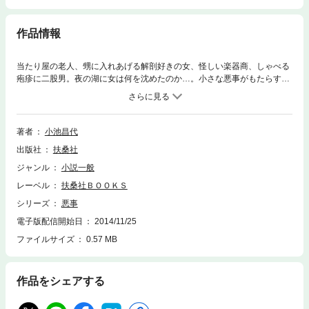
作品情報
当たり屋の老人、甥に入れあげる解剖好きの女、怪しい楽器商、しゃべる
疱疹に二股男。夜の湖に女は何を沈めたのか…。小さな悪事がもたらす運
命の変調を鮮やかに描く連作短編集。
著者
小池昌代
出版社
扶桑社
ジャンル
小説一般
レーベル
扶桑社ＢＯＯＫＳ
シリーズ
悪事
電子版配信開始日
2014/11/25
ファイルサイズ
0.57 MB
作品をシェアする