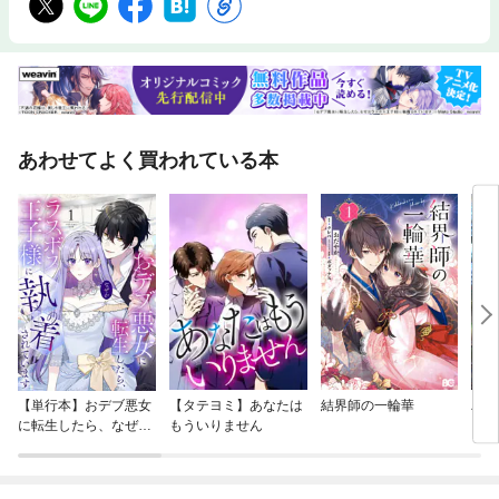
あわせてよく買われている本
【単行本】おデブ悪女
【タテヨミ】あなたは
結界師の一輪華
バッ
に転生したら、なぜか
もういりません
ロイ
ラスボス王子様に執着
今世
されています
りが
てく