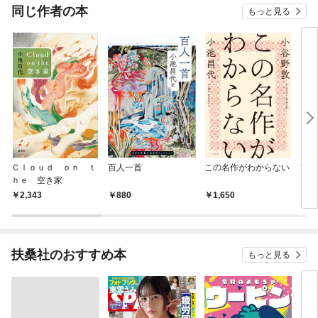
OMI
同じ作者の本
もっと見る
Ｃｌｏｕｄ ｏｎ ｔ
百人一首
この名作がわからない
吉野
ｈｅ 空き家
2,343
880
1,650
8
扶桑社のおすすめ本
もっと見る