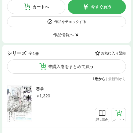
カートへ
今すぐ買う
作品をチェックする
作品情報へ
シリーズ
全1冊
お気に入り登録
未購入巻をまとめて買う
1巻から
|
最新刊から
悪事
1,320
試し読み
カートへ