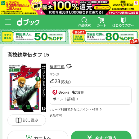
作品検索
カート
はじめての方へ
高校鉄拳伝タフ 15
猿渡哲也
マンガ
528
(税込)
4
pt
獲得
ポイント詳細
dカード利用でさらにポイント+2%
返品不可
試し読み
カートへ
今すぐ買う