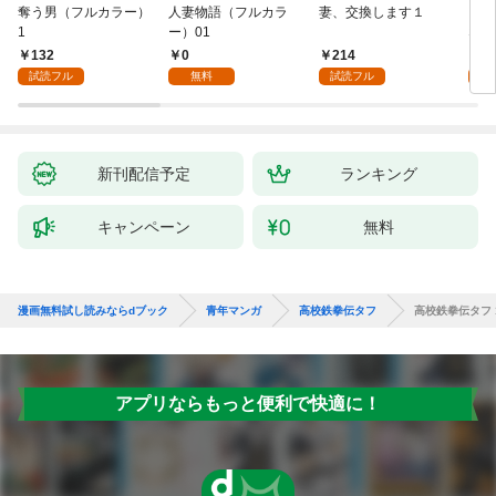
奪う男（フルカラー）
人妻物語（フルカラ
妻、交換します１
ごめ
1
ー）01
ない
132
0
214
1
試読フル
無料
試読フル
試
新刊配信予定
ランキング
キャンペーン
無料
漫画無料試し読みならdブック
青年マンガ
高校鉄拳伝タフ
高校鉄拳伝タフ 
アプリならもっと便利で快適に！