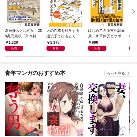
為替介入とは何か 20
犬の性格を科学する
はじめての漢方相談薬
大江
0兆円規模「外為特
遺伝子でひもとく「最
局 水草体質とサボテ
学と
会」が生まれた謎
良の友」の進化
ン体質
から
1,320
1,375
990
1,
新着
新着
新着
青年マンガのおすすめ本
もっと見る