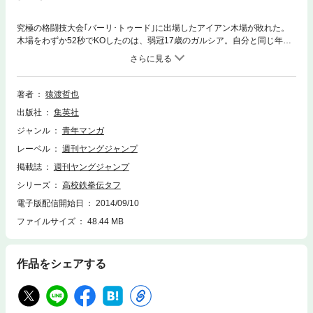
究極の格闘技大会｢バーリ･トゥード｣に出場したアイアン木場が敗れた。
木場をわずか52秒でKOしたのは、弱冠17歳のガルシア。自分と同じ年の
ガルシアと戦う事に激しい闘志を燃やすキー坊は、武者修行のため神戸か
ら東京へ!
著者
猿渡哲也
出版社
集英社
ジャンル
青年マンガ
レーベル
週刊ヤングジャンプ
掲載誌
週刊ヤングジャンプ
シリーズ
高校鉄拳伝タフ
電子版配信開始日
2014/09/10
ファイルサイズ
48.44 MB
作品をシェアする