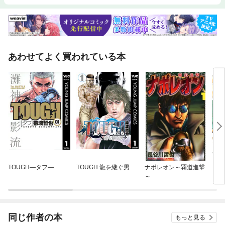
あわせてよく買われている本
TOUGH—タフ—
TOUGH 龍を継ぐ男
ナポレオン～覇道進撃
アイ
～
同じ作者の本
もっと見る