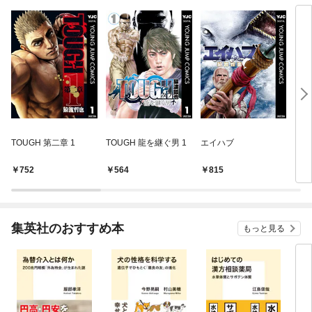
TOUGH 第二章 1
TOUGH 龍を継ぐ男 1
エイハブ
ドッ
（１
752
564
815
6
集英社のおすすめ本
もっと見る