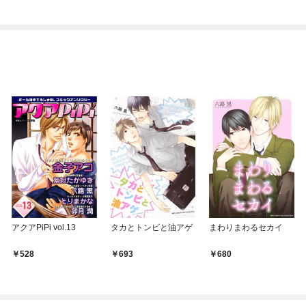
りがチートな兄が離し
俺が異世界暮らしを始
てくれません！？@C
めたら～ THE COMIC
OMIC
アクアPiPi vol.13
タカとトンビと油アゲ
まわりまわるセカイ
528
693
680