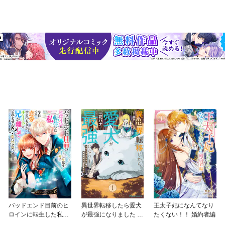
バッドエンド目前のヒ
異世界転移したら愛犬
王太子妃になんてなり
ロインに転生した私、
が最強になりました ～
たくない！！ 婚約者編
今世では恋愛するつも
シルバーフェンリルと