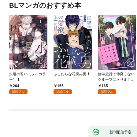
BLマンガのおすすめ本
永遠の誓い（フルカラ
ふしだらな花摘み男 1
修学旅行で仲良くない
ー） 1
グループに入りました
【単話版】1巻
264
165
165
試読フル
試読フル
試読フル
新刊配信予定