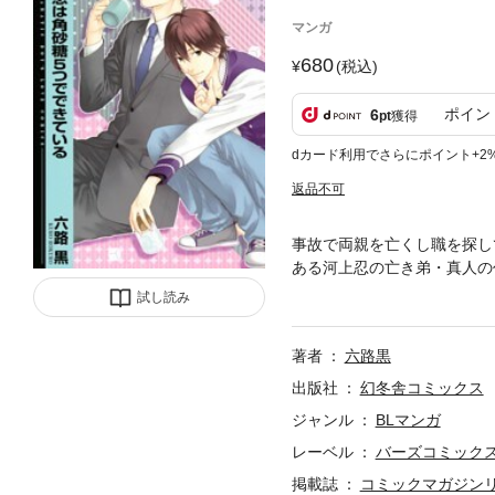
マンガ
680
(税込)
ポイン
6
pt
獲得
dカード利用でさらにポイント+2
返品不可
事故で両親を亡くし職を探し
ある河上忍の亡き弟・真人の
で駄目な忍の世話を焼くうち
試し読み
著者
六路黒
出版社
幻冬舎コミックス
ジャンル
BLマンガ
レーベル
バーズコミック
掲載誌
コミックマガジン