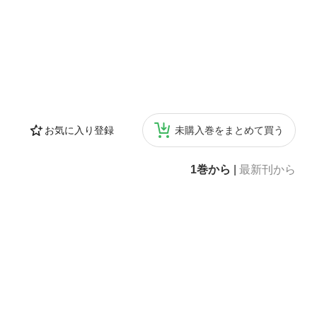
お気に入り登録
未購入巻をまとめて買う
1巻から
|
最新刊から