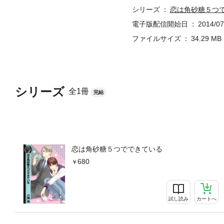
シリーズ
恋は角砂糖５つ
電子版配信開始日
2014/07
ファイルサイズ
34.29 MB
シリーズ
全1冊
完結
恋は角砂糖５つでできている
680
試し読み
カートへ