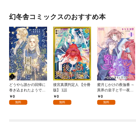
幻冬舎コミックスのおすすめ本
どうやら誰かの回帰に
後宮真贋判定人 【分冊
蜜月じかけの夜伽番 ～
巻き込まれたようです
版】 1話
異界の皇子と千一夜～
【分冊版】 1話
【分冊版】 1話
0
0
0
無料
無料
無料