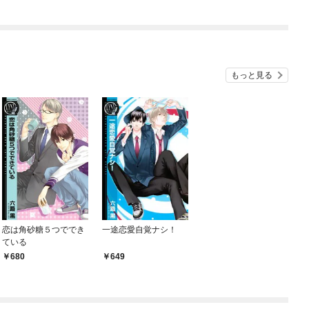
もっと見る
恋は角砂糖５つででき
一途恋愛自覚ナシ！
ている
680
649