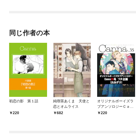
されています
同じ作者の本
初恋の影 第１話
純喫茶あくま 天使と
オリジナルボーイズラ
恋とオムライス
ブアンソロジーＣａｎ
ｎａ ３５号プチ企画
220
682
220
【おあずけ】