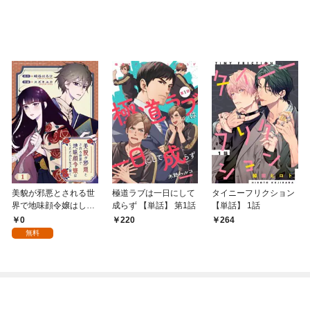
美貌が邪悪とされる世
極道ラブは一日にして
タイニーフリクション
界で地味顔令嬢はした
成らず 【単話】 第1話
【単話】 1話
たかに生き抜く 【分冊
0
220
264
版】 1話
無料