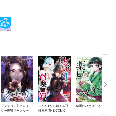
【タテヨミ】クロユ
レベル1から始まる召
薬屋のひとりごと
リ〜復讐サークル〜
喚無双 THE COMIC