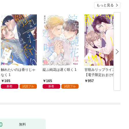
もっと見る
触れたいのは香りじゃ
綻ぶ純花は遅く咲く 1
甘咬みリップライン
F
なく 1
【電子限定おまけ付
き】
165
165
957
新着
試読フル
新着
試読フル
無料