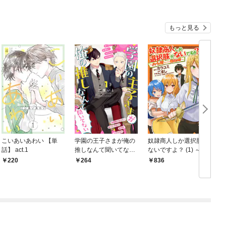
もっと見る
こいあいあわい 【単
学園の王子さまが俺の
奴隷商人しか選択肢が
話】 act.1
推しなんて聞いてない
ないですよ？ (1) ～ハ
(1
【単話】 1話
ーレム？なにそれおい
220
264
836
しいの？～