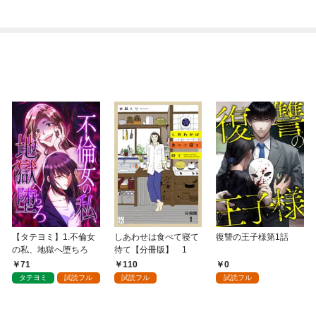
ハーレム戦記（コミッ
ク） 1
【タテヨミ】1.不倫女
しあわせは食べて寝て
復讐の王子様第1話
の私、地獄へ堕ちろ
待て【分冊版】 1
71
110
0
タテヨミ
試読フル
試読フル
試読フル