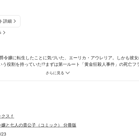
ト詳細
%
爵令嬢に転生したことに気づいた、エーリカ・アウレリア。しかも彼女
という役割を持っていた!?まずは第一ルート「黄金狂殺人事件」の死亡フ
あるクラウスとアンに対面したエーリカだったが――。「小説家になろ
イズ！
ックスｆ
令嬢と七人の貴公子（コミック） 分冊版
/23