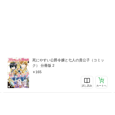
死にやすい公爵令嬢と七人の貴公子（コミッ
ク） 分冊版 2
165
試し読み
カートへ