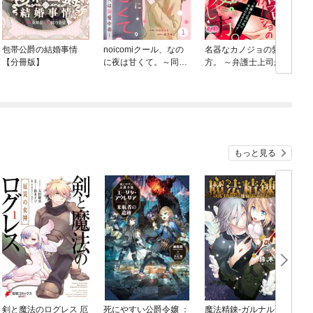
包帯公爵の結婚事情
noicomiクール、なの
名器なカノジョの愛し
【分冊版】
に夜は甘くて。～同居
方。 ～弁護士上司が私
人は溺愛中毒～
に本気になるそうです
～
もっと見る
剣と魔法のログレス 厄
死にやすい公爵令嬢 ：
魔法精錬-ガルナルージ
M