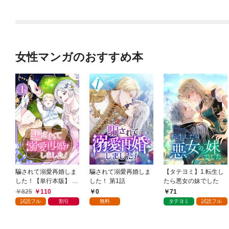
ミック） 1
（コミック） 1
女性マンガのおすすめ本
騙されて溺愛再婚しま
騙されて溺愛再婚しま
【タテヨミ】1.転生し
した！【単行本版】 1
した！ 第1話
たら悪女の妹でした
巻
825
110
0
71
試読フル
割引
無料
タテヨミ
試読フル