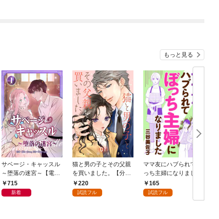
育てて辺境を開拓～
ク） 1
ミック） 分冊版 1
（コミック） 1
ク
もっと見る
サベージ・キャッスル
猫と男の子とその父親
ママ友にハブられてぼ
～堕落の迷宮～【電子
を買いました。【分冊
っち主婦になりました
単行本版】 第1巻
版】 1
【分冊版】 1
1
715
220
165
新着
試読フル
試読フル