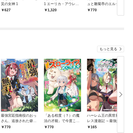
災の女神 1
1 エーリカ・アウレリ
ュと雛菊亭のエルッカ-
アと来航者の遺跡
(1)
627
1,320
770
もっと見る
最強宮廷指南役のおっ
「ある程度（？）の魔
ハーレム王の異世界プ
さん、追放された僻地
法の才能」で今度こそ
レス漫遊記 ～最強無双
で無双する～幻となっ
異世界でスローライフ
のおじさんはあらゆる
770
770
165
￥
た種族の美少女たちを
をおくります（コミッ
種族を嫁にする～（コ