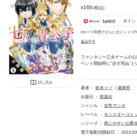
165
(税込)
ポイン
1
pt
獲得
dカード利用でさらにポイント+2
返品不可
ファンタジー乙女ゲームの公
ベント開始時に“必ず死ぬ”
め、魔法使いの貴族の子息で
ファンタジー待望のコミカラ
試し読み
著者
鈴木イゾ
瀬尾照
出版社
双葉社
ジャンル
女性マンガ
レーベル
モンスターコミ
シリーズ
死にやすい公爵
電子版配信開始日
2022/10