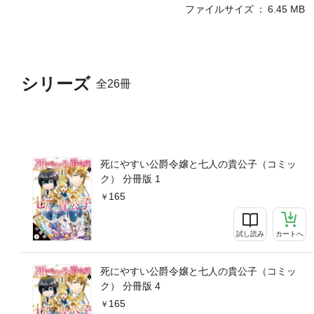
ファイルサイズ
6.45 MB
シリーズ
全26冊
死にやすい公爵令嬢と七人の貴公子（コミッ
ク） 分冊版 1
165
試し読み
カートへ
死にやすい公爵令嬢と七人の貴公子（コミッ
ク） 分冊版 4
165