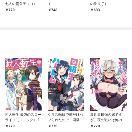
七人の貴公子（コミッ
１
の香り (1)
ク） 1
770
748
693
村人転生 最強のスロー
クラス転移で俺だけハ
異世界最強の嫁です
ライフ（コミック） 1
ブられたので、同級生
が、夜の戦いは俺の方
ハーレム作ることにし
が強いようです 知略
770
770
770
た（コミック） 1
を活かして成り上がる