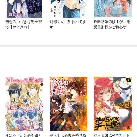
初恋のつづきは男子寮
阿部くんに狙われてま
政略結婚のはずが、溺
で【マイクロ】
す
愛旦那様がご執心すぎ
て離婚を許してくれま
せん【分冊版】
死にやすい公爵令嬢と
平兵士は過去を夢見る
神さまSHOPでチート