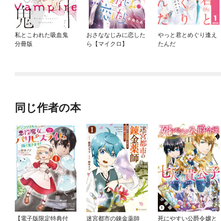
私とこわれた吸血鬼
おさななじみに恋した
やっと君とめぐり逢え
分冊版
ら【マイクロ】
たんだ
同じ作者の本
【電子版限定特典付
迷宮都市の錬金薬師
死にやすい公爵令嬢と