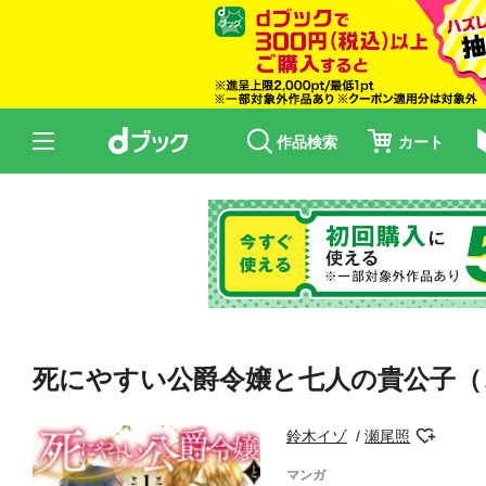
作品検索
カート
死にやすい公爵令嬢と七人の貴公子（コ
鈴木イゾ
瀬尾照
マンガ