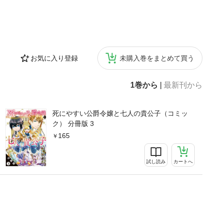
お気に入り登録
未購入巻をまとめて買う
1巻から
|
最新刊から
死にやすい公爵令嬢と七人の貴公子（コミッ
ク） 分冊版 3
165
試し読み
カートへ