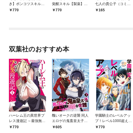
き】ポンコツスキルし
覚醒スキル【製薬】で
七人の貴公子（コミッ
か使えない悪役魔女だ
今度こそ幸せに暮らし
ク） 分冊版 1
770
770
165
けど、テイムしたパリ
ます！１
ピなスライムたちと強
く生きます！1
双葉社のおすすめ本
ハーレム王の異世界プ
醜いオークの逆襲 同人
学園騎士のレベルアッ
レス漫遊記 ～最強無双
エロゲの鬼畜皇太子に
プ！レベル1000超えの
のおじさんはあらゆる
転生した喪男の受難
転生者、落ちこぼれク
770
605
770
種族を嫁にする～（コ
（コミック） 1
ラスに入学。そして、