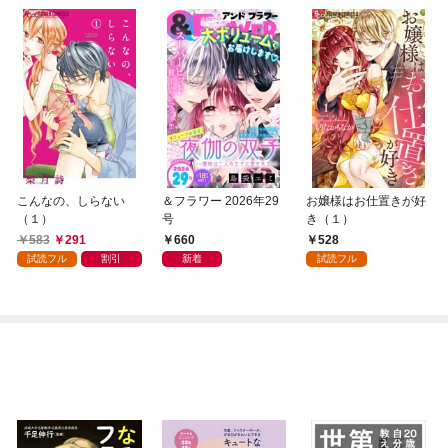
こんなの、しらない
＆フラワー 2026年29
お嬢様はお仕置きが好
（１）
号
き（１）
583
291
660
528
試読フル
割引
新着
試読フル