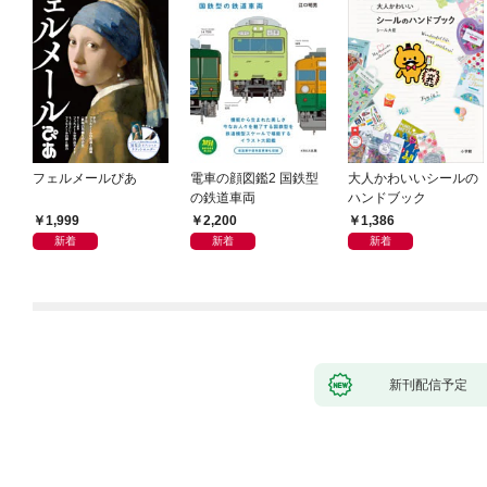
フェルメールぴあ
電車の顔図鑑2 国鉄型
大人かわいいシールの
の鉄道車両
ハンドブック
1,999
2,200
1,386
新着
新着
新着
新刊配信予定