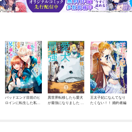
バッドエンド目前のヒ
異世界転移したら愛犬
王太子妃になんてなり
ロインに転生した私、
が最強になりました ～
たくない！！ 婚約者編
今世では恋愛するつも
シルバーフェンリルと
りがチートな兄が離し
俺が異世界暮らしを始
てくれません！？@C
めたら～ THE COMIC
OMIC