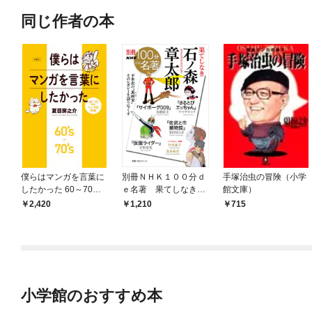
同じ作者の本
僕らはマンガを言葉に
別冊ＮＨＫ１００分ｄ
手塚治虫の冒険（小学
したかった 60～70年
ｅ名著 果てしなき
館文庫）
代マンガ史私論
石ノ森章太郎
2,420
1,210
715
小学館のおすすめ本