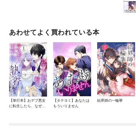
あわせてよく買われている本
【単行本】おデブ悪女
【タテヨミ】あなたは
結界師の一輪華
に転生したら、なぜか
もういりません
ラスボス王子様に執着
されています