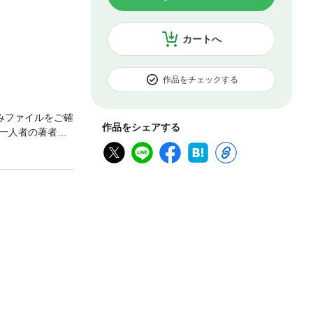
カートへ
作品をチェックする
みファイルをご確
作品をシェアする
一人者の著者に
成立したか。手
材に、意欲的に
かす。図版も多
ることはできませ
確認ください。