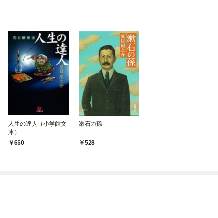
人生の達人（小学館文
漱石の孫
庫）
660
528