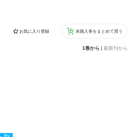
お気に入り登録
未購入巻をまとめて買う
1巻から
|
最新刊から