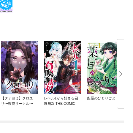
【タテヨミ】クロユ
レベル1から始まる召
薬屋のひとりごと
リ〜復讐サークル〜
喚無双 THE COMIC