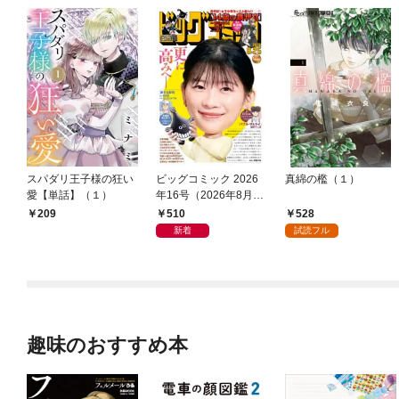
スパダリ王子様の狂い
ビッグコミック 2026
真綿の檻（１）
愛【単話】（１）
年16号（2026年8月7
日発売）
510
528
209
新着
試読フル
趣味のおすすめ本