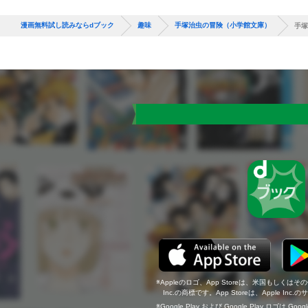
漫画無料試し読みならdブック
趣味
手塚治虫の冒険（小学館文庫）
手塚
Appleのロゴ、App Storeは、米国もしくはそ
Inc.の商標です。App Storeは、Apple In
Google Play および Google Play ロゴは Go