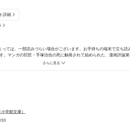
ト詳細
%
よっては、一部読みづらい場合がございます。お手持ちの端末で立ち読
す。マンガの巨匠・手塚治虫の死に触発されて始められた、漫画評論第
考察。日本のマンガはなぜ隆盛したか。マンガの「表現」はどのように
格的な「戦後マンガ史」。手塚治虫作品の「線」と「コマ」の表現を題
すめ、戦後マンガの表現がどのように展開してきたかを徹底的に解き明
籍のページを画像にした電子書籍です。文字サイズだけを拡大・縮小す
。 試し読みファイルにより、ご購入前にお手持ちの端末での表示をご
（小学館文庫）
/10