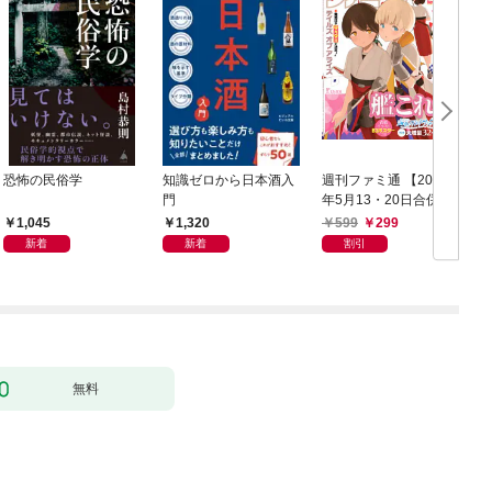
恐怖の民俗学
知識ゼロから日本酒入
週刊ファミ通 【2021
門
年5月13・20日合併
鑑
号】
1,045
1,320
599
299
新着
新着
割引
無料