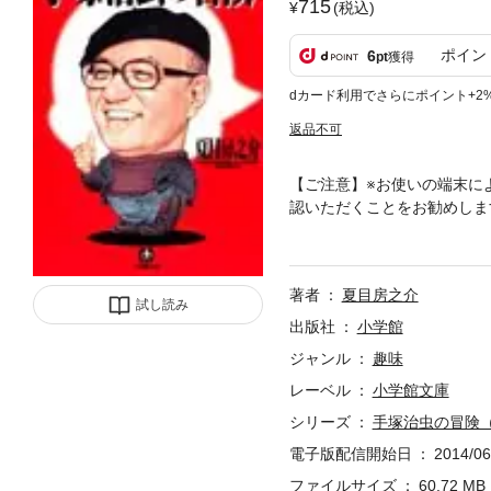
715
(税込)
ポイン
6
pt
獲得
dカード利用でさらにポイント+2
返品不可
【ご注意】※お使いの端末に
認いただくことをお勧めしま
よる戦後マンガ史の徹底的な
塚作品を軸にたどる、初の本
同時代作品との比較研究をす
著者
夏目房之介
数収録！※この商品は紙の書
試し読み
んので、予めご了承ください
出版社
小学館
ジャンル
趣味
レーベル
小学館文庫
シリーズ
手塚治虫の冒険
電子版配信開始日
2014/06
ファイルサイズ
60.72 MB