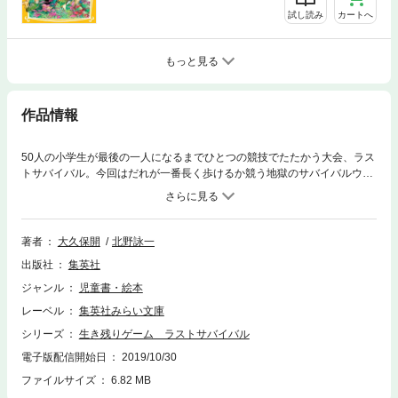
試し読み
カートへ
もっと見る
作品情報
50人の小学生が最後の一人になるまでひとつの競技でたたかう大会、ラス
トサバイバル。今回はだれが一番長く歩けるか競う地獄のサバイバルウォ
ーク。「最後まで残った優勝者はなんでも願いごとがかなう」という。小
６の桜井リクは事故にあった妹のために大会で優勝をめざすが、リクは妹
を助けられるか…!? おどろきのラストを見逃すな!!
著者
大久保開
北野詠一
出版社
集英社
ジャンル
児童書・絵本
レーベル
集英社みらい文庫
シリーズ
生き残りゲーム ラストサバイバル
電子版配信開始日
2019/10/30
ファイルサイズ
6.82 MB