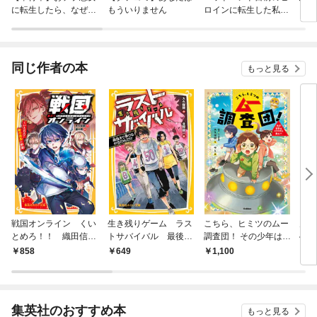
に転生したら、なぜか
もういりません
ロインに転生した私、
ラスボス王子様に執着
今世では恋愛するつも
されています
りがチートな兄が離し
てくれません！？@C
OMIC
同じ作者の本
もっと見る
戦国オンライン くい
生き残りゲーム ラス
こちら、ヒミツのムー
月刊
とめろ！！ 織田信長
トサバイバル 最後ま
調査団！ その少年はU
4年
の野望
で歩けるのはだれ
FOから来た！？
27
858
649
1,100
7
だ！？
集英社のおすすめ本
もっと見る