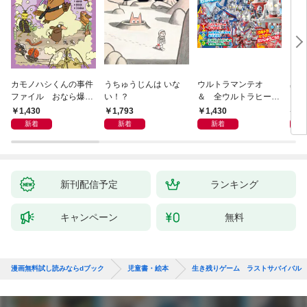
カモノハシくんの事件
うちゅうじんは いな
ウルトラマンテオ
星の
ファイル おなら爆
い！？
＆ 全ウルトラヒーロ
いグ
弾！ 危機イッパツ編
ー大集合 あそべるず
1,430
1,793
1,430
7
かん
新着
新着
新着
新刊配信予定
ランキング
キャンペーン
無料
漫画無料試し読みならdブック
児童書・絵本
生き残りゲーム ラストサバイバル