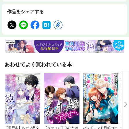
作品をシェアする
あわせてよく買われている本
【単行本】おデブ悪女
【タテヨミ】あなたは
バッドエンド目前のヒ
結界