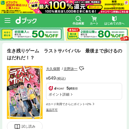
作品検索
カート
はじめての方へ
生き残りゲーム ラストサバイバル 最後まで歩けるの
はだれだ！？
大久保開
北野詠一
649
(税込)
5
pt
獲得
ポイント詳細
dカード利用でさらにポイント+2%
返品不可
試し読み