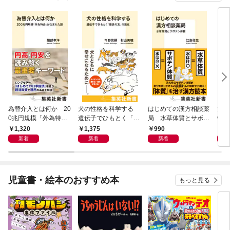
為替介入とは何か 20
犬の性格を科学する
はじめての漢方相談薬
大江
0兆円規模「外為特
遺伝子でひもとく「最
局 水草体質とサボテ
学と
会」が生まれた謎
良の友」の進化
ン体質
から
1,320
1,375
990
1,
新着
新着
新着
児童書・絵本のおすすめ本
もっと見る