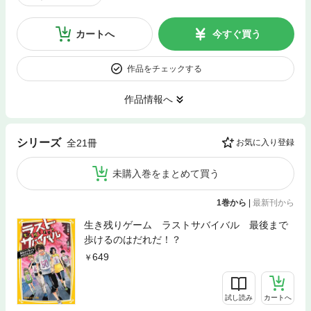
カートへ
今すぐ買う
作品をチェックする
作品情報へ
シリーズ
全21冊
お気に入り登録
未購入巻をまとめて買う
1巻から
|
最新刊から
生き残りゲーム ラストサバイバル 最後まで
歩けるのはだれだ！？
649
試し読み
カートへ