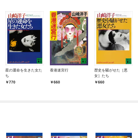
星の運命を生きた女た
香港迷宮行
歴史を騒がせた［悪
ち
女］たち
770
660
660