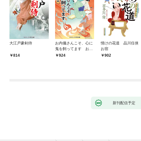
大江戸豪剣侍
お内儀さんこそ、心に
情けの花道 品川任侠
鬼を飼ってます おけ
お宿
いの戯作手帖
814
924
902
新刊配信予定