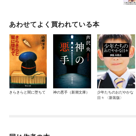
あわせてよく買われている本
きらきらと闇に堕ちて
神の悪手（新潮文庫）
少年たちのおだやかな
日々 〈新装版〉