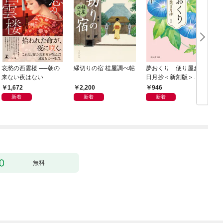
哀愁の西雲楼 ──朝の
縁切りの宿 桂屋調べ帖
夢おくり 便り屋お葉
来ない夜はない
日月抄＜新刻版＞
［1］
1,672
2,200
946
新着
新着
新着
無料