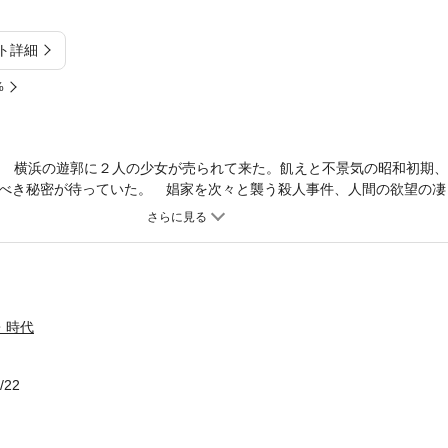
ト詳細
%
品 横浜の遊郭に２人の少女が売られて来た。飢えと不景気の昭和初期
べき秘密が待っていた。 娼家を次々と襲う殺人事件、人間の欲望の凄
線、意表をつく結末で余すところなく描かれる、江戸川乱歩賞受賞の傑
1947年、京都府宮津市生まれ。コピーライター、児童読物作家、脚本家
宮』で受賞し、作家デビュー。横浜を描く作家として名高い。現在は、
なども手がける。2010年、NHK主催の地域放送文化賞を受賞。
・時代
/22