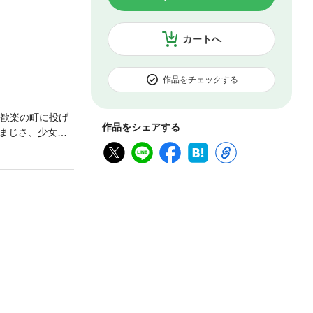
カートへ
作品をチェックする
、歓楽の町に投げ
作品をシェアする
まじさ、少女の
作推理長編。●山
などを経て第32
小説だけでな