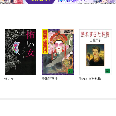
怖い女
香港迷宮行
熟れすぎた林檎