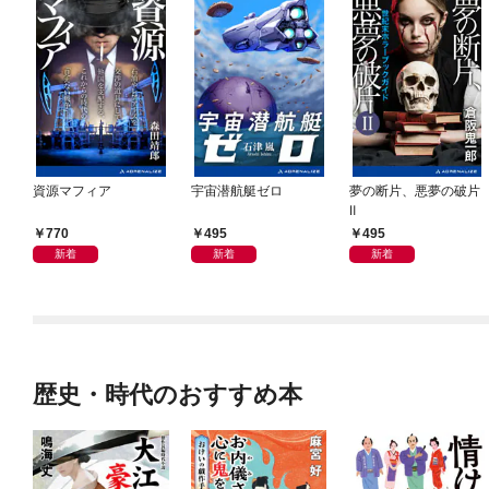
資源マフィア
宇宙潜航艇ゼロ
夢の断片、悪夢の破片
Ⅱ
770
495
495
新着
新着
新着
歴史・時代のおすすめ本