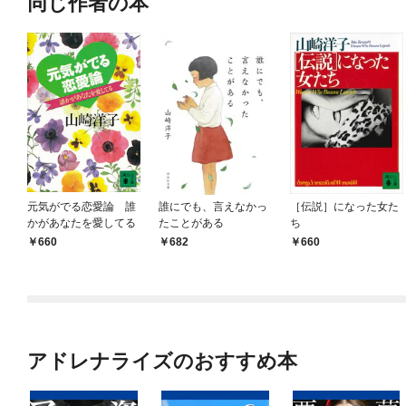
同じ作者の本
元気がでる恋愛論 誰
誰にでも、言えなかっ
［伝説］になった女た
かがあなたを愛してる
たことがある
ち
660
682
660
アドレナライズのおすすめ本