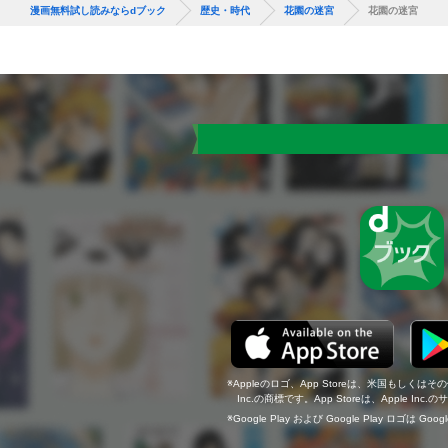
漫画無料試し読みならdブック
歴史・時代
花園の迷宮
花園の迷宮
Appleのロゴ、App Storeは、米国もしくはそ
Inc.の商標です。App Storeは、Apple In
Google Play および Google Play ロゴは Go