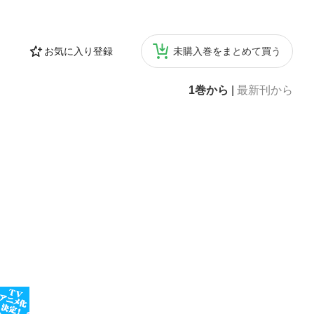
お気に入り登録
未購入巻をまとめて買う
1巻から
|
最新刊から