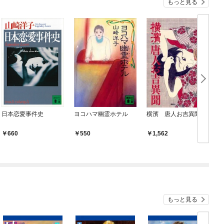
もっと見る
日本恋愛事件史
ヨコハマ幽霊ホテル
横濱 唐人お吉異聞
660
550
1,562
もっと見る