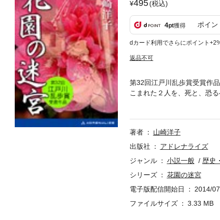
495
(税込)
ポイン
4
pt
獲得
dカード利用でさらにポイント+2
返品不可
第32回江戸川乱歩賞受賞作
こまれた２人を、死と、恐る
けなげさが、巧みな展開と伏
崎洋子（やまざき・ようこ）
回江戸川乱歩賞を『花園の迷
著者
山崎洋子
く、ノンフィクション、戯曲
出版社
アドレナライズ
ジャンル
小説一般
歴史
シリーズ
花園の迷宮
電子版配信開始日
2014/07
ファイルサイズ
3.33 MB