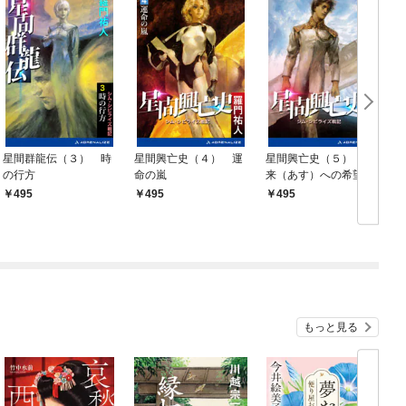
星間群龍伝（３） 時
星間興亡史（４） 運
星間興亡史（５） 未
の行方
命の嵐
来（あす）への希望
495
495
495
もっと見る