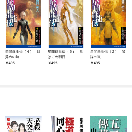
星間群龍伝（４） 目
星間群龍伝（５） 見
星間群龍伝（２） 策
覚めの時
はてぬ明日
謀の嵐
495
495
495