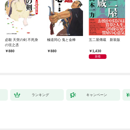
必殺 天突の剣 不死身
極道同心 鬼と金棒
五二屋傳蔵 新装版
の弦之丞
1,430
880
880
新着
ランキング
キャンペーン