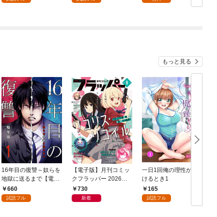
もっと見る
16年目の復讐～奴らを
【電子版】月刊コミッ
一日1回俺の理性が負
地獄に送るまで【電子
クフラッパー 2026年9
けるとき1
か
単行本版】１
月号
660
730
165
試読フル
新着
試読フル