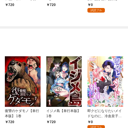
無双 ～買ったモノを
に迫られ中第1話
0
720
720
超強化して最強パーテ
試読フル
ィー目指します～【単
行本版】 1巻
復讐のケダモノ【単行
イジメ島【単行本版】
即クビになりたいメイ
本版】 1巻
1巻
ドなのに、冷血皇子に
執着されています第1
0
720
720
話
試読フル