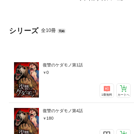
シリーズ
全10冊
完結
復讐のケダモノ第1話
0
1冊無料
カートへ
復讐のケダモノ第4話
180