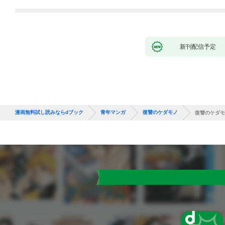
新刊配信予定
漫画無料試し読みならdブック
青年マンガ
復讐のケダモノ
復讐のケダモ