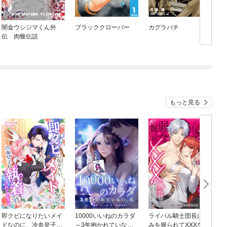
闇金ウシジマくん外
ブラッククローバー
カグラバチ
伝 肉蝮伝説
もっと見る
即クビになりたいメイ
10000いいねのカラダ
ライバル騎士団長に弱
ドなのに、冷血皇子に
～3年抱かれていな
みを握られてXXXな勝