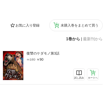
お気に入り登録
未購入巻をまとめて買う
1巻から
|
最新刊から
復讐のケダモノ第3話
180
90
試し読み
カートへ