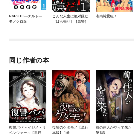
NARUTO—ナルト—
こんな人生は絶対嫌だ
湘南純愛組！
モノクロ版
［ばら売り］［黒蜜］
同じ作者の本
復讐パパ ～イジメ・リ
復讐のケダモノ【単行
前の住人がやって来た
ベンジャー～【単行本
本版】 1巻
第1話