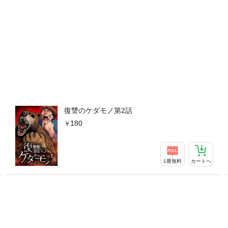
復讐のケダモノ第2話
180
1冊無料
カートへ