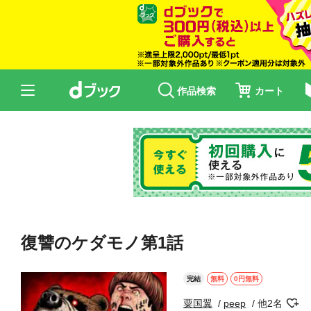
作品検索
カート
復讐のケダモノ第1話
完結
無料
0円無料
粟国翼
peep
他2名