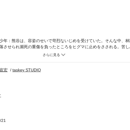
少年：熊谷は、容姿のせいで苛烈ないじめを受けていた。そんな中、林
落させられ瀕死の重傷を負ったところをヒグマに止めをさされる。苦し
自分を喰ったヒグマの仔に転生していた。熊として独り立ちした熊谷は
現れたいじめっ子らによって愛する子熊を殺され復讐を決意する。
宣宏
taskey STUDIO
ク
/21