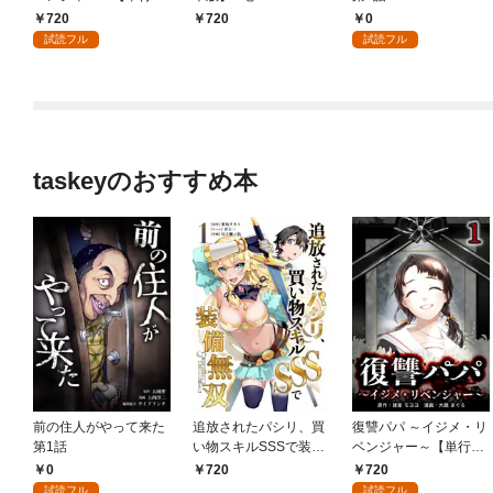
版】 1巻
720
0
720
試読フル
試読フル
taskeyのおすすめ本
前の住人がやって来た
追放されたパシリ、買
復讐パパ ～イジメ・リ
第1話
い物スキルSSSで装備
ベンジャー～【単行本
無双 ～買ったモノを
版】 1巻
0
720
720
超強化して最強パーテ
試読フル
試読フル