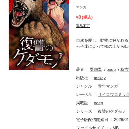
マンガ
0
(税込)
返品不可
自然を愛し、動物に好かれる
っ子達によって橋の上から転
た熊谷だったが、目覚めると
穏やかな日々を送るが、再び
著者
粟国翼
peep
秋吉
出版社
taskey
ジャンル
青年マンガ
レーベル
サイコワコミッ
掲載誌
peep
シリーズ
復讐のケダモノ
電子版配信開始日
2026/01
ファイルサイズ
- MB