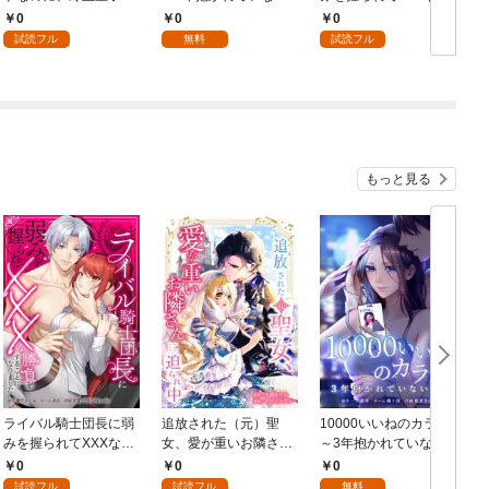
執着されています第1
い、私～第1話
負をすることになりま
0
0
0
話
した第1話
試読フル
無料
試読フル
もっと見る
ライバル騎士団長に弱
追放された（元）聖
10000いいねのカラダ
みを握られてXXXな勝
女、愛が重いお隣さん
～3年抱かれていな
負をすることになりま
に迫られ中第1話
い、私～第1話
0
0
0
した第1話
試読フル
試読フル
無料