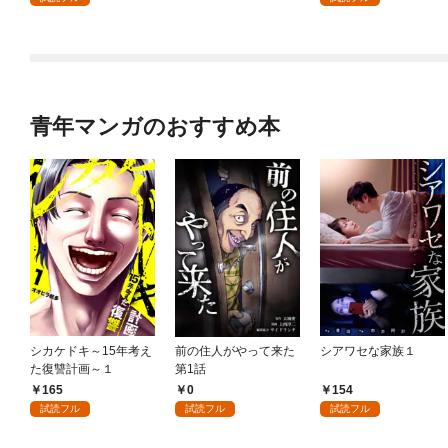
ィー目指します～【単
行本版】 1巻
青年マンガのおすすめ本
シカケドキ～15年考え
前の住人がやって来た
シアワセな家族１
た復讐計画～１
第1話
165
0
154
試読フル
試読フル
試読フル