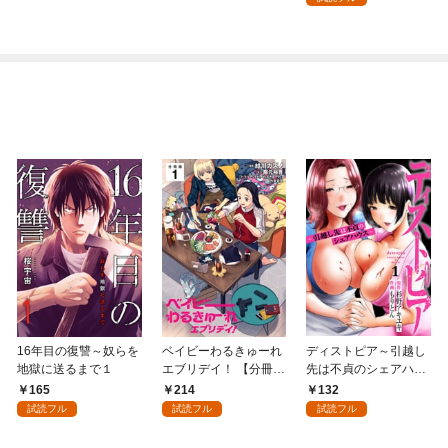
16年目の復讐～奴らを
ベイビーわるきゅーれ
ディストピア～引越し
地獄に送るまで１
エブリデイ！ 【分冊
先は不貞のシェアハウ
版】 1
ス～１
165
214
132
試読フル
試読フル
試読フル