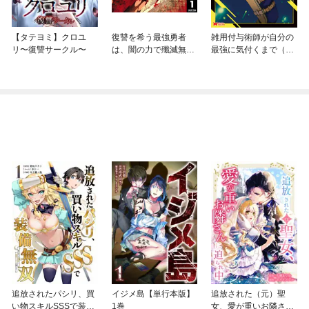
【タテヨミ】クロユ
復讐を希う最強勇者
雑用付与術師が自分の
リ〜復讐サークル〜
は、闇の力で殲滅無双
最強に気付くまで（コ
する
ミック）
追放されたパシリ、買
イジメ島【単行本版】
追放された（元）聖
い物スキルSSSで装備
1巻
女、愛が重いお隣さん