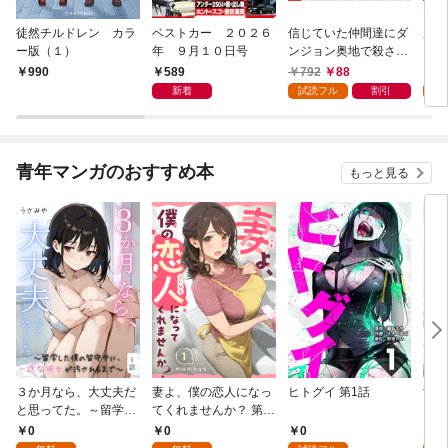
徒然チルドレン カラ
ベストカー ２０２６
信じていた仲間達にダ
魔女
ー版（１）
年 ９月１０日号
ンジョン奥地で殺され
かけたがギフト『無限
589
792
88
7
990
ガチャ』でレベル９９
新着
試読フル
割引
試
９９の仲間達を手に入
れて元パーティーメン
バーと世界に復讐＆
『ざまぁ！』します！
青年マンガのおすすめ本
もっと見る
（１）
３か月なら、大丈夫だ
妻よ、僕の恋人になっ
ヒトグイ 第1話
世界
と思ってた。～留学し
てくれませんか？ 第1
レベ
た僕の留守中に、一途
話
0
0
0
0
な彼女が汚されるまで