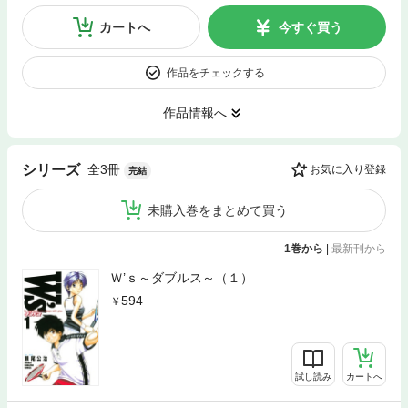
カートへ
今すぐ買う
作品をチェックする
作品情報へ
全3冊
シリーズ
お気に入り登録
完結
未購入巻をまとめて買う
1巻から
|
最新刊から
Ｗ’ｓ～ダブルス～（１）
594
試し読み
カートへ