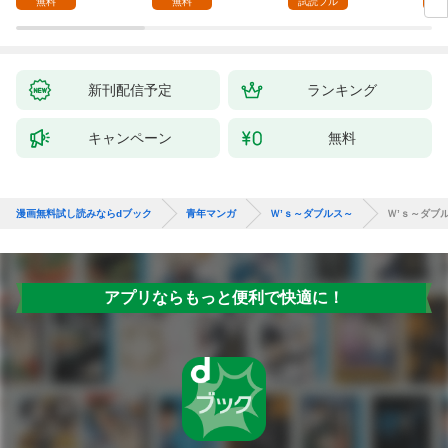
無料
無料
試読フル
～ 1話
新刊配信予定
ランキング
キャンペーン
無料
漫画無料試し読みならdブック
青年マンガ
Ｗ’ｓ～ダブルス～
Ｗ’ｓ～ダブ
アプリならもっと便利で快適に！