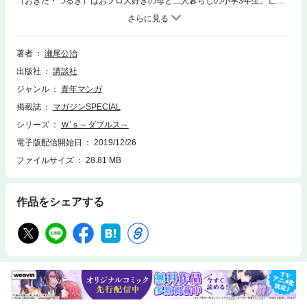
（おきた・つるぎ）はおフロ大好きの母と二人暮らしの小学3年生。亡き
父のウィンブルドン決勝でのビデオを見て、テニスに強く憧れる。同じ小
学校の5年生、真田霞（さなだ・かすみ）の誘いで初めてラケットを握っ
た剣。父のテニスへの熱い情熱は彼に受けつがれているのか？
著者
瀬尾公治
出版社
講談社
ジャンル
青年マンガ
掲載誌
マガジンSPECIAL
シリーズ
Ｗ’ｓ～ダブルス～
電子版配信開始日
2019/12/26
ファイルサイズ
28.81 MB
作品をシェアする