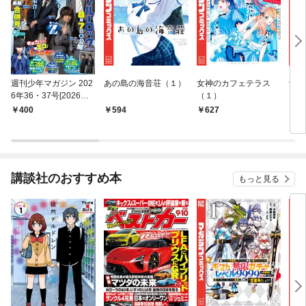
週刊少年マガジン 202
あの島の海音荘（１）
女神のカフェテラス
女神
6年36・37号[2026年8
（１）
（１
月5日発売]
ット
400
594
627
1,
ー『
装版
講談社のおすすめ本
もっと見る