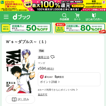
作品検索
カート
はじめての方へ
Ｗ’ｓ～ダブルス～（１）
完結
瀬尾公治
マンガ
594
(税込)
5
pt
獲得
ポイント詳細
dカード利用でさらにポイント+2%
返品不可
試し読み