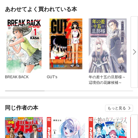
あわせてよく買われている本
BREAK BACK
GUT’s
年の差十五の旦那様～
ＣＲ
辺境伯の花嫁候補～
同じ作者の本
もっと見る