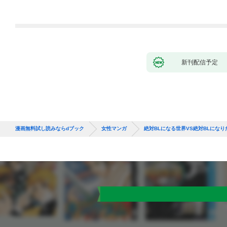
新刊配信予定
漫画無料試し読みならdブック
女性マンガ
絶対BLになる世界VS絶対BLにな