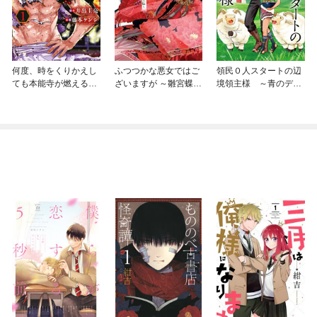
何度、時をくりかえし
ふつつかな悪女ではご
領民０人スタートの辺
ても本能寺が燃えるん
ざいますが ～雛宮蝶鼠
境領主様 ～青のディ
じゃが！？
とりかえ伝～
アスと蒼角の乙女～