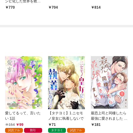
ンビ化した世界を救え
る 1巻
770
704
814
愛してるって、言いた
【タテヨミ】1.ニセモ
最恐上司と同棲したら
い 1話
ノ皇女に執着しないで
最強に愛されました 1
巻
154
99
71
181
試読フル
割引
タテヨミ
試読フル