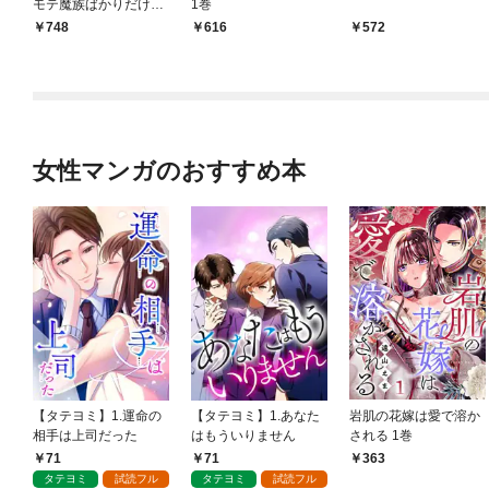
モテ魔族ばかりだけ
1巻
ど、ホワイトな職場で
748
616
572
す〜 1巻
女性マンガのおすすめ本
【タテヨミ】1.運命の
【タテヨミ】1.あなた
岩肌の花嫁は愛で溶か
相手は上司だった
はもういりません
される 1巻
71
71
363
タテヨミ
試読フル
タテヨミ
試読フル