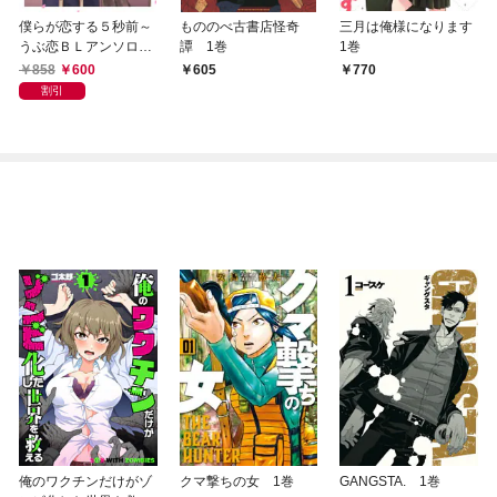
僕らが恋する５秒前～
もののべ古書店怪奇
三月は俺様になります
うぶ恋ＢＬアンソロジ
譚 1巻
1巻
ー～【電子コミック限
858
600
605
770
定特典付き】
割引
俺のワクチンだけがゾ
クマ撃ちの女 1巻
GANGSTA. 1巻