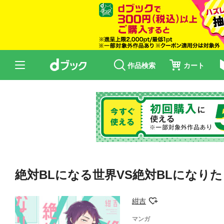
作品検索
カート
絶対BLになる世界VS絶対BLになり
紺吉
マンガ