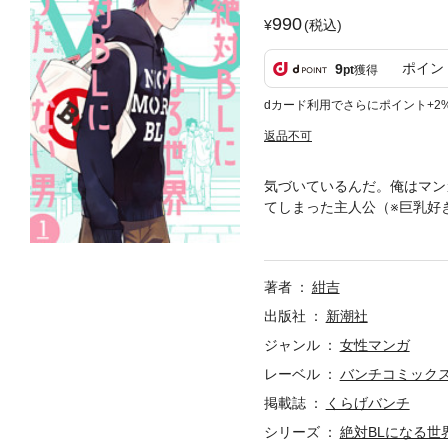
990
(税込)
ポイン
9
pt
獲得
dカード利用でさらにポイント+2
返品不可
気づいているんだ。俺はマン
てしまった主人公（※巨乳好
展しそうなシチュエーション
界」……。次から次へと新しい
版特典】巻末には電子書籍限
著者
紺吉
容や特典も含めて同じです。
出版社
新潮社
ジャンル
女性マンガ
レーベル
バンチコミック
掲載誌
くらげバンチ
シリーズ
絶対BLになる世