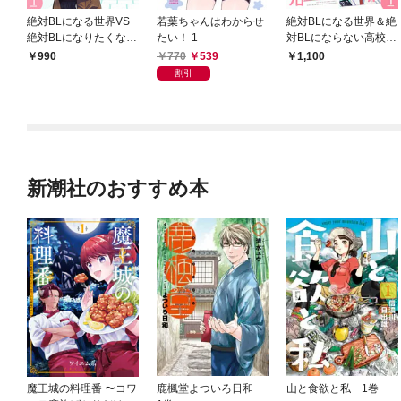
絶対BLになる世界VS
若葉ちゃんはわからせ
絶対BLになる世界＆絶
絶対BLになりたくない
たい！ 1
対BLにならない高校生
男 1巻【電子特典付
活 1巻【電子特典付
770
539
990
1,100
き】
き】
割引
新潮社のおすすめ本
魔王城の料理番 〜コワ
鹿楓堂よついろ日和
山と食欲と私 1巻