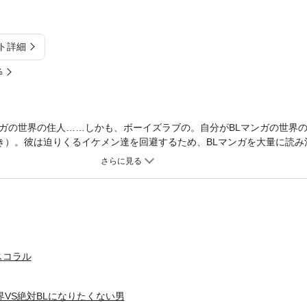
ト詳細
%
ガの世界の住人……しかも、ボーイズラブの。自分がBLマンガの世界
き）。彼は迫りくるイケメン達を回避するため、BLマンガを大量に読み
などの知識を得た。彼の身に着けた回避能力は今のところは無敵だが、
シチュエーションで「BLの世界」のLOVEフラグが主人公に襲いかかる
定マンガ1Pを収録！ ※この電子書籍は2019年4月に祥伝社より配信
重複購入にご注意ください。
スコラル
界VS絶対BLになりたくない男