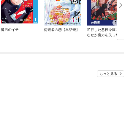
魔男のイチ
傍観者の恋【単話売】
逆行した悪役令嬢は、
なぜか魔力を失ったの
で深窓の令嬢になりま
す【分冊版】
もっと見る