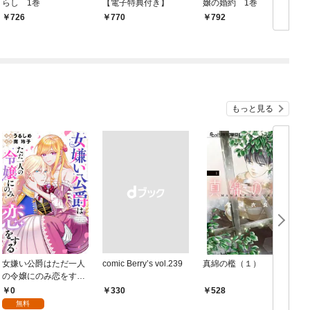
らし 1巻
【電子特典付き】
嬢の婚約 1巻
1
726
770
￥792
￥
もっと見る
女嫌い公爵はただ一人
comic Berry’s vol.239
真綿の檻（１）
の令嬢にのみ恋をする
（分冊版）第１話
0
￥330
528
無料