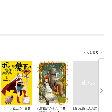
もっと見る
ポンコツ魔王の田舎暮
死体担ぎのネム 1巻
臆病公爵と人見知り令