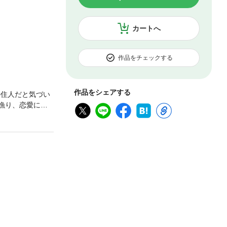
カートへ
作品をチェックする
作品をシェアする
の住人だと気づい
漁り、恋愛に発
そこは「BLの世
——!! 【電子
されたコミックと内