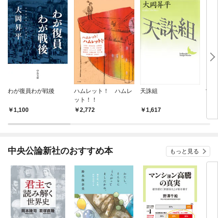
わが復員わが戦後
ハムレット！ ハムレ
天誅組
常識
ット！！
1,100
2,772
1,617
1,
中央公論新社のおすすめ本
もっと見る