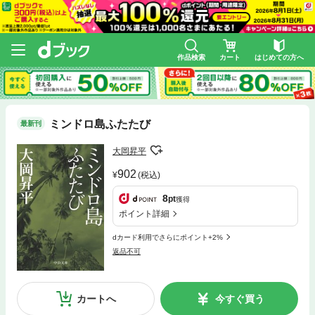
作品検索
カート
はじめての方へ
ミンドロ島ふたたび
最新刊
大岡昇平
902
(税込)
8
pt
獲得
ポイント詳細
dカード利用でさらにポイント+2%
返品不可
カートへ
今すぐ買う