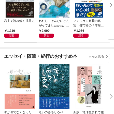
君主で読み解く世界史
わたし、そんなにとん
マンション高騰の真
私と
がってましたかね。
実 都市部の「非居住
紀 
獅子座、Ａ型、丙午は
化」が街を壊す
ヤが
1,210
2,090
1,056
1,
めぐる
新着
新着
新着
エッセイ・随筆・紀行のおすすめ本
もっと見る
母が母でなくなった日
老いのみちしるべ
新版 地球生まれで旅
談話