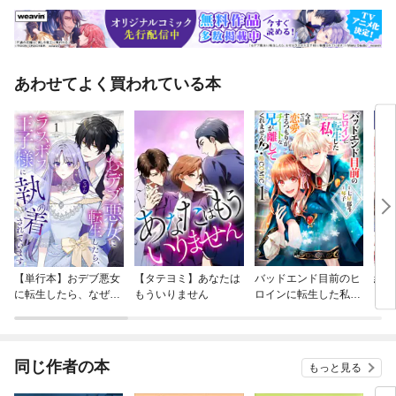
あわせてよく買われている本
【単行本】おデブ悪女
【タテヨミ】あなたは
バッドエンド目前のヒ
結界
に転生したら、なぜか
もういりません
ロインに転生した私、
ラスボス王子様に執着
今世では恋愛するつも
されています
りがチートな兄が離し
てくれません！？@C
OMIC
同じ作者の本
もっと見る