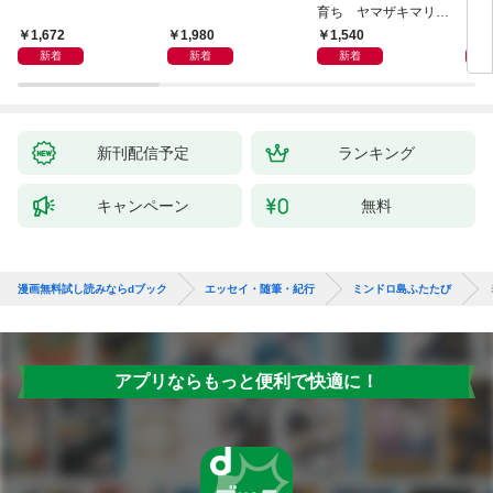
育ち ヤマザキマリ流
人生論
1,672
1,980
1,540
1,
新着
新着
新着
新刊配信予定
ランキング
キャンペーン
無料
漫画無料試し読みならdブック
エッセイ・随筆・紀行
ミンドロ島ふたたび
アプリならもっと便利で快適に！