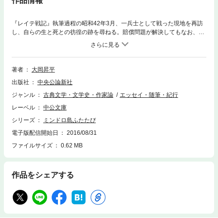
作品情報
『レイテ戦記』執筆過程の昭和42年3月、一兵士として戦った現地を再訪
し、自らの生と死との彷徨の跡を尋ねる。賠償問題が解決してもなお、反
日感情が根強く残る時期、亡き戦友への追慕と鎮魂の情をこめて、詩情ゆ
たかに戦場の島を描く。『俘虜記』の舞台となった、ミンドロ島、レイテ
島への旅。
著者
大岡昇平
出版社
中央公論新社
ジャンル
古典文学・文学史・作家論
エッセイ・随筆・紀行
レーベル
中公文庫
シリーズ
ミンドロ島ふたたび
電子版配信開始日
2016/08/31
ファイルサイズ
0.62 MB
作品をシェアする