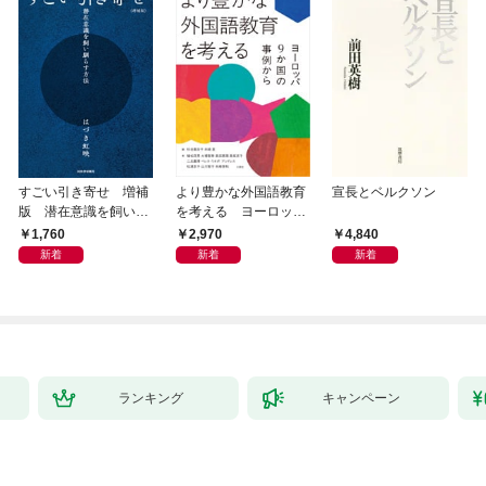
すごい引き寄せ 増補
より豊かな外国語教育
宣長とベルクソン
版 潜在意識を飼い馴
を考える ヨーロッパ
らす方法
9か国の事例から
1,760
2,970
4,840
新着
新着
新着
ランキング
キャンペーン