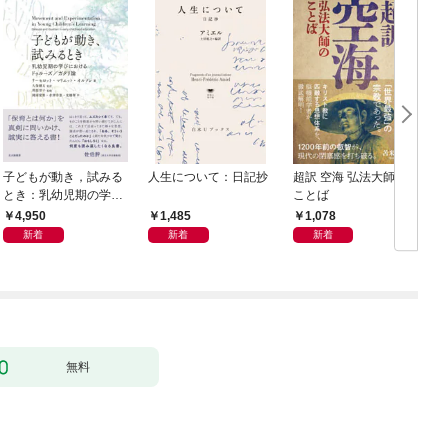
子どもが動き，試みる
人生について：日記抄
超訳 空海 弘法大師の
とき：乳幼児期の学び
ことば
におけるドゥルーズ／
4,950
1,485
1,078
ガタリ論
新着
新着
新着
無料