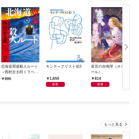
北海道周遊殺人ルート
モンテ＝クリスト伯3
皇宮の自鳴琴（オルゴ
～西村京太郎トラベル
ール）
ミステリー・セレクシ
1,650
814
990
ョン（1）～
新着
新着
もっと見る