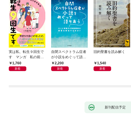
実は私、転生９回生で
自閉スペクトラム症者
旧約聖書を読み解く
す マンガ 私の前世
が小説をめぐって語り
物語
あう
1,760
2,200
1,540
新着
新着
新着
新刊配信予定