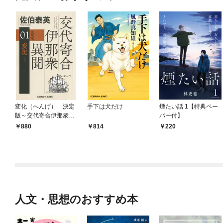
変化（へんげ） 決定
手下は犬だけ
煙たい話 1【特典ペー
版～交代寄合伊那衆異
パー付】
聞（1）～
880
814
220
人文・思想のおすすめ本