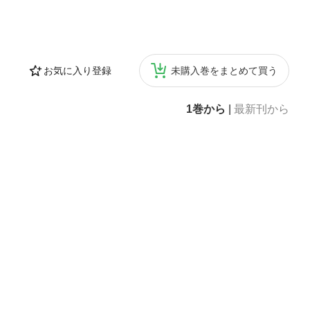
お気に入り登録
未購入巻をまとめて買う
1巻から
|
最新刊から