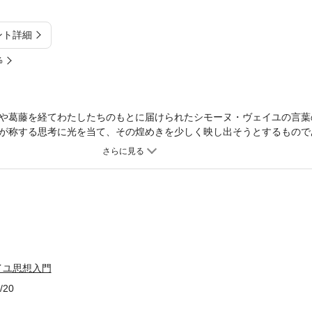
ント詳細
%
や葛藤を経てわたしたちのもとに届けられたシモーヌ・ヴェイユの言葉
が称する思考に光を当て、その煌めきを少しく映し出そうとするもので
4年の生を駆け抜けたフランスの思想家、シモーヌ・ヴェイユ。その思索
。文学や映画を援用しつつ、ヴェイユの思想の核心に迫る。
イユ思想入門
/20