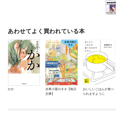
あわせてよく買われている本
かか
水車小屋のネネ【毎日
おいしいごはんが食べ
文庫】
られますように