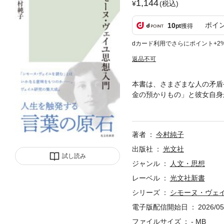
1,144
(税込)
ポイ
10
pt
獲得
dカード利用でさらにポイント+2
返品不可
本書は、さまざまな人の矛盾
金の預かりもの」と彼女自身
章」より）20世紀前半に3
芸術家に大きな影響を与えた
著者
今村純子
出版社
光文社
試し読み
ジャンル
人文・思想
レーベル
光文社新書
シリーズ
シモーヌ・ヴェ
電子版配信開始日
2026/05
ファイルサイズ
- MB