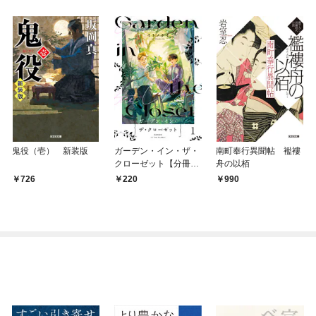
鬼役（壱） 新装版
ガーデン・イン・ザ・
南町奉行異聞帖 襤褸
クローゼット【分冊
舟の以栢
版】1
726
220
990