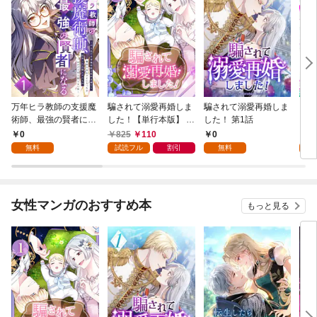
万年ヒラ教師の支援魔
騙されて溺愛再婚しま
騙されて溺愛再婚しま
ヒト
術師、最強の賢者にな
した！【単行本版】 1
した！ 第1話
る～不人気の支援魔術
巻
0
825
110
0
0
師は給料泥棒だと魔術
無料
試読フル
割引
無料
大学をクビになった
が、出世した元教え子
たちのおかげで何も困
らない件～ 第1話
女性マンガのおすすめ本
もっと見る