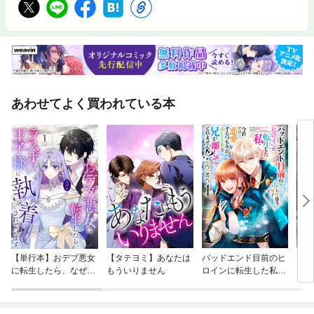
あわせてよく買われている本
【単行本】おデブ悪女
【タテヨミ】あなたは
バッドエンド目前のヒ
【タ
に転生したら、なぜか
もういりません
ロインに転生した私、
リ〜
ラスボス王子様に執着
今世では恋愛するつも
されています
りがチートな兄が離し
てくれません！？@C