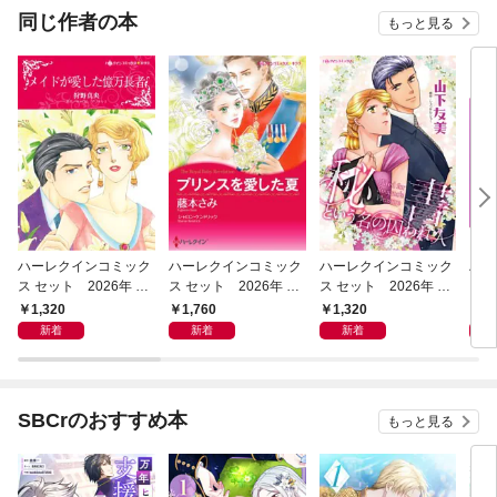
OMIC
同じ作者の本
もっと見る
ハーレクインコミック
ハーレクインコミック
ハーレクインコミック
ハー
ス セット 2026年 vo
ス セット 2026年 vo
ス セット 2026年 vo
ス 
l.1023
l.1083
l.1019
l.95
1,320
1,760
1,320
9
新着
新着
新着
SBCrのおすすめ本
もっと見る