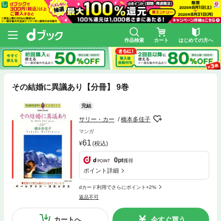
作品検索
カート
はじめての方へ
その結婚に異議あり【分冊】 9巻
完結
サリー・カー
橋本多佳子
マンガ
61
(税込)
0
pt
獲得
ポイント詳細
dカード利用でさらにポイント+2%
返品不可
カートへ
今すぐ買う