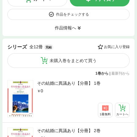
作品をチェックする
作品情報へ
全12冊
シリーズ
お気に入り登録
完結
未購入巻をまとめて買う
1巻から
|
最新刊から
その結婚に異議あり【分冊】 1巻
0
1冊無料
カートへ
その結婚に異議あり【分冊】 2巻