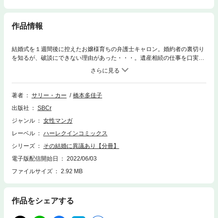
作品情報
結婚式を１週間後に控えたお嬢様育ちの弁護士キャロン。婚約者の裏切り
を知るが、破談にできない理由があった・・・。遺産相続の仕事を口実に
訪れたカナダ。だが、キャロンは仕事相手のユーアンに興味を持ち始め
る。真実を探ろうとする深いブルーの瞳。・・・どうしよう。心の整理を
しに来たのに、恋心を抱くなんて！
著者
サリー・カー
橋本多佳子
出版社
SBCr
ジャンル
女性マンガ
レーベル
ハーレクインコミックス
シリーズ
その結婚に異議あり【分冊】
電子版配信開始日
2022/06/03
ファイルサイズ
2.92 MB
作品をシェアする