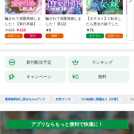
騙されて溺愛再婚しま
騙されて溺愛再婚しま
【タテヨミ】1.転生し
【タ
した！【単行本版】 1
した！ 第1話
たら悪女の妹でした
の私
巻
825
110
0
71
7
試読フル
割引
無料
タテヨミ
試読フル
タ
新刊配信予定
ランキング
キャンペーン
無料
漫画無料試し読みならdブック
女性マンガ
その結婚に異議あり【分冊】
そ
アプリならもっと便利で快適に！