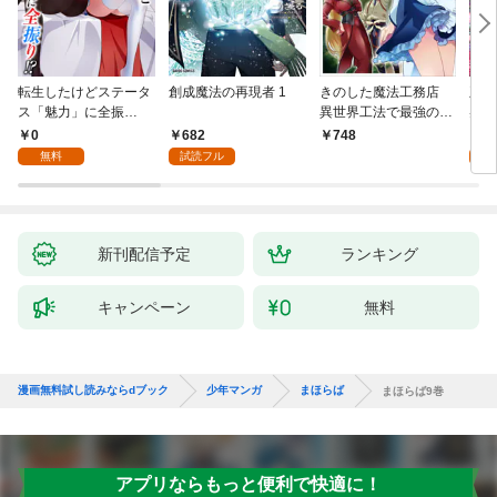
転生したけどステータ
創成魔法の再現者 1
きのした魔法工務店
王位
ス「魅力」に全振
異世界工法で最強の家
兆候
り！？(1)
づくりを（コミック）
入れ
0
682
0
748
１
る。
無料
試読フル
新刊配信予定
ランキング
キャンペーン
無料
漫画無料試し読みならdブック
少年マンガ
まほらば
まほらば9巻
アプリならもっと便利で快適に！