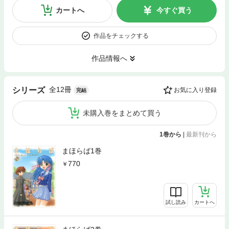
カートへ
今すぐ買う
作品をチェックする
作品情報へ
全12冊
シリーズ
お気に入り登録
完結
未購入巻をまとめて買う
1巻から
|
最新刊から
まほらば1巻
770
試し読み
カートへ