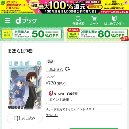
作品検索
カート
はじめての方へ
まほらば9巻
完結
小島あきら
マンガ
770
(税込)
7
pt
獲得
ポイント詳細
dカード利用でさらにポイント+2%
返品不可
試し読み