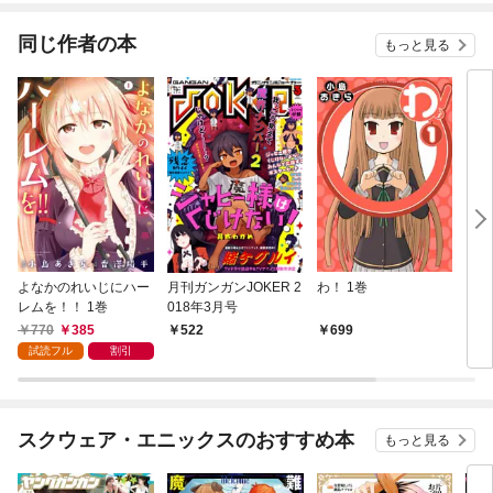
同じ作者の本
もっと見る
よなかのれいじにハー
月刊ガンガンJOKER 2
わ！ 1巻
まほ
レムを！！ 1巻
018年3月号
770
385
522
699
7
試読フル
割引
スクウェア・エニックスのおすすめ本
もっと見る