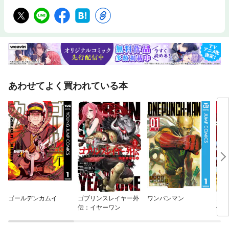
あわせてよく買われている本
ゴールデンカムイ
ゴブリンスレイヤー外
ワンパンマン
勇者
伝：イヤーワン
伐し
され