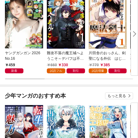
ヤングガンガン 2026
難攻不落の魔王城へよ
片田舎のおっさん、剣
悪役
No.16
うこそ～デバフは不要
聖になる外伝 はじま
破滅
と勇者パーティーを追
りの魔法剣士 1巻
叩き
459
660
330
770
385
7
い出された黒魔導士、
つの
新着
試読フル
割引
試読増量
割引
試
魔王軍の最高幹部に迎
から
えられる～ １巻
にな
ク）
少年マンガのおすすめ本
もっと見る