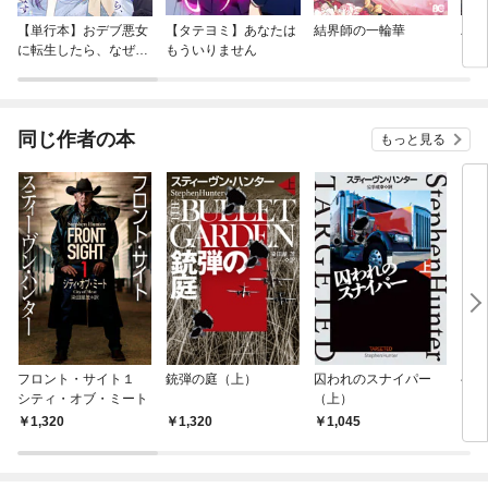
【単行本】おデブ悪女
【タテヨミ】あなたは
結界師の一輪華
バッ
に転生したら、なぜか
もういりません
ロイ
ラスボス王子様に執着
今世
されています
りが
てく
OMI
同じ作者の本
もっと見る
フロント・サイト１
銃弾の庭（上）
囚われのスナイパー
ベイ
シティ・オブ・ミート
（上）
1,320
1,320
1,045
1,