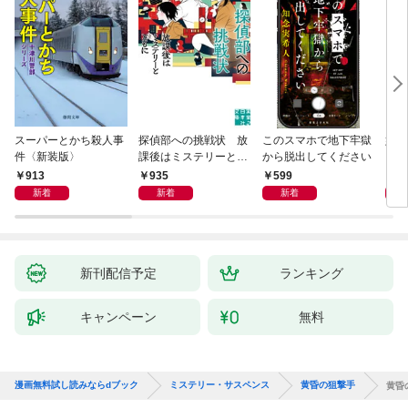
スーパーとかち殺人事
探偵部への挑戦状 放
このスマホで地下牢獄
姐御
件〈新装版〉
課後はミステリーとと
から脱出してください
もに 新装版
913
935
599
1,
新着
新着
新着
新刊配信予定
ランキング
キャンペーン
無料
漫画無料試し読みならdブック
ミステリー・サスペンス
黄昏の狙撃手
黄昏