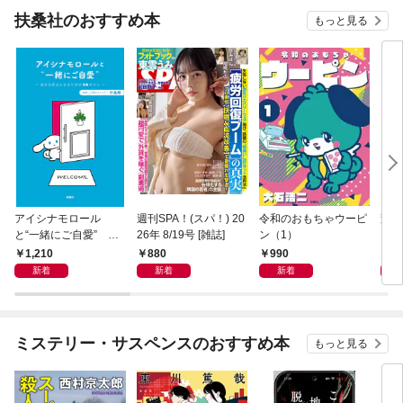
扶桑社のおすすめ本
もっと見る
アイシナモロール
週刊SPA！(スパ！) 20
令和のおもちゃウーピ
変わ
と“一緒にご自愛” ～
26年 8/19号 [雑誌]
ン（1）
自分を好きになるため
1,210
880
990
1,
の56のコツ～
新着
新着
新着
ミステリー・サスペンスのおすすめ本
もっと見る