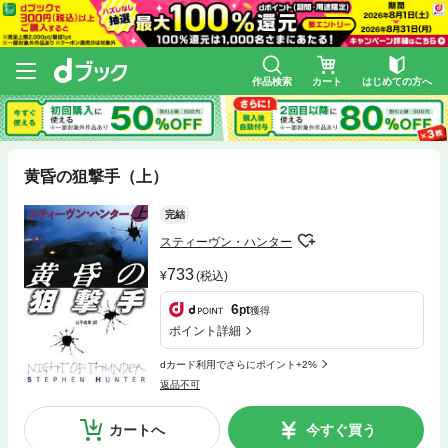
作品検索
カート
はじめての方へ
黄昏の狙撃手（上）
完結
スティーヴン・ハンター
733
(税込)
6
pt
獲得
ポイント詳細
dカード利用でさらにポイント+2%
返品不可
カートへ
今すぐ買う