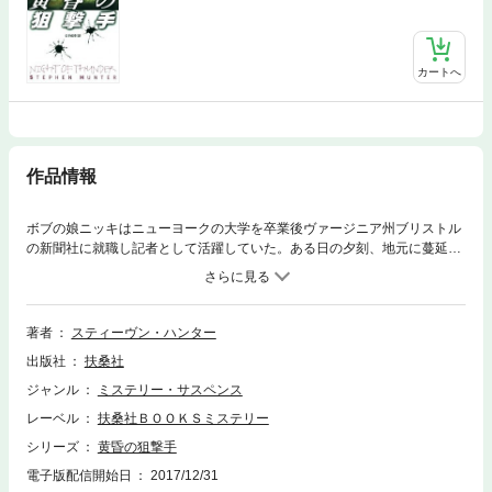
カートへ
作品情報
ボブの娘ニッキはニューヨークの大学を卒業後ヴァージニア州ブリストル
の新聞社に就職し記者として活躍していた。ある日の夕刻、地元に蔓延し
つつある覚醒剤汚染の取材を終え車で帰路についていた道中、山道で彼女
の車は正体不明の車に体当たり攻撃を受けた。攻撃を2度まではかわした
が、3度目はたまらず彼女は車もろとも森の中へ突っ込んでしまった。ニ
ッキが昏睡状態で入院中との一報を受けたボブは急遽現地へ飛ぶ。そこ
著者
スティーヴン・ハンター
で、彼を待ち受けていたものは･･･。ボブの新たな闘いが始まる。
出版社
扶桑社
ジャンル
ミステリー・サスペンス
レーベル
扶桑社ＢＯＯＫＳミステリー
シリーズ
黄昏の狙撃手
電子版配信開始日
2017/12/31