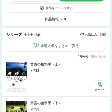
作品をチェックする
作品情報へ
全2冊
シリーズ
お気に入り登録
完結
未購入巻をまとめて買う
1巻から
|
最新刊から
黄昏の狙撃手（上）
733
カートへ
黄昏の狙撃手（下）
733