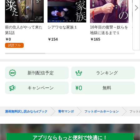
前の住人がやって来た
シアワセな家族１
16年目の復讐～奴らを
ベイ
第1話
地獄に送るまで１
エブ
版】
0
154
165
2
試読フル
新刊配信予定
ランキング
キャンペーン
無料
漫画無料試し読みならdブック
青年マンガ
フットボールネーション
フット
アプリならもっと便利で快適に！