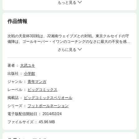
もっと見る
作品情報
次戦の天皇杯3回戦は、J2湘南ウェイブズとの対戦。東京クルセイドの守
備陣は、ゴールキーパー・イワンのコーチングのなさに最大の不安を感じ
ていた。湘南ウェイブズは、新加入の外国人フォワード二人と左サイドバ
ックが活躍し、J2で好成績をおさめているチーム。一方、以前は湘南ウェ
イブズに所属していた鳥海は、かつてベンチ外からスタメンで活躍するそ
の姿を歯噛みしながら見ていた司令塔・秋庭匠が、今は湘南のチーム内で
著者
大武ユキ
冴えない存在だと聞かされて……（科学指導：高岡英夫〈運動科学総合研
出版社
小学館
究所〉）
ジャンル
青年マンガ
レーベル
ビッグコミックス
掲載誌
ビッグコミックスペリオール
シリーズ
フットボールネーション
電子版配信開始日
2014/02/24
ファイルサイズ
45.96 MB