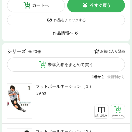
カートへ
今すぐ買う
作品をチェックする
作品情報へ
シリーズ
全20冊
お気に入り登録
未購入巻をまとめて買う
1巻から
|
最新刊から
フットボールネーション（１）
693
試し読み
カートへ
フットボールネーション（２）