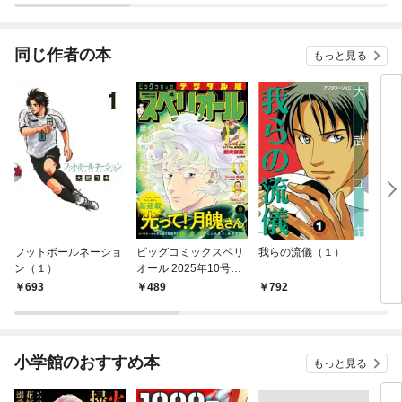
同じ作者の本
もっと見る
フットボールネーショ
ビッグコミックスペリ
我らの流儀（１）
アン
ン（１）
オール 2025年10号
（2025年4月25日発
693
489
792
4
売）
小学館のおすすめ本
もっと見る