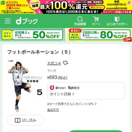
作品検索
カート
はじめての方へ
フットボールネーション（５）
大武ユキ
マンガ
693
(税込)
6
pt
獲得
ポイント詳細
dカード利用でさらにポイント+2%
返品不可
試し読み