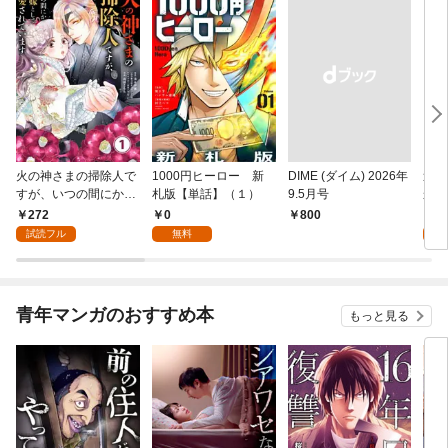
火の神さまの掃除人で
1000円ヒーロー 新
DIME (ダイム) 2026年
追放
すが、いつの間にか花
札版【単話】（１）
9.5月号
かつ
嫁として溺愛されてい
まへ
272
0
1
￥800
ます【単話】（１）
れで
試読フル
無料
試
（１
青年マンガのおすすめ本
もっと見る