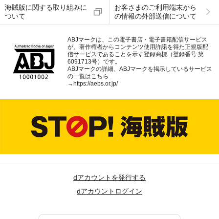
海賊版に関する取り組みに
お客さまのご利用端末から
ついて
の情報の外部送信について
ABJマークは、この電子書店・電子書籍配信サービス
が、著作権者からコンテンツ使用許諾を得た正規版配
信サービスであることを示す登録商標（登録番号 第
6091713号）です。
ABJマークの詳細、ABJマークを掲示しているサービス
の一覧はこちら
→
https://aebs.or.jp/
dアカウントを発行する
dアカウントログイン