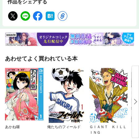
作品をシェアする
あわせてよく買われている本
あかね噺
俺たちのフィールド
ＧＩＡＮＴ ＫＩＬＬ
ヤン
ＩＮＧ