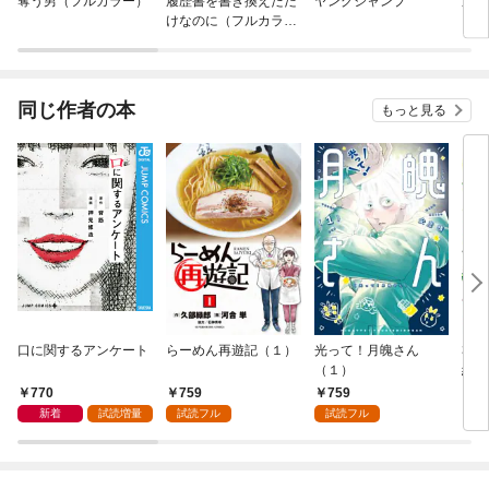
奪う男（フルカラー）
履歴書を書き換えただ
ヤングジャンプ
週刊
けなのに（フルカラ
ピリ
ー）
同じ作者の本
もっと見る
口に関するアンケート
らーめん再遊記（１）
光って！月魄さん
30
（１）
緒に
たよ
770
759
759
1
新着
試読増量
試読フル
試読フル