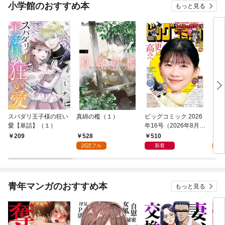
小学館のおすすめ本
もっと見る
スパダリ王子様の狂い
真綿の檻（１）
ビッグコミック 2026
こん
愛【単話】（１）
年16号（2026年8月7
（１
日発売）
528
510
5
209
試読フル
新着
試
青年マンガのおすすめ本
もっと見る