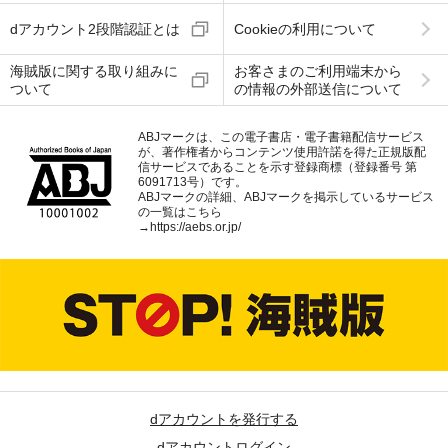
dアカウント2段階認証とは
Cookieの利用について
海賊版に関する取り組みに
お客さまのご利用端末から
ついて
の情報の外部送信について
ABJマークは、この電子書店・電子書籍配信サービス
が、著作権者からコンテンツ使用許諾を得た正規版配
信サービスであることを示す登録商標（登録番号 第
6091713号）です。
ABJマークの詳細、ABJマークを掲示しているサービス
の一覧はこちら
→
https://aebs.or.jp/
dアカウントを発行する
dアカウントログイン