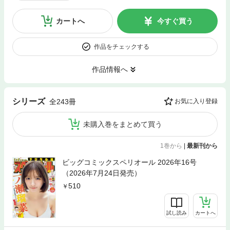
カートへ
今すぐ買う
作品をチェックする
作品情報へ
シリーズ
全243冊
お気に入り登録
未購入巻をまとめて買う
1巻から
|
最新刊から
ビッグコミックスペリオール 2026年16号
（2026年7月24日発売）
510
試し読み
カートへ