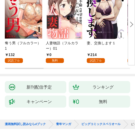
奪う男（フルカラー）
人妻物語（フルカラ
妻、交換します１
ごめ
1
ー）01
ない
132
0
214
1
試読フル
無料
試読フル
試
新刊配信予定
ランキング
キャンペーン
無料
漫画無料試し読みならdブック
青年マンガ
ビッグコミックスペリオール
ビ