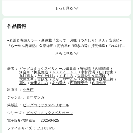
もっと見る
作品情報
●表紙＆巻頭カラー・新連載『光って！月魄（つきしろ）さん』安彦晴●
『らーめん再遊記』久部緑郎＋河合単●『瞬きの音』押見修造●『れんげと
なると！』nicolai●『セイ少女黙示録 ですぺあ』中村汚濁●『劇光仮面』
山口貴由●『サラセニア』九駄礁太●『住みにごり』たかたけし●『永世乙
女の戦い方』くずしろ＋香川愛生女流四段●『フットボールネーション』
大武ユキ●新人読切『ささやかな願い』吉飲来●『大人の青春くん』とがし
著者
ビッグコミックスペリオール編集部
安彦晴
久部緑郎
河合単
押見修造
ｎｉｃｏｌａｉ
中村汚濁
山口貴由
やすたか●『地蔵癒（なお）し』天海夏矩●『バンプアー』妹尾圭祐●新人
九駄礁太
たかたけし
くずしろ
香川愛生女流四段
読切『スプラッタ入門』壽久●『味いちもんめ 継ぎ味』倉田よしみ＋あべ
大武ユキ
吉飲来
とがしやすたか
天海夏矩
妹尾圭祐
壽久
倉田よしみ
あべ善太
西原理恵子
内澤旬子
善太＋久部緑郎●『ダーリンは80歳』西原理恵子●『ひとガキ』内澤旬子 ※
「ビッグコミックスペリオール」デジタル版には、紙版の付録、特典等は
出版社
小学館
含まれません。
ジャンル
青年マンガ
掲載誌
ビッグコミックスペリオール
シリーズ
ビッグコミックスペリオール
電子版配信開始日
2025/04/25
ファイルサイズ
151.83 MB