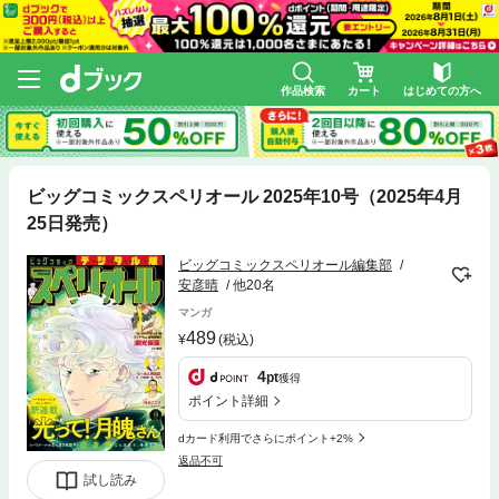
作品検索
カート
はじめての方へ
ビッグコミックスペリオール 2025年10号（2025年4月
25日発売）
ビッグコミックスペリオール編集部
安彦晴
他20名
マンガ
489
(税込)
4
pt
獲得
ポイント詳細
dカード利用でさらにポイント+2%
返品不可
試し読み