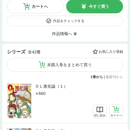
カートへ
今すぐ買う
作品をチェックする
作品情報へ
シリーズ
全42冊
お気に入り登録
未購入巻をまとめて買う
1巻から
|
最新刊から
ＯＬ進化論（１）
660
試し読み
カートへ