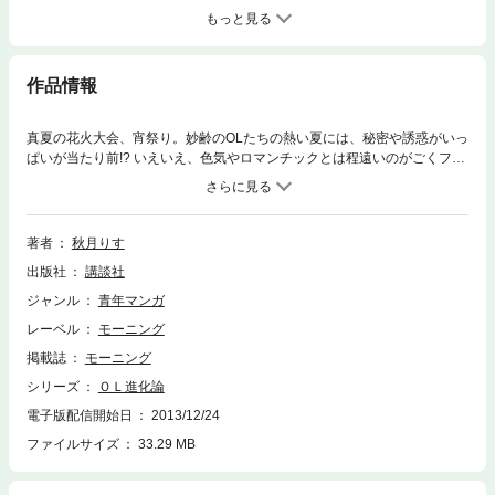
もっと見る
作品情報
真夏の花火大会、宵祭り。妙齢のOLたちの熱い夏には、秘密や誘惑がいっ
ぱいが当たり前!? いえいえ、色気やロマンチックとは程遠いのがごくフツ
ーのOL生活でございます。そりゃあ憧れですが何か? 見栄も張りたい自慢
もしたいお年頃なのに、マコトに不本意ながら清く正しい夏を送ってしま
うジュンちゃんたち。せめて残業後は会議室で冷やしたジョッキで乾杯せ
ねば! 連載丸10年を超え、笑いが加速度的に進化する15巻!
著者
秋月りす
出版社
講談社
ジャンル
青年マンガ
レーベル
モーニング
掲載誌
モーニング
シリーズ
ＯＬ進化論
電子版配信開始日
2013/12/24
ファイルサイズ
33.29 MB