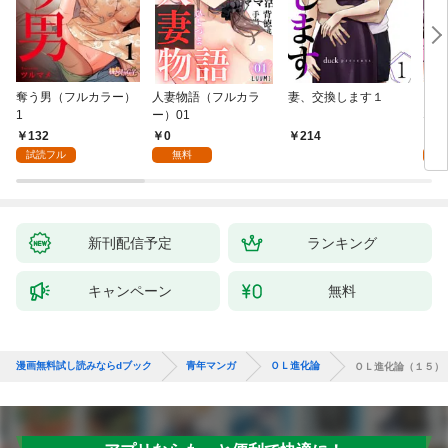
奪う男（フルカラー）
人妻物語（フルカラ
妻、交換します１
ごめ
1
ー）01
ない
132
0
1
214
試読フル
無料
試
新刊配信予定
ランキング
キャンペーン
無料
漫画無料試し読みならdブック
青年マンガ
ＯＬ進化論
ＯＬ進化論（１５）