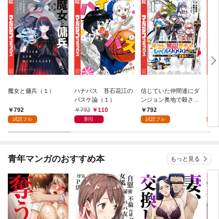
魔女と傭兵（１）
ハナバス 苔石花江の
信じていた仲間達にダ
追放
バスケ論（１）
ンジョン奥地で殺され
『自
かけたがギフト『無限
領地
792
792
110
792
7
ガチャ』でレベル９９
強の
試読フル
割引
試読フル
試
９９の仲間達を手に入
～最
れて元パーティーメン
で始
バーと世界に復讐＆
拓ス
『ざまぁ！』します！
（１
青年マンガのおすすめ本
もっと見る
（１）