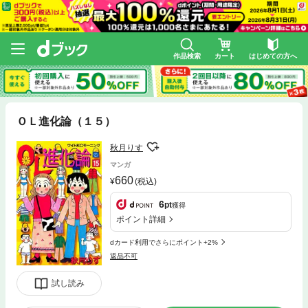
作品検索
カート
はじめての方へ
ＯＬ進化論（１５）
秋月りす
マンガ
660
(税込)
6
pt
獲得
ポイント詳細
dカード利用でさらにポイント+2%
返品不可
試し読み