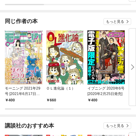
同じ作者の本
もっと見る
モーニング 2021年29
ＯＬ進化論（１）
イブニング 2020年6号
お
号 [2021年6月17日発
[2020年2月25日発売]
（１
売]
400
660
400
6
講談社のおすすめ本
もっと見る