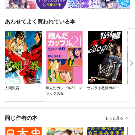
あわせてよく買われている本
人間兇器
翔んだカップル21 デ
サムライ教師ボギー
エマ
ラックス版
同じ作者の本
もっと見る