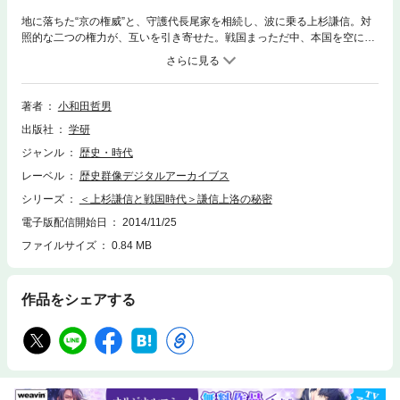
地に落ちた“京の権威”と、守護代長尾家を相続し、波に乗る上杉謙信。対
照的な二つの権力が、互いを引き寄せた。戦国まっただ中、本国を空にし
てまで、上洛する必要がどこにあったのか。主役が目まぐるしく入れ替わ
る時代、謙信二度の上洛を位置づける。
著者
小和田哲男
出版社
学研
ジャンル
歴史・時代
レーベル
歴史群像デジタルアーカイブス
シリーズ
＜上杉謙信と戦国時代＞謙信上洛の秘密
電子版配信開始日
2014/11/25
ファイルサイズ
0.84 MB
作品をシェアする