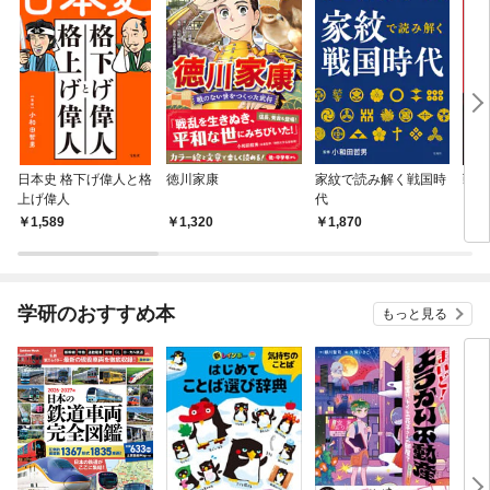
日本史 格下げ偉人と格
徳川家康
家紋で読み解く戦国時
戦国
上げ偉人
代
よみ
1,589
1,320
1,870
1,
学研のおすすめ本
もっと見る