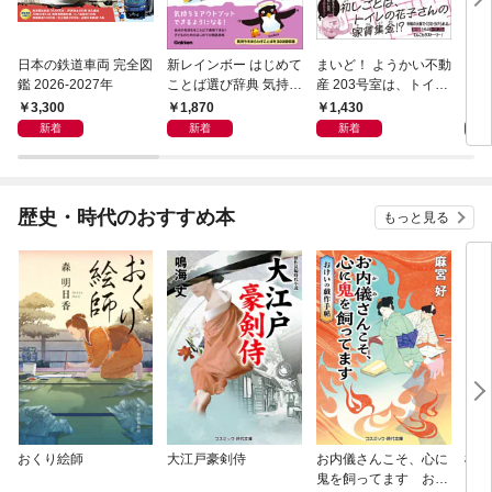
日本の鉄道車両 完全図
新レインボー はじめて
まいど！ ようかい不動
えさ
鑑 2026-2027年
ことば選び辞典 気持ち
産 203号室は、トイレ
のことば
の花子さんの部屋？
3,300
1,870
1,430
1,
新着
新着
新着
歴史・時代のおすすめ本
もっと見る
おくり絵師
大江戸豪剣侍
お内儀さんこそ、心に
極道
鬼を飼ってます おけ