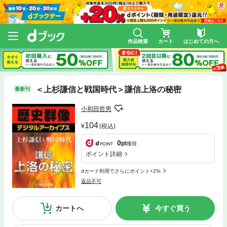
作品検索
カート
はじめての方へ
＜上杉謙信と戦国時代＞謙信上洛の秘密
最新刊
小和田哲男
104
(税込)
0
pt
獲得
ポイント詳細
dカード利用でさらにポイント+2%
返品不可
カートへ
今すぐ買う