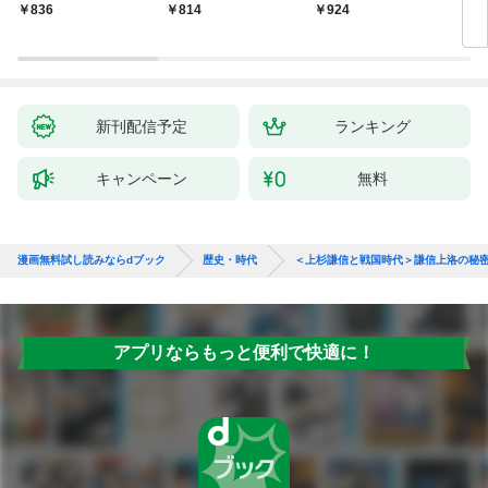
いの戯作手帖
836
814
924
8
新刊配信予定
ランキング
キャンペーン
無料
漫画無料試し読みならdブック
歴史・時代
＜上杉謙信と戦国時代＞謙信上洛の秘
アプリならもっと便利で快適に！