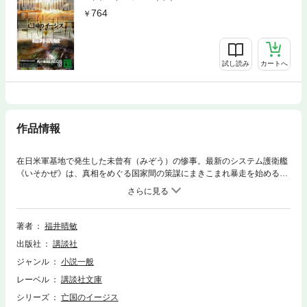
764
試し読み
カートへ
作品情報
在日米軍基地で発生した未曾有（みぞう）の惨事。最新のシステム護衛艦
《いそかぜ》は、真相をめぐる国家間の策謀にまきこまれ暴走を始める。
交わるはずのない男たちの人生が交錯し、ついに守るべき国の形を見失っ
た《楯（イージス）》が、日本にもたらす恐怖とは。日本推理作家協会
賞、日本冒険小説協会大賞、大藪春彦賞をトリプル受賞した長編海洋冒険
小説の傑作。（講談社文庫）
著者
福井晴敏
出版社
講談社
ジャンル
小説一般
レーベル
講談社文庫
シリーズ
亡国のイージス