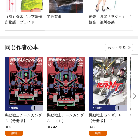
（有）斉木ゴルフ製作
半島有事
神奈川県警「ヲタク」
対馬
所物語 プライド
担当 細川春菜
同じ作者の本
もっと見る
機動戦士ムーンガンダ
機動戦士ムーンガンダ
機動戦士ガンダムＮＴ
機動
ム【分冊版】 1
ム （１）
【分冊版】 1
（１
0
0
792
6
無料
無料