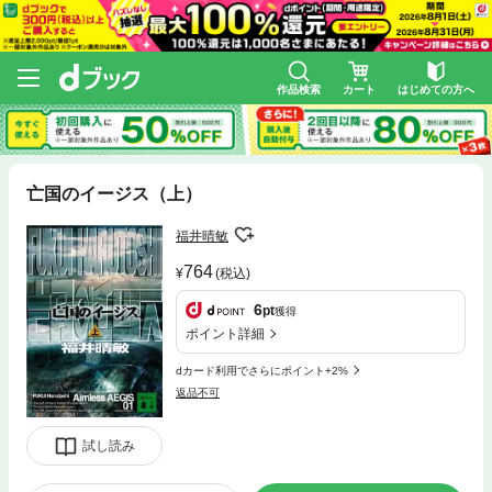
作品検索
カート
はじめての方へ
亡国のイージス（上）
福井晴敏
764
(税込)
6
pt
獲得
ポイント詳細
dカード利用でさらにポイント+2%
返品不可
試し読み