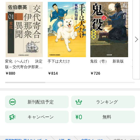
変化（へんげ） 決定
手下は犬だけ
鬼役（壱） 新装版
南町
版～交代寄合伊那衆異
舟の
聞（1）～
880
814
726
9
新刊配信予定
ランキング
キャンペーン
無料