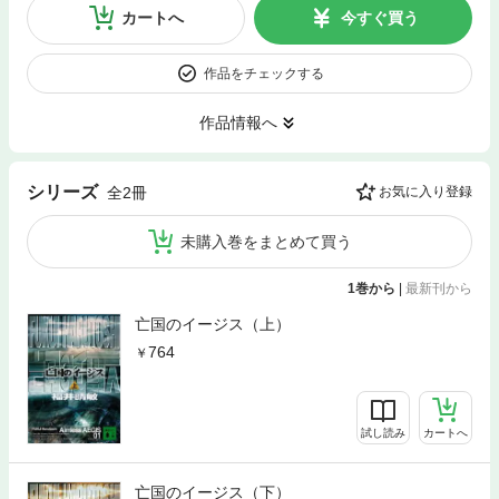
カートへ
今すぐ買う
作品をチェックする
作品情報へ
シリーズ
全2冊
お気に入り登録
未購入巻をまとめて買う
1巻から
|
最新刊から
亡国のイージス（上）
764
試し読み
カートへ
亡国のイージス（下）