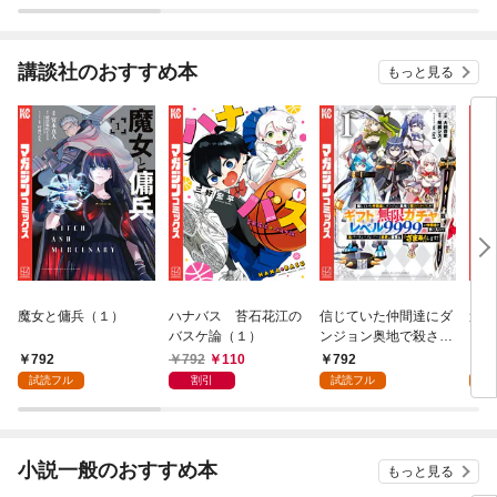
講談社のおすすめ本
もっと見る
魔女と傭兵（１）
ハナバス 苔石花江の
信じていた仲間達にダ
追放
バスケ論（１）
ンジョン奥地で殺され
『自
かけたがギフト『無限
領地
792
792
110
792
7
ガチャ』でレベル９９
強の
試読フル
割引
試読フル
試
９９の仲間達を手に入
～最
れて元パーティーメン
で始
バーと世界に復讐＆
拓ス
『ざまぁ！』します！
（１
小説一般のおすすめ本
もっと見る
（１）