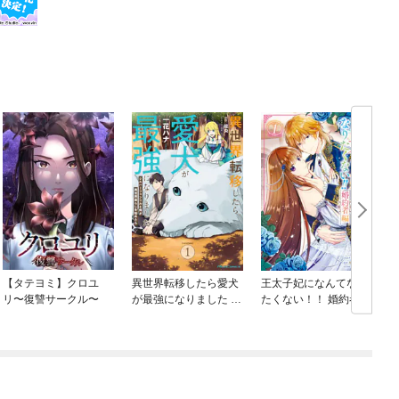
【タテヨミ】クロユ
異世界転移したら愛犬
王太子妃になんてなり
リ〜復讐サークル〜
が最強になりました ～
たくない！！ 婚約者編
シルバーフェンリルと
俺が異世界暮らしを始
めたら～ THE COMIC