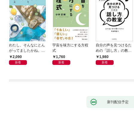
わたし、そんなにとん
宇宙を味方にする方程
自分の声を見つけるた
がってましたかね。
式
めの「話し方」の教
獅子座、Ａ型、丙午は
室 Ｏｒａｃｙ（オラ
2,090
1,760
1,980
めぐる
シー）
新着
新着
新着
新刊配信予定