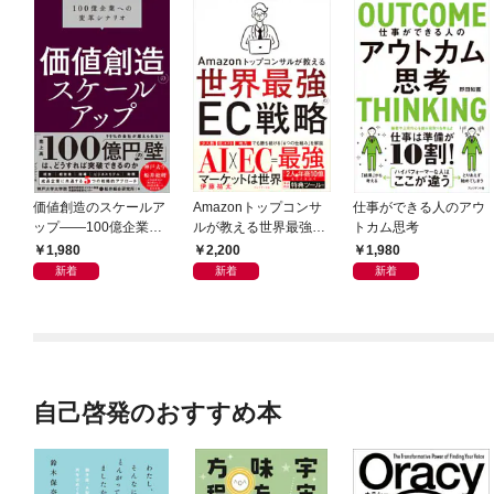
価値創造のスケールア
Amazonトップコンサ
仕事ができる人のアウ
ップ――100億企業へ
ルが教える世界最強の
トカム思考
の変革シナリオ
EC戦略
1,980
2,200
1,980
新着
新着
新着
自己啓発のおすすめ本