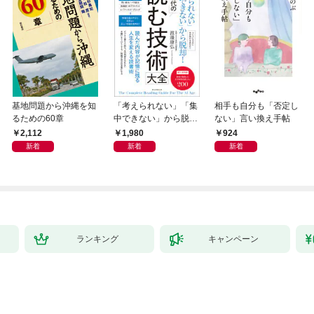
基地問題から沖縄を知
「考えられない」「集
相手も自分も「否定し
るための60章
中できない」から脱
ない」言い換え手帖
却！ AI時代の読む技
2,112
1,980
924
術大全
新着
新着
新着
ランキング
キャンペーン