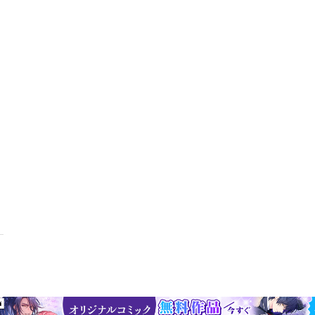
業職育成コンサルタントとして活動中。[イラスト]山本 重也（やまもと
ズ・ソサエティ（TIS）会員。1986年大阪にてイラストレーターとし
た後、2017年秋に仙台市内へ活動拠点を移す。1996年 中国新聞広告賞 
盟 新人賞受賞2008年 リクルート社、RMCグランプリ入選2013 年 第
める2020年 メインビジュアルを担当したポスター「TOHOKU 酒日和
賞受賞【目次抜粋】第1章 人がモノを買う理由第2章 セールスパーソン
 トップセラーの共通点第5章 準備のスキル第6章 お客様を見つけるスキル
見のスキル第9章 提案のスキル第10章 クロージングのスキル第11章 セ