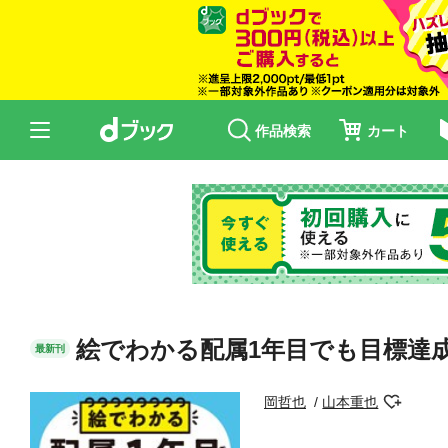
作品検索
カート
絵でわかる配属1年目でも目標達
最新刊
岡哲也
山本重也