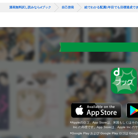
漫画無料試し読みならdブック
自己啓発
絵でわかる配属1年目でも目標達成で
Appleのロゴ、App Storeは、米国もしくはそ
Inc.の商標です。App Storeは、Apple In
Google Play および Google Play ロゴは Go