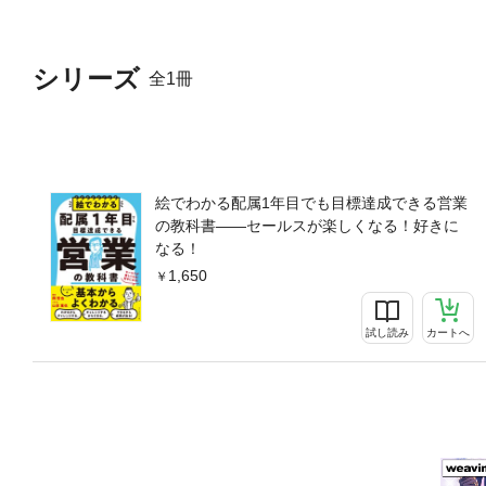
し、営業コンサルタント、営
出身。東京イラストレーター
で2001年から16年間活動し
シリーズ
全1冊
賞2004年 日本出版美術家連
メルヘン大賞にて選考委員を務
仙台広告賞ポスター部門 銀
第3章 人間関係のキホン第4章
E営業を極める第8章 不満発
して日ごろ大切にしたいこと
絵でわかる配属1年目でも目標達成できる営業
の教科書――セールスが楽しくなる！好きに
なる！
1,650
試し読み
カートへ