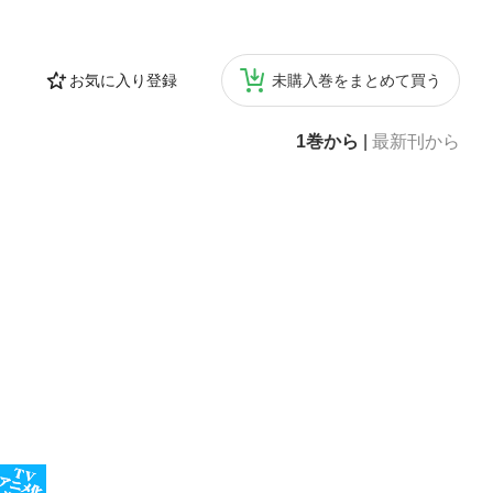
 しげや）大阪府
て活動開始。東京
カラー部門賞 受
お気に入り登録
未購入巻をまとめて買う
30回アンデルセンの
B1ポスター」が
として大切なこと
1巻から
|
最新刊から
第7章 ONLIN
ールスパーソンと