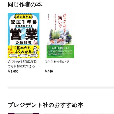
同じ作者の本
絵でわかる配属1年目
ひととせを紡いで
でも目標達成できる営
業の教科書――セール
1,650
440
スが楽しくなる！好き
になる！
プレジデント社のおすすめ本