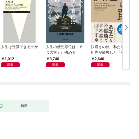
人生は逆算できるのか
人生の優先順位は「５
快適さの罠―私たちの
つの富」が決める
祖先が経験した「不快
さ」が人生を充実させ
1,012
3,740
2,640
る
新着
新着
新着
無料