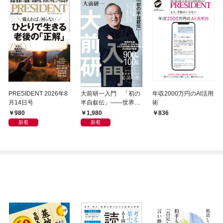
PRESIDENT 2026年8
大前研一入門 「初の
年収2000万円のAI活用
月14日号
半自叙伝」――世界的
術
戦略コンサルタントは
980
1,980
836
いかに生まれたか
新着
新着