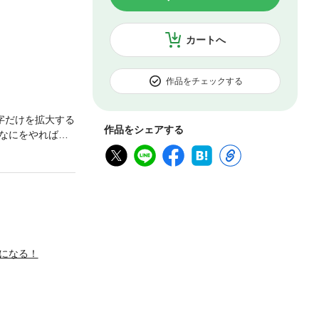
カートへ
作品をチェックする
字だけを拡大する
作品をシェアする
なにをやればい
動できる。行動
、みんなにセー
会人1年目でも、
要なことまで。
[著]岡 哲也
部1類卒業後、博
して、2004年
になる！
中3位、2005
に携わる。3年間
で900％アッ
東北大学、慶應義
ル生命保険を退職