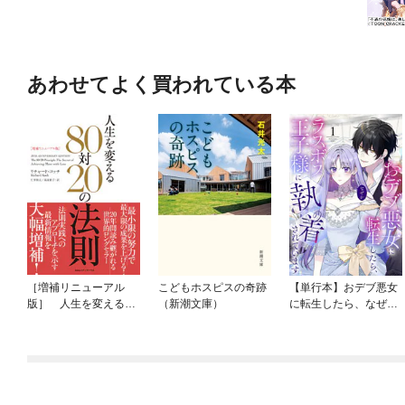
あわせてよく買われている本
［増補リニューアル
こどもホスピスの奇跡
【単行本】おデブ悪女
版］ 人生を変える80
（新潮文庫）
に転生したら、なぜか
対20の法則
ラスボス王子様に執着
されています