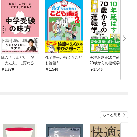
親の「しんどい」が
孔子先生が教えるこど
免許返納を10年延ばす
「大丈夫」に変わる 中
も論語2
70歳からの運転学――
学受験の味方
安全運転を続けるため
1,870
1,540
1,540
の知識と習慣
もっと見る