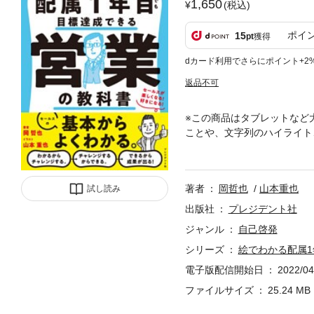
1,650
(税込)
ポイ
15
pt
獲得
dカード利用でさらにポイント+2
返品不可
※この商品はタブレットなど
ことや、文字列のハイライト
いか、やってはいけないかが
できれば、やれる。やれるか
ルスを大好きになってもらい
著者
岡哲也
山本重也
試し読み
何年目でも、すべてのセール
これを見て、セールス大好き
出版社
プレジデント社
（おか てつや）1975年
ジャンル
自己啓発
報堂に入社。その後、2003
シリーズ
絵でわかる配属
には225件の契約をとり、以降
年には2位となる。2009
電子版配信開始日
2022/04
で、営業職員0人、売り上げ0
ファイルサイズ
25.24 MB
プ）。その後、支社長に就任
塾大学、中央大学、青山学院