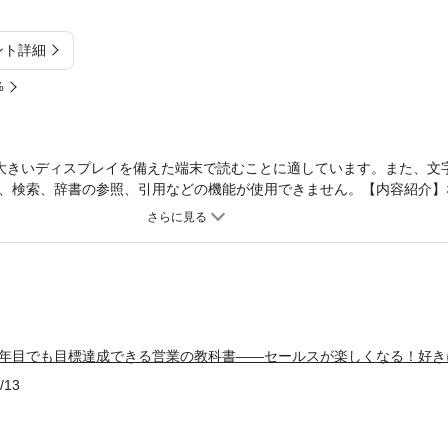
ント詳細
%
大きいディスプレイを備えた端末で読むことに適しています。また、文
、検索、辞書の参照、引用などの機能が使用できません。【内容紹介】
絵でわかる。わかるから、チャレンジできる。チャレンジするから、行
ら、成果が上がる！精神論や根性論はもう古い！わかりやすいたとえで
たい。だから、もっとも文字の少ないセールスの本をつくりました。社
スパーソンに本当に役に立つ。基本から、トップセールスになるのに必
になってください！そして、楽しんでセールスしてください！【著者紹介】
、東京都新宿区出身。株式会社インビクタス代表取締役。東京工業大学理学
年にプルデンシャル生命保険にライフプランナーとして入社。保険外交員と
1年目でも目標達成できる営業の教科書――セールスが楽しくなる！好き
毎年200件以上の契約をとり続ける。2004年には個人保険部門約3000人
年には営業所長に就任。営業職員のリクルート、トレーニング、チーム運営
/13
円から、営業職員16人、1億5500万円の営業所を創り上げる（実に2年間
。営業職13人の支社を引き継ぎ、社長杯ランキングでトップをとる。
大学で、客員講師として営業学を教えていた。 2019年、プルデンシャ