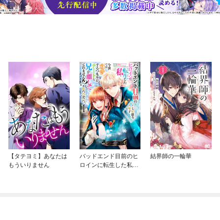
【タテヨミ】あなたは
バッドエンド目前のヒ
結界師の一輪華
もういりません
ロインに転生した私、
今世では恋愛するつも
りがチートな兄が離し
てくれません！？@C
OMIC