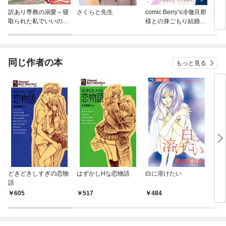
訳あり専務の溺愛～寝
さくらと先生
comic Berry’s冷徹旦那
部長
取られた私でいいので
様との身ごもり結婚事
しょうか？～
情
同じ作者の本
もっと見る
どきどきしすぎの恋物
はずかしHな恋物語
白に溶けたい
MI
語
ちゃ
605
517
484
4