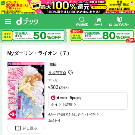
作品検索
カート
はじめての方へ
Myダーリン・ライオン（７）
完結
長谷部百合
マンガ
583
(税込)
5
pt
獲得
ポイント詳細
dカード利用でさらにポイント+2%
返品不可
試し読み