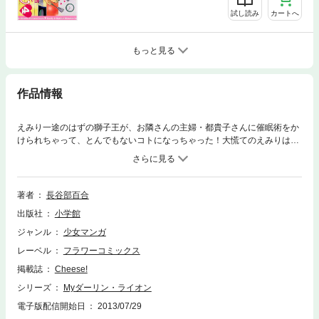
試し読み
カートへ
もっと見る
作品情報
えみり一途のはずの獅子王が、お隣さんの主婦・都貴子さんに催眠術をか
けられちゃって、とんでもないコトになっちゃった！大慌てのえみりは大
ピンチ！！えみりは獅子王を救えるの…！？
著者
長谷部百合
出版社
小学館
ジャンル
少女マンガ
レーベル
フラワーコミックス
掲載誌
Cheese!
シリーズ
Myダーリン・ライオン
電子版配信開始日
2013/07/29