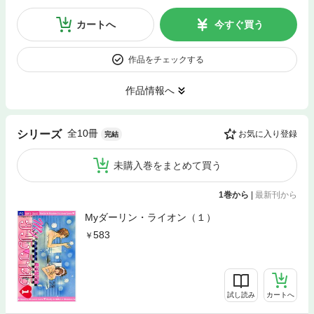
カートへ
今すぐ買う
作品をチェックする
作品情報へ
全10冊
シリーズ
お気に入り登録
完結
未購入巻をまとめて買う
1巻から
|
最新刊から
Myダーリン・ライオン（１）
583
試し読み
カートへ