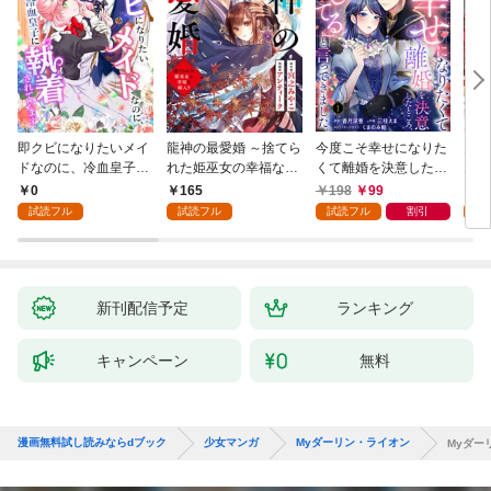
即クビになりたいメイ
龍神の最愛婚 ～捨てら
今度こそ幸せになりた
鬼条
ドなのに、冷血皇子に
れた姫巫女の幸福な嫁
くて離婚を決意したと
見初
執着されています第1
入り～: 1
ころ、無表情な旦那様
～１
0
165
198
99
1
話
が「愛してる」と言っ
試読フル
試読フル
試読フル
割引
試
てきました。1
新刊配信予定
ランキング
キャンペーン
無料
漫画無料試し読みならdブック
少女マンガ
Myダーリン・ライオン
Myダー