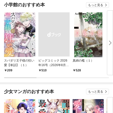
小学館のおすすめ本
もっと見る
スパダリ王子様の狂い
ビッグコミック 2026
真綿の檻（１）
こん
愛【単話】（１）
年16号（2026年8月7
（１
日発売）
209
￥510
528
5
少女マンガのおすすめ本
もっと見る